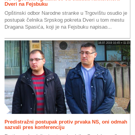
Dveri na Fejsbuku
Opštinski odbor Narodne stranke u Trgovištu osudio je
postupak čelnika Srpskog pokreta Dveri u tom mestu
Dragana Spasića, koji je na Fejsbuku napisao...
16.07.2019 10:45 » 11:15
Predistražni postupak protiv prvaka NS, oni odmah
sazvali pres konferenciju