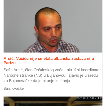
Arsić: Vučiću nije smetala albanska zastava ni u
Parizu
Saša Arsić, član Opštinskog veća i okružni koordinator
Narodne stranke (NS) u Bujanovcu, izjavio je u sredu
za Bujanovačke da je pitanje isticanja...
Bujanovačke
15.11.2018 12:49 » 14:32