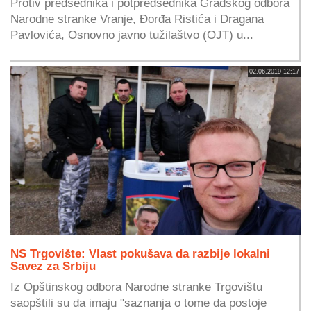
Protiv predsednika i potpredsednika Gradskog odbora
Narodne stranke Vranje, Đorđa Ristića i Dragana
Pavlovića, Osnovno javno tužilaštvo (OJT) u...
02.06.2019 12:17
NS Trgovište: Vlast pokušava da razbije lokalni
Savez za Srbiju
Iz Opštinskog odbora Narodne stranke Trgovištu
saopštili su da imaju "saznanja o tome da postoje