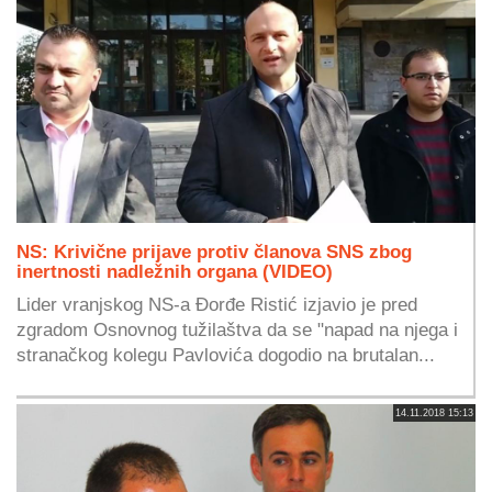
NS: Krivične prijave protiv članova SNS zbog
inertnosti nadležnih organa (VIDEO)
Lider vranjskog NS-a Đorđe Ristić izjavio je pred
zgradom Osnovnog tužilaštva da se "napad na njega i
stranačkog kolegu Pavlovića dogodio na brutalan...
14.11.2018 15:13