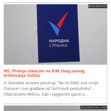
08.02.2019 14:37
NS: Pretnja otkazom na KiM zbog javnog
kritkovanja Vučića
Iz Narodne stranke poručuju "da će štititi sve svoje
članove i sve građane od Vučićevih poslušnika".-
Obećavamo Mišiću, kao i njegovom gazdi u...
28.11.2018 12:44 » 12:49