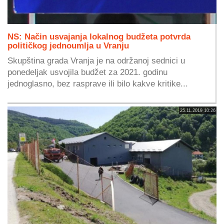
NS: Način usvajanja lokalnog budžeta potvrda
političkog jednoumlja u Vranju
Skupština grada Vranja je na održanoj sednici u
ponedeljak usvojila budžet za 2021. godinu
jednoglasno, bez rasprave ili bilo kakve kritike...
25.11.2019 10:26