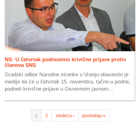
NS: U četvrtak podnosimo krivične prijave protiv
članova SNS
Gradski odbor Narodne stranke u Vranju obavestio je
medije da će u četvrtak 15. novembra, tačno u podne,
podneti krivične prijave u Osnovnom javnom...
1
2
sledeća ›
poslednja »