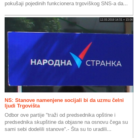
pokušaji pojedinih funkcionera trgoviškog SNS-a da...
12.03.2019 14:51 » 15:06
NS: Stanove namenjene socijali bi da uzmu čelni
ljudi Trgovišta
Odbor ove partije "traži od predsednika opštine i
predsednika skupštine da objasne na osnovu čega su
sami sebi dodelili stanove".- Šta su to uradili...