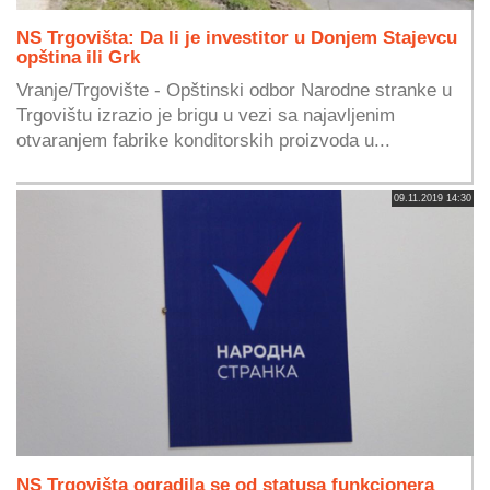
NS Trgovišta: Da li je investitor u Donjem Stajevcu
opština ili Grk
Vranje/Trgovište - Opštinski odbor Narodne stranke u
Trgovištu izrazio je brigu u vezi sa najavljenim
otvaranjem fabrike konditorskih proizvoda u...
09.11.2019 14:30
NS Trgovišta ogradila se od statusa funkcionera