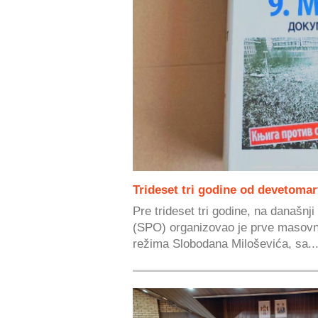
Trideset tri godine od devetoma
Pre trideset tri godine, na današnj
(SPO) organizovao je prve masovn
režima Slobodana Miloševića, sa..