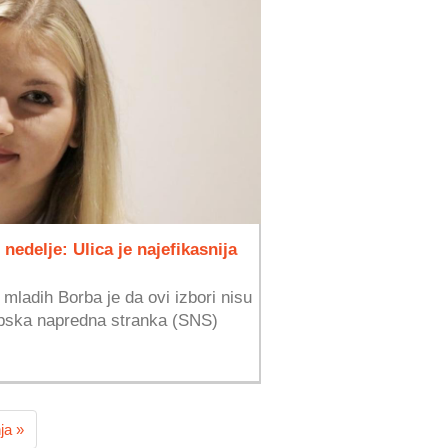
nedelje: Ulica je najefikasnija
mladih Borba je da ovi izbori nisu
 Srpska napredna stranka (SNS)
ja »