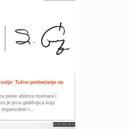
ruvije: Tužno podsećanje na
ka posle ubistva novinara i
vo je prva godišnjica koju
rganizatori i...
12.03.2024 20:32