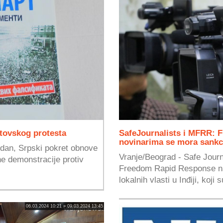
rtovskog protesta
SafeJournalists i MFRR: F
novinarima se mora sankc
i dan, Srpski pokret obnove
Vranje/Beograd - Safe Journ
e demonstracije protiv
Freedom Rapid Response naj
.
lokalnih vlasti u Inđiji, koji s
06.03.2024 10:21 » 09.03.2024 13:45