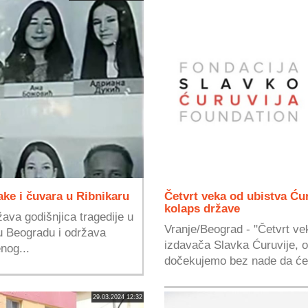
ke i čuvara u Ribnikaru
Četvrt veka od ubistva Ću
kolaps države
ava godišnjica tragedije u
Vranje/Beograd - "Četvrt ve
 u Beogradu i održava
izdavača Slavka Ćuruvije, o
nog...
dočekujemo bez nade da će o
29.03.2024 12:32