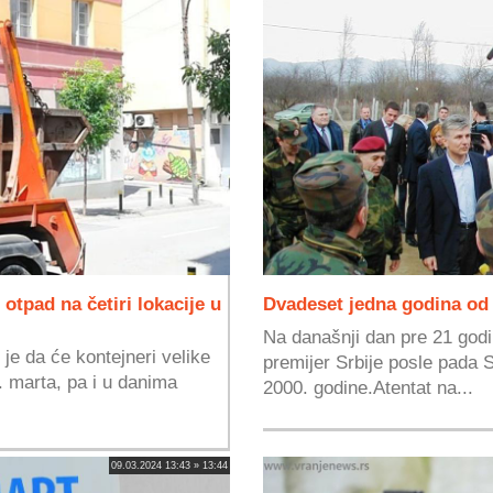
otpad na četiri lokacije u
Dvadeset jedna godina od
Na današnji dan pre 21 godin
e da će kontejneri velike
premijer Srbije posle pada 
. marta, pa i u danima
2000. godine.Atentat na...
09.03.2024 13:43 » 13:44