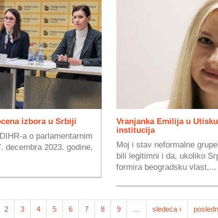
cena izbora u Srbiji
Vranjanka Emilija u Utisku 
institucija
 ODIHR-a o parlamentarnim
Moj i stav neformalne grupe 
17. decembra 2023. godine,
bili legitimni i da, ukoliko
formira beogradsku vlast,...
2
3
4
5
6
7
8
9
…
sledeća ›
posledn