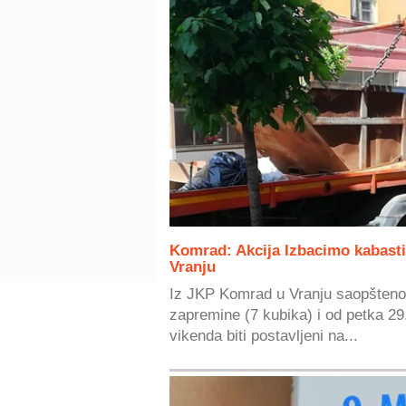
Komrad: Akcija Izbacimo kabasti 
Vranju
Iz JKP Komrad u Vranju saopšteno j
zapremine (7 kubika) i od petka 29
vikenda biti postavljeni na...