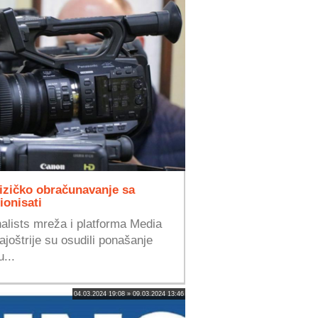
izičko obračunavanje sa
ionisati
alists mreža i platforma Media
oštrije su osudili ponašanje
u...
04.03.2024 19:08 » 09.03.2024 13:46