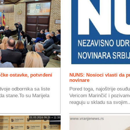
ičke ostavke, potvrđeni
NUNS: Nosioci vlasti da p
novinare
voje odbornika sa liste
Pored toga, najoštrije osu
da stane.To su Marijela
Vericom Marinčić i pozivamo
reaguju u skladu sa svojim..
01.03.2024 09:26 » 11:38