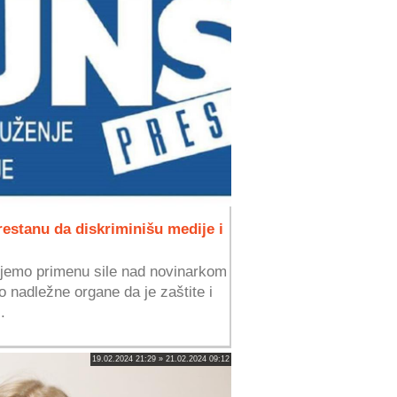
restanu da diskriminišu medije i
đujemo primenu sile nad novinarkom
 nadležne organe da je zaštite i
.
19.02.2024 21:29 » 21.02.2024 09:12