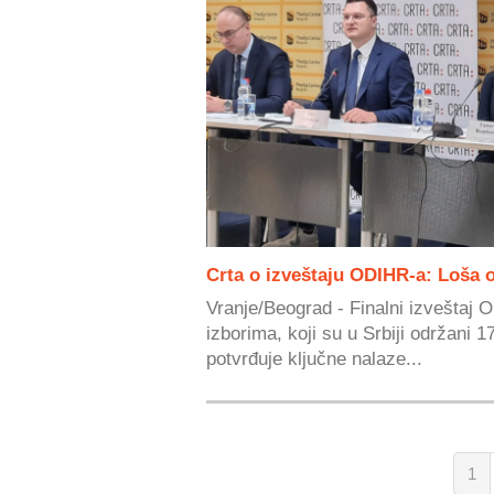
Crta o izveštaju ODIHR-a: Loša o
Vranje/Beograd - Finalni izveštaj
izborima, koji su u Srbiji održani 
potvrđuje ključne nalaze...
1