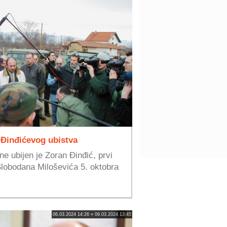
 Đinđićevog ubistva
e ubijen je Zoran Đinđić, prvi
Slobodana Miloševića 5. oktobra
06.03.2024 14:26 » 09.03.2024 13:45