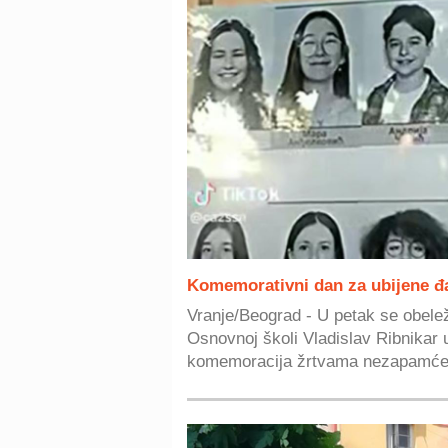
Komemorativni dan za ubijene đa
Vranje/Beograd - U petak se obelež
Osnovnoj školi Vladislav Ribnikar
komemoracija žrtvama nezapamće