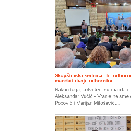
Skupštinska sednica: Tri odborn
mandati dvoje odbornika
Nakon toga, potvrđeni su mandati d
Aleksandar Vučić - Vranje ne sme 
Popović i Marijan Milošević....