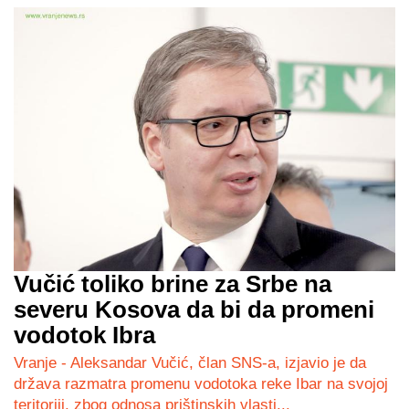
Vučić toliko brine za Srbe na
severu Kosova da bi da promeni
vodotok Ibra
Vranje - Aleksandar Vučić, član SNS-a, izjavio je da
država razmatra promenu vodotoka reke Ibar na svojoj
teritoriji, zbog odnosa prištinskih vlasti...