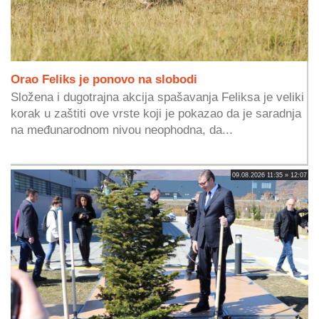
Orao Feliks je ponovo na slobodi
Složena i dugotrajna akcija spašavanja Feliksa je veliki
korak u zaštiti ove vrste koji je pokazao da je saradnja
na međunarodnom nivou neophodna, da...
09.08.2026 11:35 » 12:07