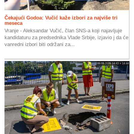
Čekajući Godoa: Vučić kaže izbori za najviše tri
meseca
Vranje - Aleksandar Vučić, član SNS-a koji najavljuje
kandidaturu za predsednika Vlade Srbije, izjavio j da će
vanredni izbori biti održani za...
09.08.2026 14:43 » 14:44