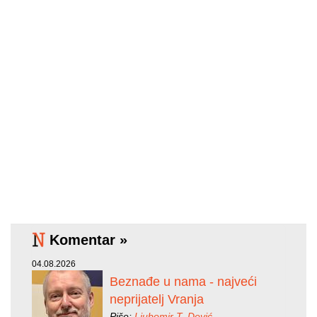
Komentar »
04.08.2026
Beznađe u nama - najveći
neprijatelj Vranja
Piše:
Ljubomir T. Dević