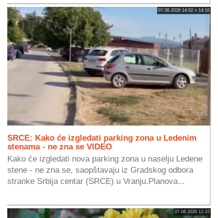
07.08.2026 14:02 » 14:10
SRCE: Kako će izgledati parking zona u Ledenim
stenama - ne zna se VIDEO
Kako će izgledati nova parking zona u naselju Ledene
stene - ne zna se, saopštavaju iz Gradskog odbora
stranke Srbija centar (SRCE) u Vranju.Planova...
07.08.2026 12:33