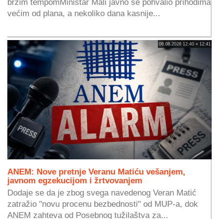
bržim tempomMinistar Mali javno se pohvalio prihodima
većim od plana, a nekoliko dana kasnije...
08.08.2026 12:40 » 12:41
ANEM: Nove pretnje Veranu Matiću vešanjem,
javnom egzekucijom i žrtvovanjem
Dodaje se da je zbog svega navedenog Veran Matić
zatražio "novu procenu bezbednosti" od MUP-a, dok
ANEM zahteva od Posebnog tužilaštva za...