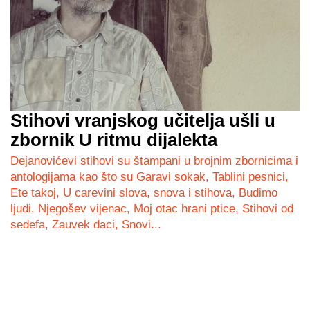
Stihovi vranjskog učitelja ušli u
zbornik U ritmu dijalekta
Dejanovićevi stihovi su štampani u brojnim zbornicima i
antologijama kao što su Garavi sokak, Tablini pesnici,
Ete takoj, U carevini slova, snova i stihova, Budimo
ljudi, Njegošev vijenac, Moj otac hrani ptice, Stihovi od
sedefa, Zauvek đaci, Snovi...