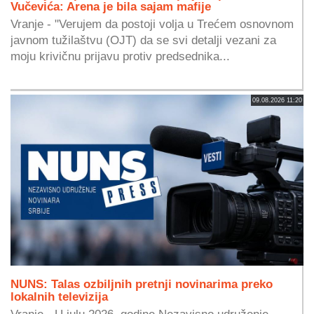
Vučevića: Arena je bila sajam mafije
Vranje - "Verujem da postoji volja u Trećem osnovnom
javnom tužilaštvu (OJT) da se svi detalji vezani za
moju krivičnu prijavu protiv predsednika...
09.08.2026 11:20
NUNS: Talas ozbiljnih pretnji novinarima preko
lokalnih televizija
Vranje - U julu 2026. godine Nezavisno udruženje