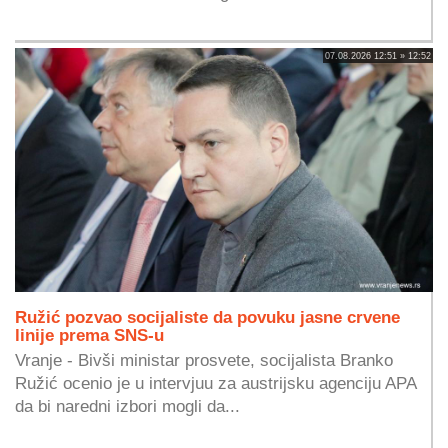
07.08.2026 12:51 » 12:52
Ružić pozvao socijaliste da povuku jasne crvene
linije prema SNS-u
Vranje - Bivši ministar prosvete, socijalista Branko
Ružić ocenio je u intervjuu za austrijsku agenciju APA
da bi naredni izbori mogli da...