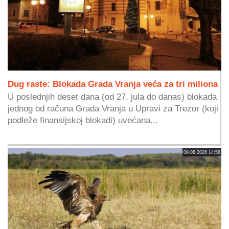
Dug raste: Blokada Grada Vranja veća za tri miliona
U poslednjih deset dana (od 27. jula do danas) blokada
jednog od računa Grada Vranja u Upravi za Trezor (koji
podleže finansijskoj blokadi) uvećana...
09.08.2026 14:58