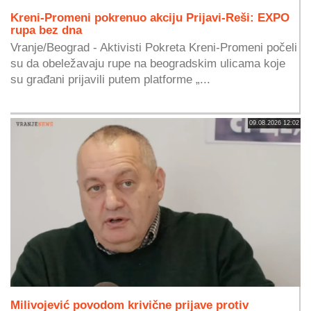
Kreni-Promeni pokrenuo akciju Prijavi-Reši: EXPO
rupa bez dna
Vranje/Beograd - Aktivisti Pokreta Kreni-Promeni počeli
su da obeležavaju rupe na beogradskim ulicama koje
su građani prijavili putem platforme „...
09.08.2026 12:02
Milivojević povodom krivične prijave protiv