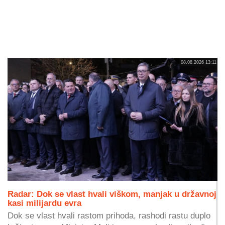
08.08.2026 13:11
Radar: Dok se vlast hvali viškom, manjak u državnoj
kasi milijardu evra
Dok se vlast hvali rastom prihoda, rashodi rastu duplo