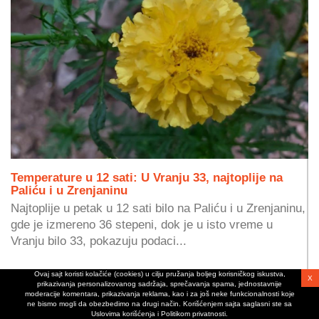
Temperature u 12 sati: U Vranju 33, najtoplije na
Paliću i u Zrenjaninu
Najtoplije u petak u 12 sati bilo na Paliću i u Zrenjaninu,
gde je izmereno 36 stepeni, dok je u isto vreme u
Vranju bilo 33, pokazuju podaci...
Ovaj sajt koristi kolačiće (cookies) u cilju pružanja boljeg korisničkog iskustva,
X
prikazivanja personalizovanog sadržaja, sprečavanja spama, jednostavnije
07.08.2026 13:05
moderacije komentara, prikazivanja reklama, kao i za još neke funkcionalnosti koje
ne bismo mogli da obezbedimo na drugi način. Korišćenjem sajta saglasni ste sa
Uslovima korišćenja i Politikom privatnosti.