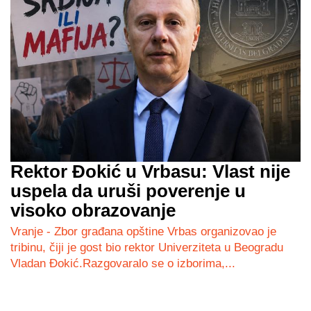
Rektor Đokić u Vrbasu: Vlast nije
uspela da uruši poverenje u
visoko obrazovanje
Vranje - Zbor građana opštine Vrbas organizovao je
tribinu, čiji je gost bio rektor Univerziteta u Beogradu
Vladan Đokić.Razgovaralo se o izborima,...