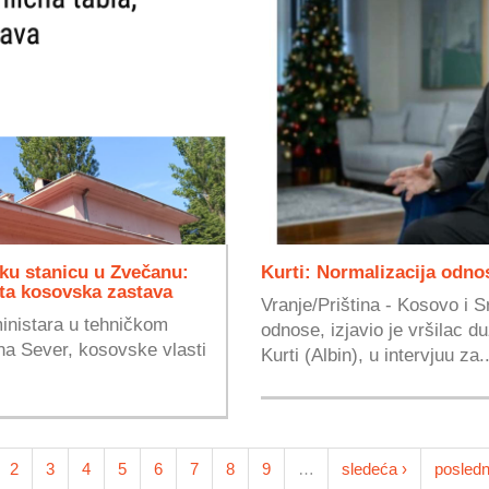
čku stanicu u Zvečanu:
Kurti: Normalizacija odno
uta kosovska zastava
Vranje/Priština - Kosovo i S
ministara u tehničkom
odnose, izjavio je vršilac d
ona Sever, kosovske vlasti
Kurti (Albin), u intervjuu za..
2
3
4
5
6
7
8
9
…
sledeća ›
posledn