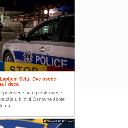
u Lapljem Selu: Dve osobe
a i deca
e privedene su u petak uveče
oružja u blizini Osnovne škole
u na...
15.06.2026 10:36 » 10:37