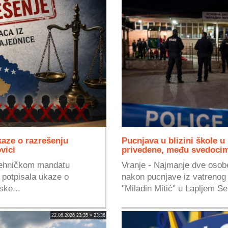
aze o razrešenju
Pucnjava u blizini škole 
vici
privedene, među svedocim
tehničkom mandatu
Vranje - Najmanje dve osob
e potpisala ukaze o
nakon pucnjave iz vatrenog 
ske...
"Miladin Mitić" u Lapljem Sel
22.06.2026 23:35 » 23:36