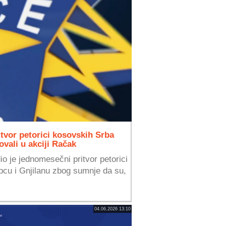
tvor petorici kosovskih Srba
vali u akciji Račak
dio je jednomesečni pritvor petorici
pcu i Gnjilanu zbog sumnje da su,
04.06.2026 13:10