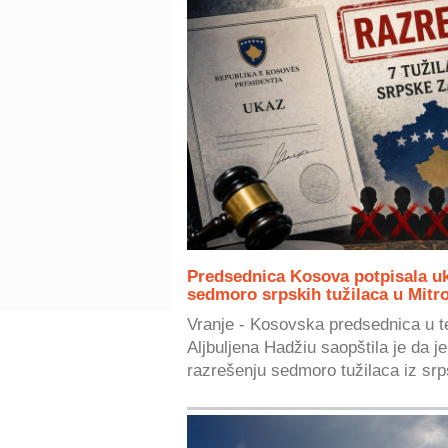
Predsednica Kosova potpisala uk
sedmoro srpskih tužilaca u Mitro
Vranje - Kosovska predsednica u 
Aljbuljena Hadžiu saopštila je da j
razrešenju sedmoro tužilaca iz srp