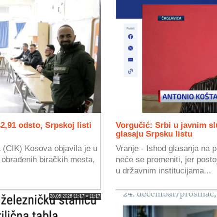
,91 odsto, Srpskoj listi
Vorgučić: Srbi u javnim 
glasaju Srpsku listu
 (CIK) Kosova objavila je u
Vranje - Ishod glasanja na 
 obrađenih biračkih mesta,
neće se promeniti, jer post
u državnim institucijama...
28.05.2026 11:17 » 11:17