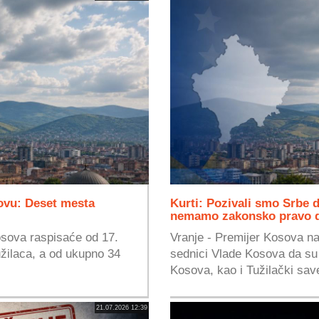
ovu: Deset mesta
Kurti: Pozivali smo Srbe 
nemamo zakonsko pravo da
Kosova raspisaće od 17.
Vranje - Premijer Kosova na 
užilaca, a od ukupno 34
sednici Vlade Kosova da su
Kosova, kao i Tužilački save
21.07.2026 12:39