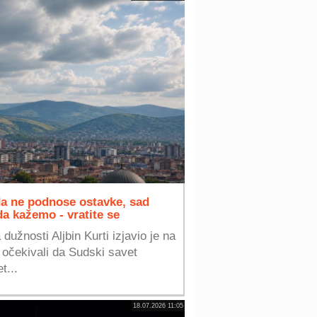
da ne podnose ostavke, sad
 kažemo - vratite se
dužnosti Aljbin Kurti izjavio je na
 očekivali da Sudski savet
t...
18.07.2026 11:05