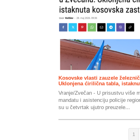
Kosovske vlasti zauzele železni
Uklonjena ćirilična tabla, istakn
Vranje/Zvečan - U prisustvu više 
mandatu i asistenciju policije regi
su u četvrtak ujutro preuzele...
1