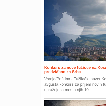
Konkurs za nove tužioce na Kos
predviđeno za Srbe
Vranje/Priština - Tužilački savet 
avgusta konkurs za prijem novih t
upražnjena mesta njih 10...