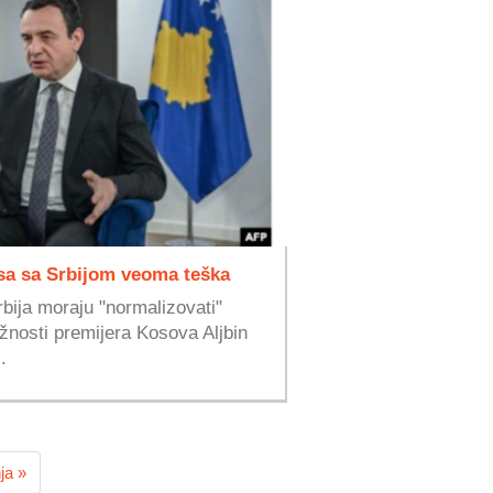
sa sa Srbijom veoma teška
rbija moraju "normalizovati"
užnosti premijera Kosova Aljbin
.
ja »