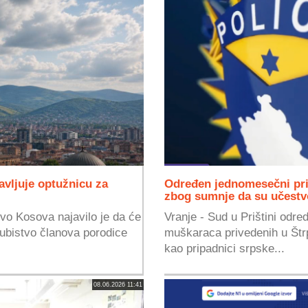
avljuje optužnicu za
Određen jednomesečni pri
zbog sumnje da su učestvo
štvo Kosova najavilo je da će
Vranje - Sud u Prištini odre
 ubistvo članova porodice
muškaraca privedenih u Štr
kao pripadnici srpske...
08.06.2026 11:41