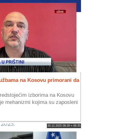
službama na Kosovu primorani da
predstojećim izborima na Kosovu
oje mehanizmi kojima su zaposleni
30.12.2025 08:28 » 08:35