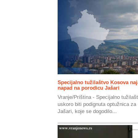
Specijalno tužilaštvo Kosova naj
napad na porodicu Jašari
Vranje/Priština - Specijalno tužila
uskoro biti podignuta optužnica za
Jašari, koje se dogodilo...