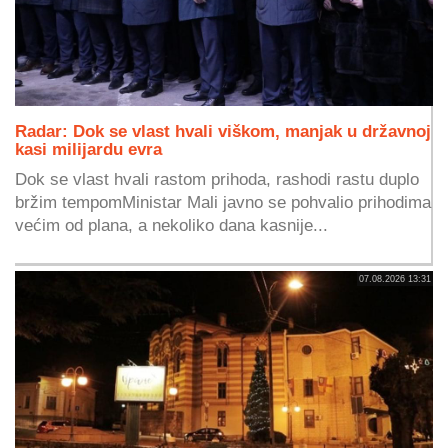
Radar: Dok se vlast hvali viškom, manjak u državnoj
kasi milijardu evra
Dok se vlast hvali rastom prihoda, rashodi rastu duplo
bržim tempomMinistar Mali javno se pohvalio prihodima
većim od plana, a nekoliko dana kasnije...
07.08.2026 13:31