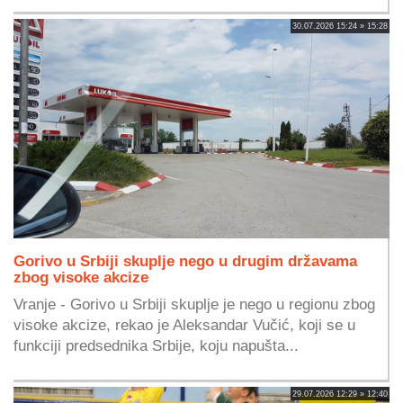
30.07.2026 15:24 » 15:28
Gorivo u Srbiji skuplje nego u drugim državama
zbog visoke akcize
Vranje - Gorivo u Srbiji skuplje je nego u regionu zbog
visoke akcize, rekao je Aleksandar Vučić, koji se u
funkciji predsednika Srbije, koju napušta...
29.07.2026 12:29 » 12:40