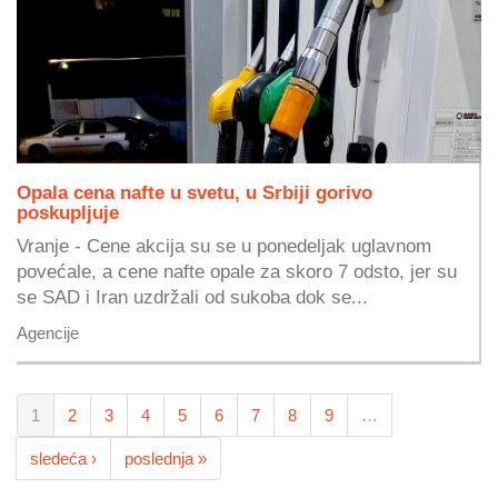
Opala cena nafte u svetu, u Srbiji gorivo
poskupljuje
Vranje - Cene akcija su se u ponedeljak uglavnom
povećale, a cene nafte opale za skoro 7 odsto, jer su
se SAD i Iran uzdržali od sukoba dok se...
Agencije
1
2
3
4
5
6
7
8
9
…
sledeća ›
poslednja »