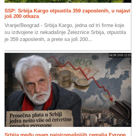
SSP: Srbija Kargo otpustila 359 zaposlenih, u najavi
još 200 otkaza
Vranje/Beograd - Srbija Kargo, jedna od tri firme koje
su izdvojene iz nekadašnje Železnice Srbija, otpustila
je 359 zaposlenih, a prete sa još 200...
04.08.2026 11:23
Srbija među osam najsiromašnijih zemalja Evrope