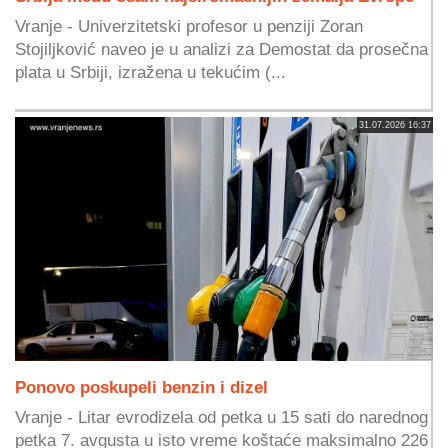
Vranje - Univerzitetski profesor u penziji Zoran
Stojiljković naveo je u analizi za Demostat da prosečna
plata u Srbiji, izražena u tekućim (...
31.07.2026 16:37
Ponovo poskupeli benzin i dizel
Vranje - Litar evrodizela od petka u 15 sati do narednog
petka 7. avgusta u isto vreme koštaće maksimalno 226