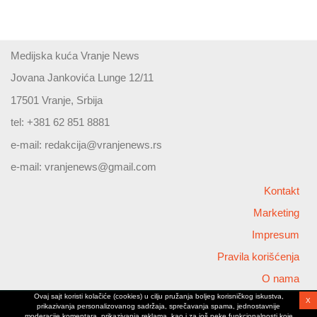
Medijska kuća Vranje News
Jovana Jankovića Lunge 12/11
17501 Vranje, Srbija
tel: +381 62 851 8881
e-mail:
redakcija@vranjenews.rs
e-mail:
vranjenews@gmail.com
Kontakt
Marketing
Impresum
Pravila korišćenja
O nama
Ovaj sajt koristi kolačiće (cookies) u cilju pružanja boljeg korisničkog iskustva,
X
Copyright © 2026 Vranjenews
prikazivanja personalizovanog sadržaja, sprečavanja spama, jednostavnije
All rights reserved
moderacije komentara, prikazivanja reklama, kao i za još neke funkcionalnosti koje