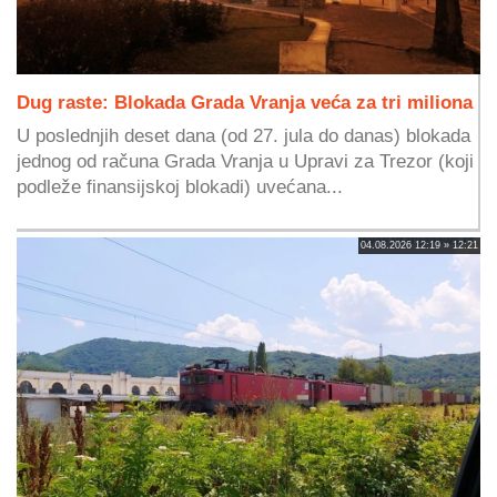
Dug raste: Blokada Grada Vranja veća za tri miliona
U poslednjih deset dana (od 27. jula do danas) blokada
jednog od računa Grada Vranja u Upravi za Trezor (koji
podleže finansijskoj blokadi) uvećana...
04.08.2026 12:19 » 12:21