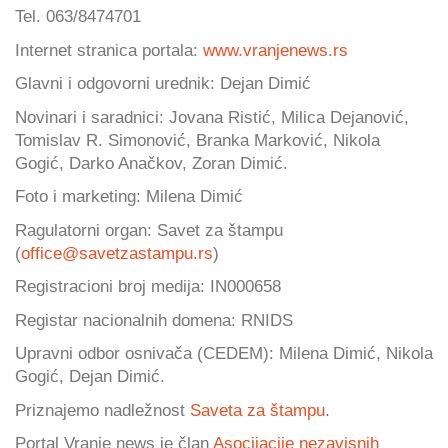
Tel. 063/8474701
Internet stranica portala:
www.vranjenews.rs
Glavni i odgovorni urednik: Dejan Dimić
Novinari i saradnici: Jovana Ristić, Milica Dejanović,
Tomislav R. Simonović, Branka Marković, Nikola
Gogić, Darko Anačkov, Zoran Dimić.
Foto i marketing: Milena Dimić
Ragulatorni organ: Savet za štampu
(
office@savetzastampu.rs
)
Registracioni broj medija: IN000658
Registar nacionalnih domena: RNIDS
Upravni odbor osnivača (CEDEM): Milena Dimić, Nikola
Gogić, Dejan Dimić.
Priznajemo nadležnost
Saveta za štampu
.
Portal Vranje news je član
Asocijacije nezavisnih