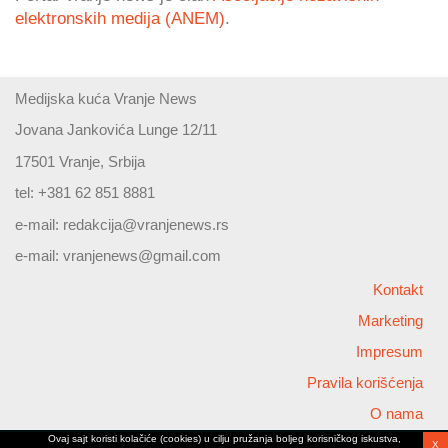
elektronskih medija (ANEM)
.
Medijska kuća Vranje News
Jovana Jankovića Lunge 12/11
17501 Vranje, Srbija
tel: +381 62 851 8881
e-mail:
redakcija@vranjenews.rs
e-mail:
vranjenews@gmail.com
Kontakt
Marketing
Impresum
Pravila korišćenja
O nama
Ovaj sajt koristi kolačiće (cookies) u cilju pružanja boljeg korisničkog iskustva,
X