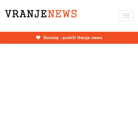
Skip
to
Toggl
main
navig
content
Doniraj - podrži Vranje news