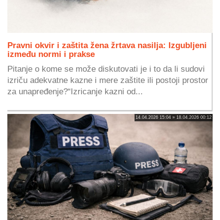
Pravni okvir i zaštita žena žrtava nasilja: Izgubljeni
između normi i prakse
Pitanje o kome se može diskutovati je i to da li sudovi
izriču adekvatne kazne i mere zaštite ili postoji prostor
za unapređenje?“Izricanje kazni od...
14.04.2026 15:04 » 18.04.2026 00:12