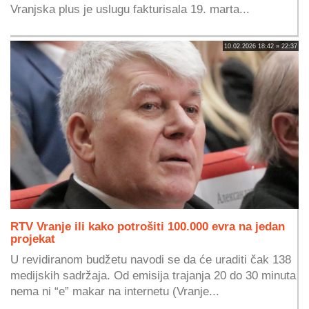
Vranjska plus je uslugu fakturisala 19. marta...
10.02.2026 18:42 » 22:37
RTV Vranje ili kako potrošiti 100.000 evra na jedan
projekat
U revidiranom budžetu navodi se da će uraditi čak 138
medijskih sadržaja. Od emisija trajanja 20 do 30 minuta
nema ni “e” makar na internetu (Vranje...