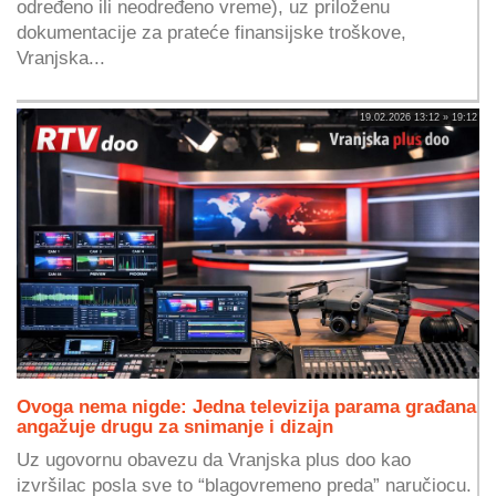
određeno ili neodređeno vreme), uz priloženu
dokumentacije za prateće finansijske troškove,
Vranjska...
19.02.2026 13:12 » 19:12
Ovoga nema nigde: Jedna televizija parama građana
angažuje drugu za snimanje i dizajn
Uz ugovornu obavezu da Vranjska plus doo kao
izvršilac posla sve to “blagovremeno preda” naručiocu.