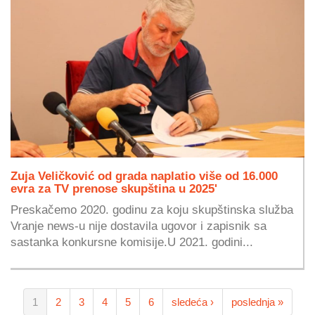
Zuja Veličković od grada naplatio više od 16.000
evra za TV prenose skupština u 2025'
Preskačemo 2020. godinu za koju skupštinska služba
Vranje news-u nije dostavila ugovor i zapisnik sa
sastanka konkursne komisije.U 2021. godini...
1
2
3
4
5
6
sledeća ›
poslednja »