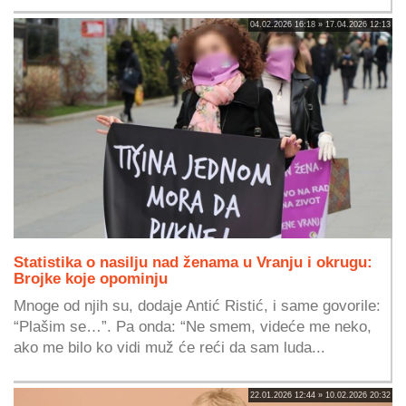
04.02.2026 16:18 » 17.04.2026 12:13
Statistika o nasilju nad ženama u Vranju i okrugu:
Brojke koje opominju
Mnoge od njih su, dodaje Antić Ristić, i same govorile:
“Plašim se…”. Pa onda: “Ne smem, videće me neko,
ako me bilo ko vidi muž će reći da sam luda...
22.01.2026 12:44 » 10.02.2026 20:32