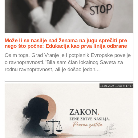
Može li se nasilje nad ženama na jugu sprečiti pre
nego što počne: Edukacija kao prva linija odbrane
Osim toga, Grad Vranje je i potpisnik Evropske povelje
o ravnopravnosti."Bila sam član lokalnog Saveta za
rodnu ravnopravnost, ali je došao jedan...
17.04.2026 12:44 » 17:47