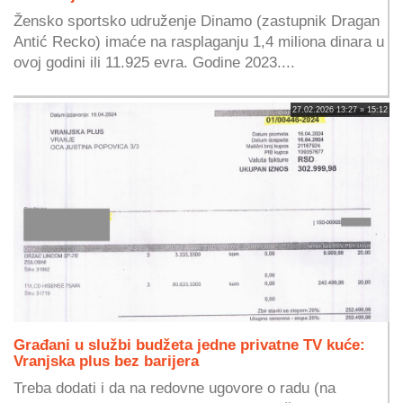
Žensko sportsko udruženje Dinamo (zastupnik Dragan
Antić Recko) imaće na rasplaganju 1,4 miliona dinara u
ovoj godini ili 11.925 evra. Godine 2023....
27.02.2026 13:27 » 15:12
Građani u službi budžeta jedne privatne TV kuće:
Vranjska plus bez barijera
Treba dodati i da na redovne ugovore o radu (na