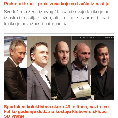
Prekinuti krug - priče žena koje su izašle iz nasilja
Svedočenja žena iz ovog članka otkrivaju koliko je put
izlaska iz nasilja složen, ali i koliko je hrabrost bitna i
koliko je odvažnosti potrebno da...
15.03.2026 12:39 » 16.03.2026 08:35
Sportskim kolektivima skoro 43 miliona, nazire se
koliko godišnje dodatno koštaju klubovi u sklopu
SD Vranje