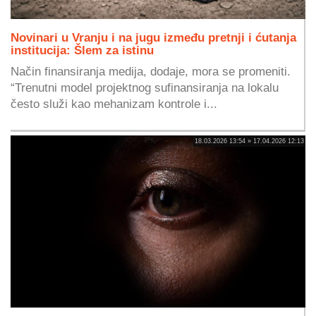
Novinari u Vranju i na jugu između pretnji i ćutanja
institucija: Šlem za istinu
Način finansiranja medija, dodaje, mora se promeniti.
“Trenutni model projektnog sufinansiranja na lokalu
često služi kao mehanizam kontrole i...
18.03.2026 13:54 » 17.04.2026 12:13