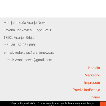
Medijska kuća Vranje News
Jovana Jankovića Lunge 12/11
17501 Vranje, Srbija
tel: +381 62 851 8881
e-mail:
redakcija@vranjenews.rs
e-mail:
vranjenews@gmail.com
Kontakt
Marketing
Impresum
Pravila korišćenja
O nama
Ovaj sajt koristi kolačiće (cookies) u cilju pružanja boljeg korisničkog iskustva,
X
Copyright © 2026 Vranjenews