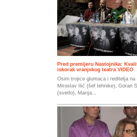
Pred premijeru Nastojnika: Kvali
iskorak vranjskog teatra VIDEO
Osim trojice glumaca i reditelja na o
Miroslav Ilić (šef tehnike), Goran 
(svetlo), Marija...