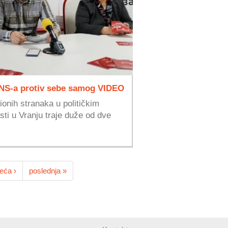
SNS-a protiv sebe samog VIDEO
ionih stranaka u političkim
sti u Vranju traje duže od dve
eća ›
poslednja »