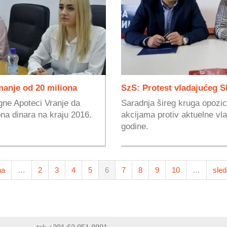
manje od 20 miliona
SzS: Protest vladajućeg 
gne Apoteci Vranje da
Saradnja šireg kruga opozic
ona dinara na kraju 2016.
akcijama protiv aktuelne vla
godine.
na
…
2
3
4
5
6
7
8
9
10
…
sled