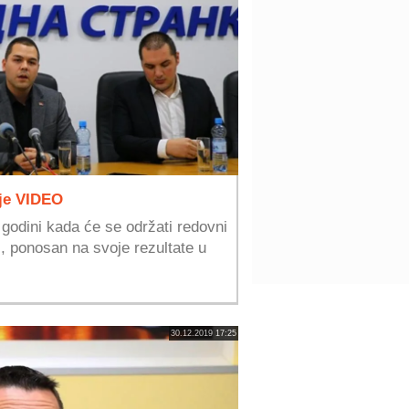
aje VIDEO
 godini kada će se održati redovni
ri, ponosan na svoje rezultate u
30.12.2019 17:25