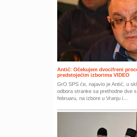
Antić: Očekujem dvocifreni proc
predstojećim izborima VIDEO
GrO SPS će, najavio je Antić, u s
odbora stranke sa prethodne dve s
februaru, na izbore u Vranju i...