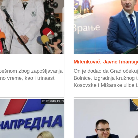
Milenković: Javne finansi
pešnom zbog zapošljavanja
On je dodao da Grad očekuje
no vreme, kao i trinaest
Bolnice, izgradnja kružnog 
Kosovske i Mišarske ulice i.
12.12.2019 13:53