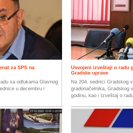
enat za SPS na
Usvojeni izveštaji o radu
Gradske uprave
kladu sa odlukama Glavnog
Na 204. sednici Gradskog ve
ednice u decembru i
gradonačelnika, Gradskog v
godinu, kao i Izveštaj o radu
18.02.2020 13:48 » 18:09