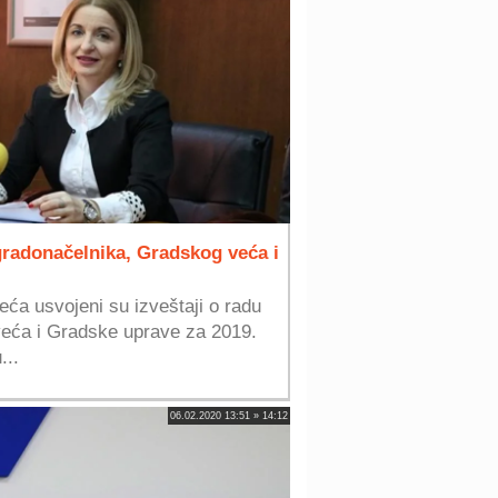
 gradonačelnika, Gradskog veća i
ća usvojeni su izveštaji o radu
eća i Gradske uprave za 2019.
...
06.02.2020 13:51 » 14:12