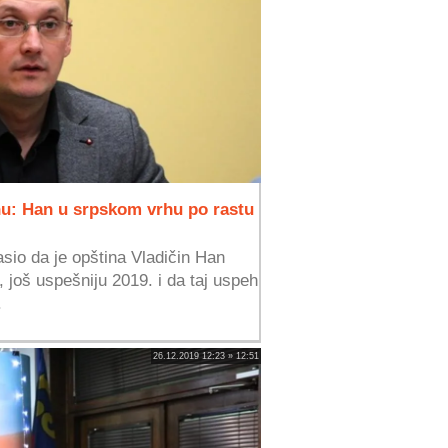
u: Han u srpskom vrhu po rastu
asio da je opština Vladičin Han
 još uspešniju 2019. i da taj uspeh
.
26.12.2019 12:23 » 12:51