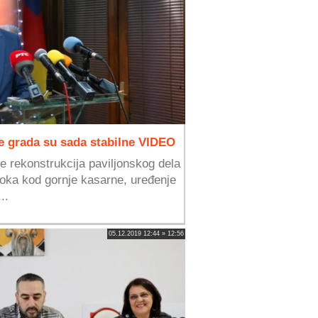
je grada su sada stabilne VIDEO
 rekonstrukcija paviljonskog dela
toka kod gornje kasarne, uređenje
..
05.12.2019 12:44 » 12:56