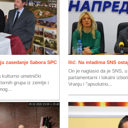
aju zasedanje Sabora SPC
Ilić: Na mladima SNS ost
On je naglasio da je SNS, u
 kulturno umetnički
parlamentarni i lokalni izbo
ornih grupa iz zemlje i
Vranju i "apsolutno...
nog...
05.02.2020 15:00 » 15:40