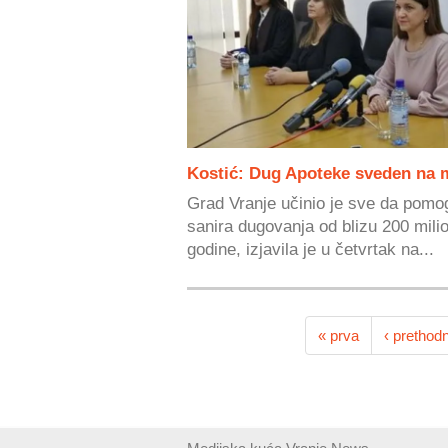
Kostić: Dug Apoteke sveden na 
Grad Vranje učinio je sve da pomo
sanira dugovanja od blizu 200 mili
godine, izjavila je u četvrtak na...
« prva
‹ prethod