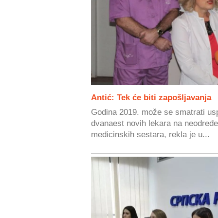
Antić: Tek će biti zapošljavanja
Godina 2019. može se smatrati us
dvanaest novih lekara na neodređe
medicinskih sestara, rekla je u...