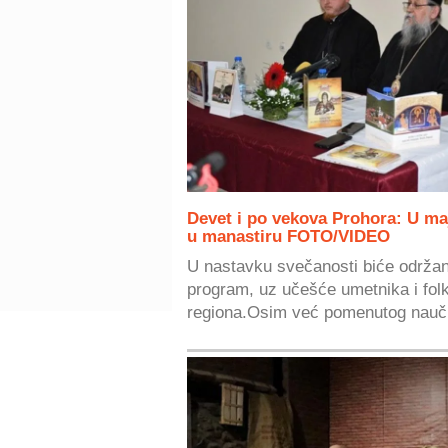
Devet i po vekova Prohora: U m
u manastiru FOTO/VIDEO
U nastavku svečanosti biće održan
program, uz učešće umetnika i folkl
regiona.Osim već pomenutog nauč