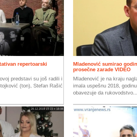
tativan repertoarski
Mladenović sumirao godin
prosečne zarade VIDEO
voj predstavi su još radili i
Mladenović je na kraju nagl
Stojković (ton), Stefan Rašić
imala uspešnu 2018, godinu,
obavezuje da rukovodstvo..
26.12.2019 15:15 » 16:06