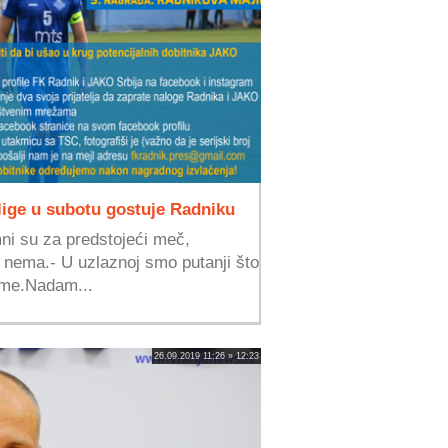
lige u subotu gostuje Radniku
ni su za predstojeći meč,
 nema.- U uzlaznoj smo putanji što
rme.Nadam...
26.09.2019 11:26 » 12:23