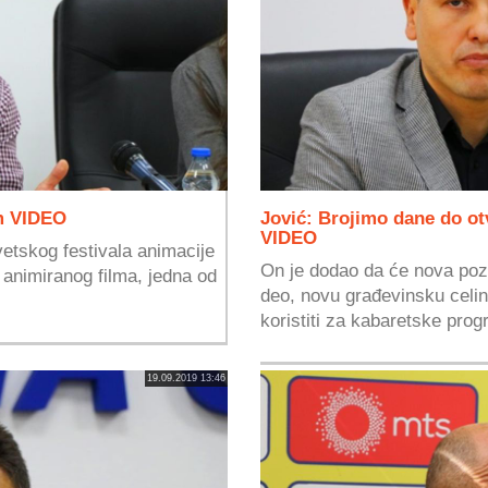
om VIDEO
Jović: Brojimo dane do ot
VIDEO
vetskog festivala animacije
On je dodao da će nova pozo
 animiranog filma, jedna od
deo, novu građevinsku celi
koristiti za kabaretske prog
19.09.2019 13:46