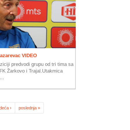
 Lazarevac VIDEO
iciji predvodi grupu od tri tima sa
OFK Žarkovo i Trajal.Utakmica
..
deća ›
poslednja »