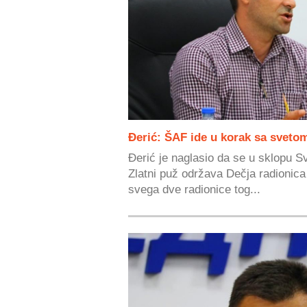
Đerić: ŠAF ide u korak sa svet
Đerić je naglasio da se u sklopu S
Zlatni puž održava Dečja radionica
svega dve radionice tog...