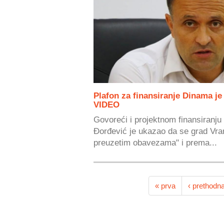
Plafon za finansiranje Dinama je
VIDEO
Govoreći i projektnom finansiranju 
Đorđević je ukazao da se grad Vra
preuzetim obavezama" i prema...
« prva
‹ prethodn