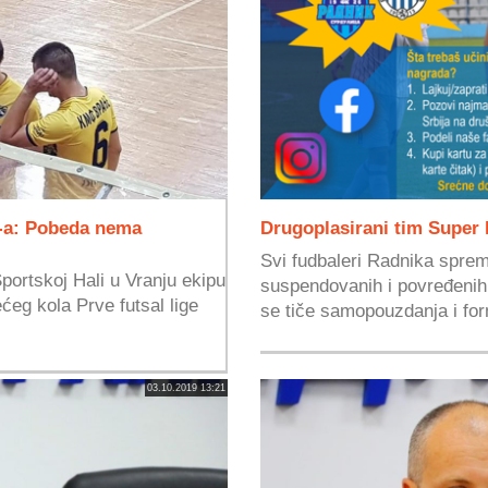
-a: Pobeda nema
Drugoplasirani tim Super 
Svi fudbaleri Radnika sprem
ortskoj Hali u Vranju ekipu
suspendovanih i povređenih
eg kola Prve futsal lige
se tiče samopouzdanja i fo
03.10.2019 13:21