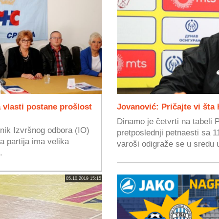
 vlasti postane prošlost
Jovanović: Pričajte vi šta
Dinamo je četvrti na tabeli 
nik Izvršnog odbora (IO)
pretposlednji petnaesti sa 
 partija ima velika
varoši odigraže se u sredu 
.
05.10.2019 15:15