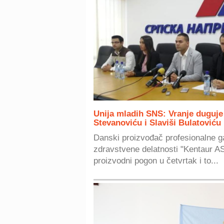
Unija mladih SNS: Vranje duguj
Stevanoviću i Slaviši Bulatoviću
Danski proizvođač profesionalne g
zdravstvene delatnosti "Kentaur A
proizvodni pogon u četvrtak i to...