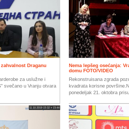
e zahvalnost Draganu
Nema lepšeg osećanja: Vr
domu FOTO/VIDEO
arderobe za uslužne i
Rekonstruisana zgrada pozor
S" svečano u Vranju otvara
kvadrata korisne površine.N
ponedeljak 21. oktobra prisu
11.10.2019 15:32 » 15:44