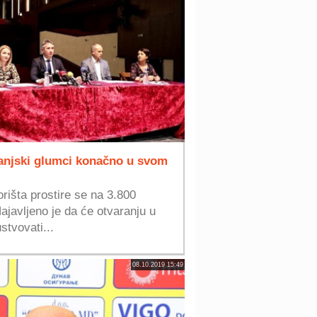
anjski glumci konačno u svom
išta prostire se na 3.800
ajavljeno je da će otvaranju u
stvovati...
08.10.2019 15:49