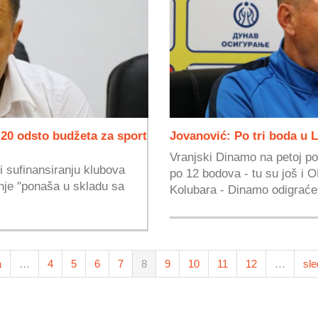
 20 odsto budžeta za sport
Jovanović: Po tri boda u
Vranjski Dinamo na petoj poz
i sufinansiranju klubova
po 12 bodova - tu su još i 
nje "ponaša u skladu sa
Kolubara - Dinamo odigraće.
a
…
4
5
6
7
8
9
10
11
12
…
sle