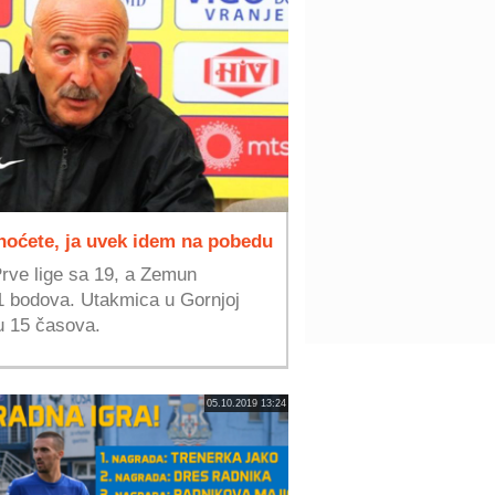
 hoćete, ja uvek idem na pobedu
Prve lige sa 19, a Zemun
11 bodova. Utakmica u Gornjoj
u 15 časova.
05.10.2019 13:24