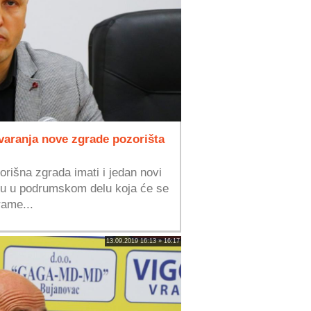
varanja nove zgrade pozorišta
rišna zgrada imati i jedan novi
nu u podrumskom delu koja će se
rame...
13.09.2019 16:13 » 16:17