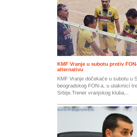
KMF Vranje u subotu protiv FON
alternativu
KMF Vranje dočekaće u subotu u Sp
beogradskog FON-a, u utakmici treć
Srbije.Trener vranjskog kluba...