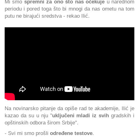
Mi smo
spremni za ono što nas očekuje
u narednom
periodu i pored toga što bi mnogi da nas ometu na tom
putu ne birajući sredstva - rekao Ilić.
Na novinarsko pitanje da opiše rad te akademije, Ilić je
kazao da su u nju "
uključeni mladi iz svih
gradskih i
opštinskih odbora širom Srbije".
- Svi mi smo prošli
određene testove
.