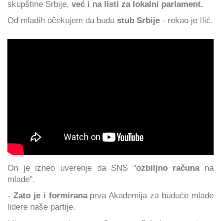
skupštine Srbije,
već i na listi za lokalni parlament.
Od mladih očekujem da budu
stub Srbije
- rekao je Ilić.
On je izneo uverenje da SNS "
ozbiljno računa
na
mlade".
-
Zato je i formirana
prva Akademija za buduće mlade
lidere naše partije.