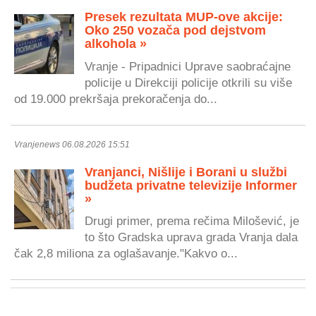
Presek rezultata MUP-ove akcije:
Oko 250 vozača pod dejstvom
alkohola »
Vranje - Pripadnici Uprave saobraćajne
policije u Direkciji policije otkrili su više
od 19.000 prekršaja prekoračenja do...
Vranjenews 06.08.2026 15:51
Vranjanci, Nišlije i Borani u službi
budžeta privatne televizije Informer
»
Drugi primer, prema rečima Milošević, je
to što Gradska uprava grada Vranja dala
čak 2,8 miliona za oglašavanje."Kakvo o...