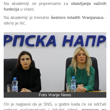
Na akademiji se pripremamo za
obavljanje važnih
funkcija
u vlasti.
Na akademiji je trenutno
šestoro mladih Vranjanaca
-
otkrio je Ilić.
Foto Vranje News
On je naglasio da je SNS, u godini kada će se održati
redovni parlamentarni i lokalni izbori,
ponosan na