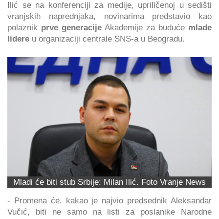
Ilić se na konferenciji za medije, upriličenoj u sedišti
vranjskih naprednjaka, novinarima predstavio kao
polaznik
prve generacije
Akademije za buduće
mlade
lidere
u organizaciji centrale SNS-a u Beogradu.
Mladi će biti stub Srbije: Milan Ilić. Foto Vranje News
- Promena će, kakao je najvio predsednik Aleksandar
Vučić, biti ne samo na listi za poslanike Narodne