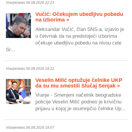
Vranjenews 06.08.2026 22:21
Vučić: Očekujem ubedljivu pobedu
na izborima »
Aleksandar Vučić, član SNS-a, izjavio je
u četvrtak da na predstojeći izborima
očekuje ubedljivu pobedu na nivou cele
Sr...
Vranjenews 06.08.2026 18:22
Veselin Milić optužuje čelnike UKP
da su mu smestili Slučaj Senjak »
Vranje - Smenjeni načelnik beogradske
policije Veselin Milić podneo je krivičnu
prijavu u kojoj je osumnjičio čelnike Up...
Vranjenews 06.08.2026 18:07