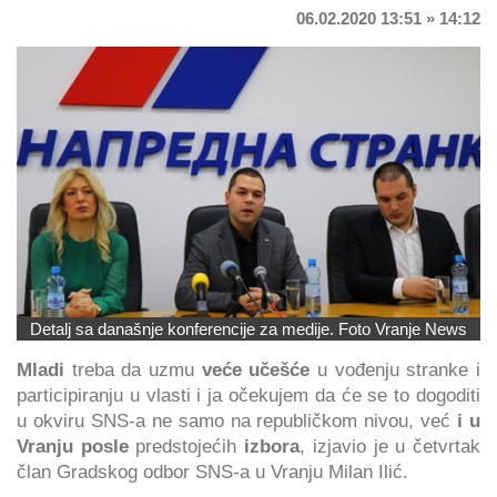
06.02.2020 13:51 » 14:12
Detalj sa današnje konferencije za medije. Foto Vranje News
Mladi
treba da uzmu
veće učešće
u vođenju stranke i
participiranju u vlasti i ja očekujem da će se to dogoditi
u okviru SNS-a ne samo na republičkom nivou, već
i u
Vranju posle
predstojećih
izbora
, izjavio je u četvrtak
član Gradskog odbor SNS-a u Vranju Milan Ilić.