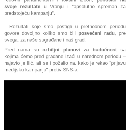
svoje rezultate
u Vranju i "apsolutno spreman za
predstojeću kampanju".
- Rezultati koje smo postigli u prethodnom periodu
govore dovoljno koliko smo bili
posvećeni radu
, pre
svega, za naše sugrađane i naš grad.
Pred nama su
ozbiljni planovi za budućnost
sa
kojima ćemo pred građane izaći u narednom periodu –
najavio je Ilić, ali se i požalio na, kako je rekao "prljavu
medijsku kampanju" protiv SNS-a.