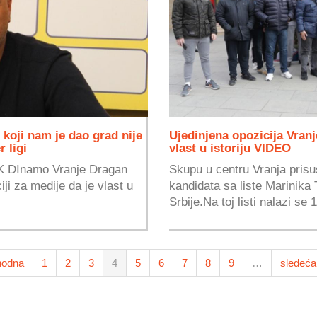
koji nam je dao grad nije
Ujedinjena opozicija Vran
 ligi
vlast u istoriju VIDEO
FK DInamo Vranje Dragan
Skupu u centru Vranja prisu
ji za medije da je vlast u
kandidata sa liste Marinika 
Srbije.Na toj listi nalazi se 1
hodna
1
2
3
4
5
6
7
8
9
…
sledeća