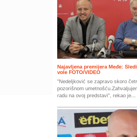
Najavljena premijera Međe: Sledi
vole FOTO/VIDEO
"Nedeljković se zapravo skoro čet
pozorišnom umetnošću.Zahvaljujem
radu na ovoj predstavi", rekao je...