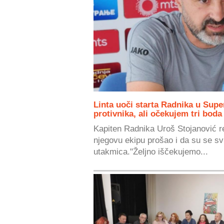
Linta uoči starta Radnika u Supe
protivnika, ali očekujem tri boda
Kapiten Radnika Uroš Stojanović re
njegovu ekipu prošao i da su se sv
utakmica."Željno iščekujemo...