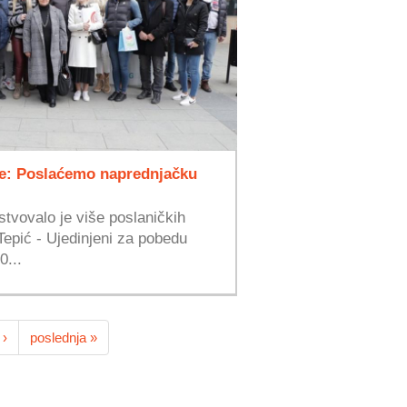
je: Poslaćemo naprednjačku
stvovalo je više poslaničkih
Tepić - Ujedinjeni za pobedu
0...
 ›
poslednja »