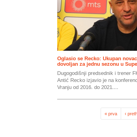
Oglasio se Recko: Ukupan novac 
dovoljan za jednu sezonu u Super
Dugogodišnji predsednik i trener 
Antić Recko izjavio je na konferenci
Vranju od 2016. do 2021....
« prva
‹ pret