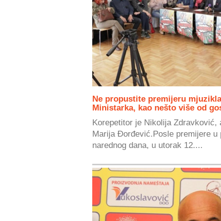
Ne propustite premijeru mjuzikla
Ministarka, kao nešto više od 
Korepetitor je Nikolija Zdravković, 
Marija Đorđević.Posle premijere u
narednog dana, u utorak 12....