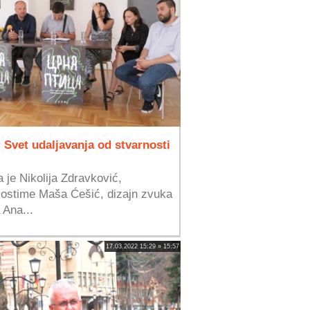
 Svet udaljavanja od stvarnosti
 je Nikolija Zdravković,
 kostime Maša Ćešić, dizajn zvuka
 Ana...
17.03.2022 15:29 » 15:57