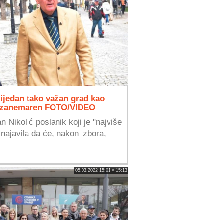
ijedan tako važan grad kao
čki zanemaren FOTO/VIDEO
n Nikolić poslanik koji je "najviše
 najavila da će, nakon izbora,
05.03.2022 15:01 » 15:13