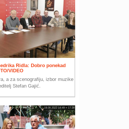
Sedrika Ridla: Dobro ponekad
FOTO/VIDEO
a, a za scenografiju, izbor muzike
ditelj Stefan Gajić.
19.08.2022 14:49 » 17:38