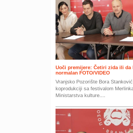
Uoči premijere: Četiri zida ili da
normalan FOTO/VIDEO
Vranjsko Pozorište Bora Stanković 
koprodukciji sa festivalom Merlink
Ministarstva kulture....