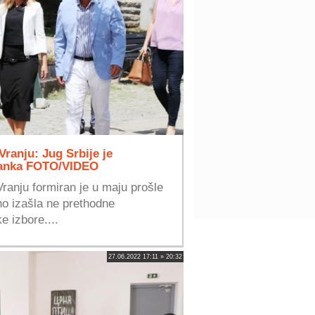
ranju: Jug Srbije je
stanka FOTO/VIDEO
ranju formiran je u maju prošle
no izašla ne prethodne
e izbore....
27.06.2022 17:11 » 20:32