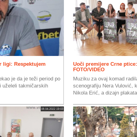
r ligi: Respektujem
Uoči premijere Crne ptice:
FOTO/VIDEO
kao je da je teži period po
Muziku za ovaj komad radila
i uželeli takmičarskih
scenografiju Nera Vulović,
Nikola Erić, a dizajn plakata
08.04.2022 19:03