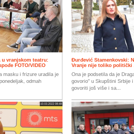
 u vranjskom teatru:
Đurđević Stamenkovski: N
gospođe FOTO/VIDEO
Vranje nije toliko politi
a masku i frizure uradila je
Ona je podsetila da je Draga
 ponedeljak, odmah
govorio" u Skupštini Srbije i
govoriti još više i sa...
10.03.2022 08:48