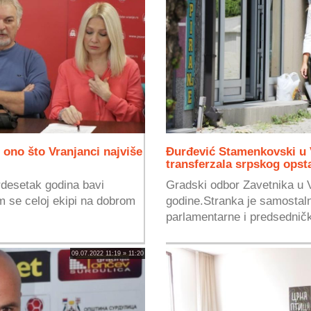
 ono što Vranjanci najviše
Đurđević Stamenkovski u V
transferzala srpskog op
rdesetak godina bavi
Gradski odbor Zavetnika u V
 se celoj ekipi na dobrom
godine.Stranka je samostal
parlamentarne i predsedničk
09.07.2022 11:19 » 11:20