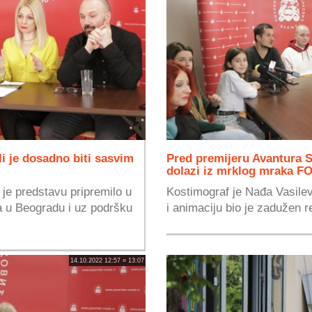
 li je dosadno biti sasvim
Pred premijeru Avantura 
dolazi iz mrklog mraka 
je predstavu pripremilo u
Kostimograf je Nađa Vasilev
a u Beogradu i uz podršku
i animaciju bio je zadužen re
14.10.2022 12:57 » 13:07