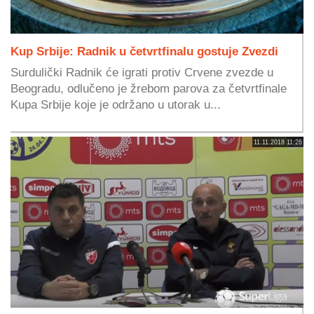
Kup Srbije: Radnik u četvrtfinalu gostuje Zvezdi
Surdulički Radnik će igrati protiv Crvene zvezde u
Beogradu, odlučeno je žrebom parova za četvrtfinale
Kupa Srbije koje je održano u utorak u...
11.11.2018 11:26