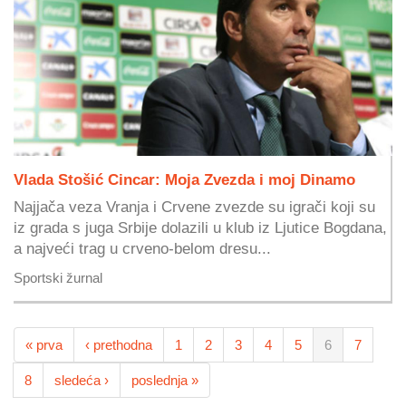
Vlada Stošić Cincar: Moja Zvezda i moj Dinamo
Najjača veza Vranja i Crvene zvezde su igrači koji su
iz grada s juga Srbije dolazili u klub iz Ljutice Bogdana,
a najveći trag u crveno-belom dresu...
Sportski žurnal
« prva
‹ prethodna
1
2
3
4
5
6
7
8
sledeća ›
poslednja »