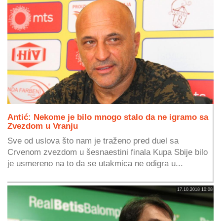
Antić: Nekome je bilo mnogo stalo da ne igramo sa
Zvezdom u Vranju
Sve od uslova što nam je traženo pred duel sa
Crvenom zvezdom u šesnaestini finala Kupa Sbije bilo
je usmereno na to da se utakmica ne odigra u...
17.10.2018 10:08