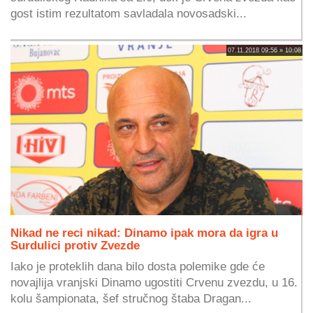
gost istim rezultatom savladala novosadski...
07.11.2018 09:56 » 10:08
Nikad ne reci nikad: Dinamo ipak mora da igra u
Surdulici protiv Zvezde
Iako je proteklih dana bilo dosta polemike gde će
novajlija vranjski Dinamo ugostiti Crvenu zvezdu, u 16.
kolu šampionata, šef stručnog štaba Dragan...