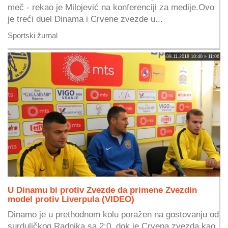
meč - rekao je Milojević na konferenciji za medije.Ovo
je treći duel Dinama i Crvene zvezde u...
Sportski žurnal
09.11.2018 10:40 » 11:06
U Dinamu bi protiv Zvezde da primene Zvezdin
model protiv Liverpula (VIDEO)
Dinamo je u prethodnom kolu poražen na gostovanju od
surduličkog Radnika sa 2:0, dok je Crvena zvezda kao