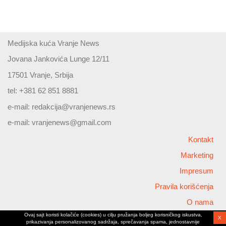
Medijska kuća Vranje News
Jovana Jankovića Lunge 12/11
17501 Vranje, Srbija
tel: +381 62 851 8881
e-mail:
redakcija@vranjenews.rs
e-mail:
vranjenews@gmail.com
Kontakt
Marketing
Impresum
Pravila korišćenja
O nama
Ovaj sajt koristi kolačiće (cookies) u cilju pružanja boljeg korisničkog iskustva,
X
Copyright © 2026 Vranjenews
prikazivanja personalizovanog sadržaja, sprečavanja spama, jednostavnije