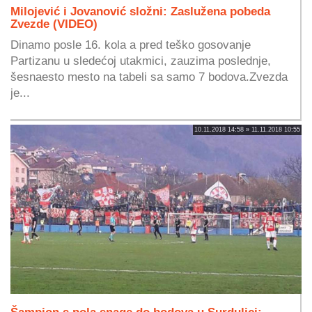
Milojević i Jovanović složni: Zaslužena pobeda
Zvezde (VIDEO)
Dinamo posle 16. kola a pred teško gosovanje
Partizanu u sledećoj utakmici, zauzima poslednje,
šesnaesto mesto na tabeli sa samo 7 bodova.Zvezda
je...
10.11.2018 14:58 » 11.11.2018 10:55
Šampion s pola snage do bodova u Surdulici: