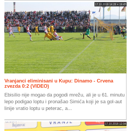
17.10.2018 14:28 » 19:45
Vranjanci eliminisani u Kupu: Dinamo - Crvena
zvezda 0:2 (VIDEO)
Ebisilio nije mogao da pogodi mrežu, ali je u 61. minutu
lepo podigao loptu i pronašao Simića koji je sa gol-aut
linije vratio loptu u peterac, a...
17.10.2018 12:04