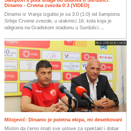
Dinamo - Crvena zvezda 0:3 (VIDEO)
Dinamo iz Vranja izgubio je sa 3:0 (1:0) od šampiona
Srbije Crvene zvezde, u utakmici 16. kola koja je
odigrana na Gradskom stadionu u Surdulici....
09.11.2018 14:11 » 14:31
Milojević: Dinamo je poletna ekipa, mi desetkovani
Mislim da ćemo imati sve uslove za spektakl i dobar