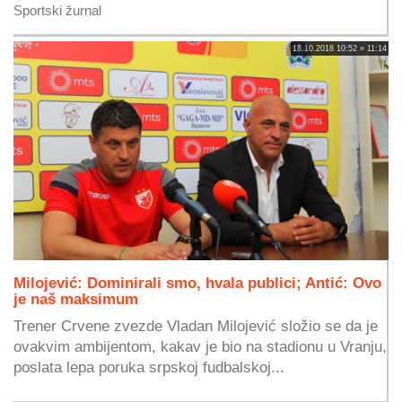
Sportski žurnal
18.10.2018 10:52 » 11:14
Milojević: Dominirali smo, hvala publici; Antić: Ovo
je naš maksimum
Trener Crvene zvezde Vladan Milojević složio se da je
ovakvim ambijentom, kakav je bio na stadionu u Vranju,
poslata lepa poruka srpskoj fudbalskoj...