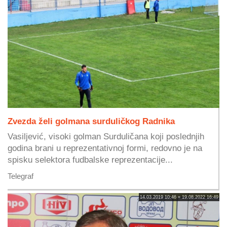
Zvezda želi golmana surduličkog Radnika
Vasiljević, visoki golman Surduličana koji poslednjih
godina brani u reprezentativnoj formi, redovno je na
spisku selektora fudbalske reprezentacije...
Telegraf
14.03.2019 10:46 » 19.08.2022 16:49