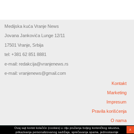
Medijska kuća Vranje News
Jovana Jankovića Lunge 12/11
17501 Vranje, Srbija
tel: +381 62 851 8881
e-mail:
redakcija@vranjenews.rs
e-mail:
vranjenews@gmail.com
Kontakt
Marketing
Impresum
Pravila korišćenja
O nama
Ovaj sajt koristi kolačiće (cookies) u cilju pružanja boljeg korisničkog iskustva,
X
Copyright © 2026 Vranjenews
prikazivanja personalizovanog sadržaja, sprečavanja spama, jednostavnije