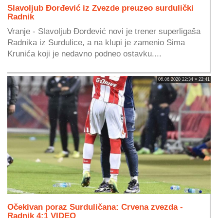
Slavoljub Đorđević iz Zvezde preuzeo surdulički
Radnik
Vranje - Slavoljub Đorđević novi je trener superligaša
Radnika iz Surdulice, a na klupi je zamenio Sima
Krunića koji je nedavno podneo ostavku....
06.06.2020 22:34 » 22:41
Očekivan poraz Surduličana: Crvena zvezda -
Radnik 4:1 VIDEO