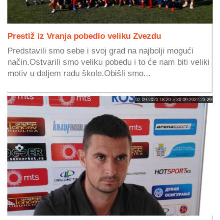
Prestiž iz Vranja pobedio veliku Zvezdu
Predstavili smo sebe i svoj grad na najbolji mogući
način.Ostvarili smo veliku pobedu i to će nam biti veliki
motiv u daljem radu škole.Obišli smo...
02.09.2020 18:20 » 30.09.2022 23:29