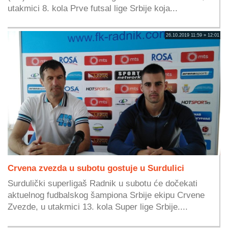
utakmici 8. kola Prve futsal lige Srbije koja...
26.10.2019 11:59 » 12:01
Crvena zvezda u subotu gostuje u Surdulici
Surdulički superligaš Radnik u subotu će dočekati
aktuelnog fudbalskog šampiona Srbije ekipu Crvene
Zvezde, u utakmici 13. kola Super lige Srbije....