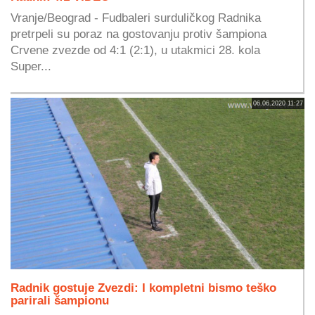
Vranje/Beograd - Fudbaleri surduličkog Radnika
pretrpeli su poraz na gostovanju protiv šampiona
Crvene zvezde od 4:1 (2:1), u utakmici 28. kola
Super...
06.06.2020 11:27
Radnik gostuje Zvezdi: I kompletni bismo teško
parirali šampionu