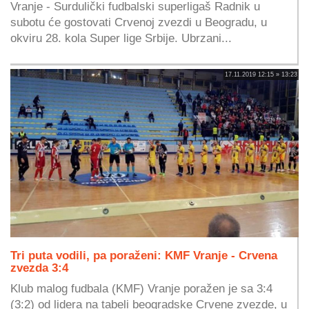
Vranje - Surdulički fudbalski superligaš Radnik u
subotu će gostovati Crvenoj zvezdi u Beogradu, u
okviru 28. kola Super lige Srbije. Ubrzani...
17.11.2019 12:15 » 13:23
Tri puta vodili, pa poraženi: KMF Vranje - Crvena
zvezda 3:4
Klub malog fudbala (KMF) Vranje poražen je sa 3:4
(3:2) od lidera na tabeli beogradske Crvene zvezde, u