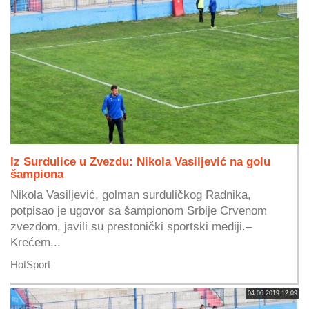
Iz Surdulice u Zvezdu: Nikola Vasiljević na golu
šampiona
Nikola Vasiljević, golman surduličkog Radnika,
potpisao je ugovor sa šampionom Srbije Crvenom
zvezdom, javili su prestonički sportski mediji.–
Krećem...
HotSport
04.06.2019 12:09