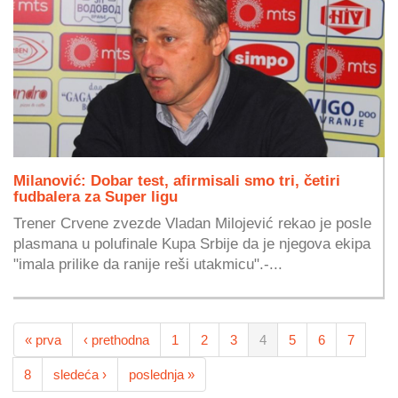
Milanović: Dobar test, afirmisali smo tri, četiri
fudbalera za Super ligu
Trener Crvene zvezde Vladan Milojević rekao je posle
plasmana u polufinale Kupa Srbije da je njegova ekipa
"imala prilike da ranije reši utakmicu".-...
« prva
‹ prethodna
1
2
3
4
5
6
7
8
sledeća ›
poslednja »