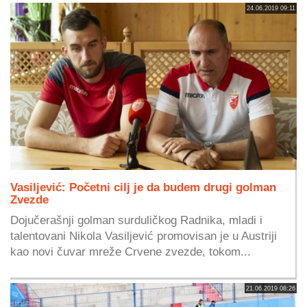
24.06.2019 09:11
Vasiljević: Početni cilj je da budem drugi golman
Zvezde
Dojučerašnji golman surduličkog Radnika, mladi i
talentovani Nikola Vasiljević promovisan je u Austriji
kao novi čuvar mreže Crvene zvezde, tokom...
21.06.2019 08:26