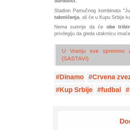
Surdulici.
Stadion Pamučnog kombinata "
takmičenja
, ali će u Kupu Srbije ka
Nema sumnje da će
obe trib
privilegiju da gleda utakmicu imaće 
U Vranju sve spremno 
(SASTAVI)
Dinamo
Crvena zve
Kup Srbije
fudbal
Do