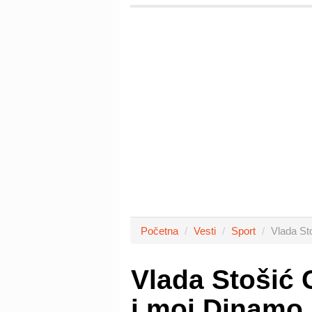
Početna
Vesti
Sport
Vlada St
Vlada Stošić 
i moj Dinamo