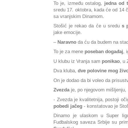
To je, između ostalog,
jedna od 
sredu 17. oktobra, kada će od 14 č
sa vranjskim Dinamom.
Stošić je rekao da će u sredu
s 
jake emocije.
–
Naravno
da ću da budem na stad
To je za mene
poseban događaj
, 
U klubu iz Vranja sam
ponikao
, u
Dva kluba,
dve polovine mog živ
On je dodao da bi voleo da prisustv
Zvezda
je, po njegovom mišljenju,
- Zvezda je kvalitetnija, postoji oč
pobedi jačeg
- konstatovao je Stoš
Dinamo je ulaskom u Super ligu
Fudbalskog saveza Srbije su pri