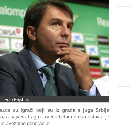
Foto Fejsbuk
zvezde su
igrači koji su iz grada s juga Srbije
na
, a najveći trag u crveno-belom dresu ostavio je
nije Zvezdine generacije.