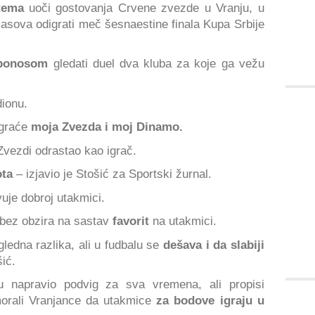
tema
uoči gostovanja Crvene zvezde u Vranju, u
asova odigrati meč šesnaestine finala Kupa Srbije
ponosom
gledati duel dva kluba za koje ga vežu
ionu.
igraće
moja Zvezda i moj Dinamo.
 Zvezdi odrastao kao igrač.
ota
– izjavio je Stošić za Sportski žurnal.
uje dobroj utakmici.
 bez obzira na sastav
favorit
na utakmici.
igledna razlika, ali u fudbalu se
dešava i da slabiji
ić.
 napravio podvig za sva vremena, ali propisi
morali Vranjance da utakmice
za bodove igraju u