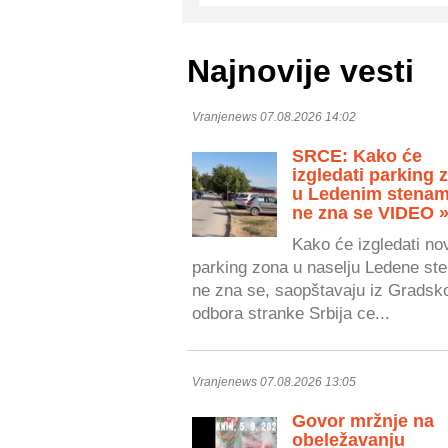
Najnovije vesti
Vranjenews 07.08.2026 14:02
SRCE: Kako će
izgledati parking 
u Ledenim stenam
ne zna se VIDEO 
Kako će izgledati no
parking zona u naselju Ledene ste
ne zna se, saopštavaju iz Gradsk
odbora stranke Srbija ce...
Vranjenews 07.08.2026 13:05
Govor mržnje na
obeležavanju