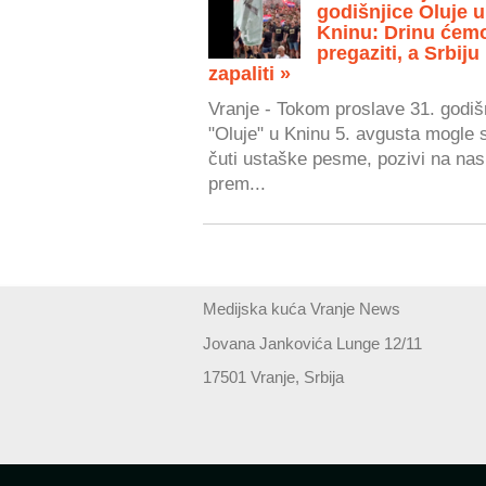
godišnjice Oluje u
Kninu: Drinu ćem
pregaziti, a Srbiju
zapaliti »
Vranje - Tokom proslave 31. godiš
"Oluje" u Kninu 5. avgusta mogle 
čuti ustaške pesme, pozivi na nasi
prem...
Medijska kuća Vranje News
Jovana Jankovića Lunge 12/11
17501 Vranje, Srbija