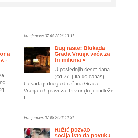
Vranjenews 07.08.2026 13:31
Dug raste: Blokada
zona
Grada Vranja veća za
a -
tri miliona »
»
U poslednjih deset dana
va
(od 27. jula do danas)
ne -
blokada jednog od računa Grada
og
Vranja u Upravi za Trezor (koji podleže
fi...
Vranjenews 07.08.2026 12:51
Ružić pozvao
socijaliste da povuku