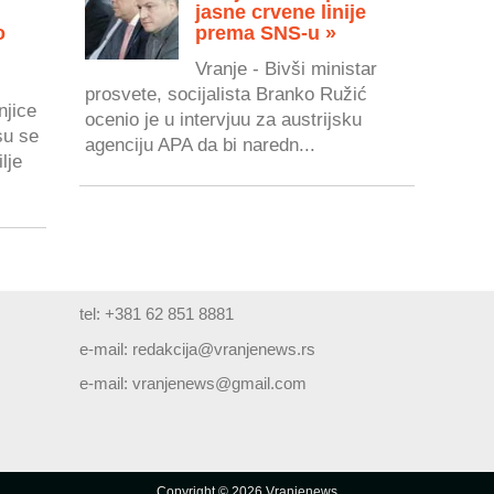
jasne crvene linije
o
prema SNS-u »
Vranje - Bivši ministar
prosvete, socijalista Branko Ružić
njice
ocenio je u intervjuu za austrijsku
su se
agenciju APA da bi naredn...
lje
tel: +381 62 851 8881
e-mail:
redakcija@vranjenews.rs
e-mail:
vranjenews@gmail.com
Copyright © 2026 Vranjenews