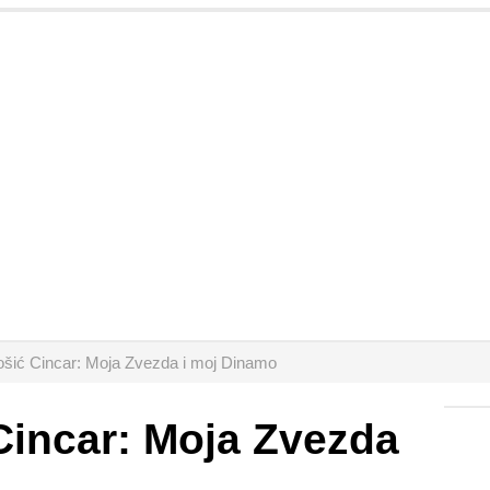
ošić Cincar: Moja Zvezda i moj Dinamo
Cincar: Moja Zvezda