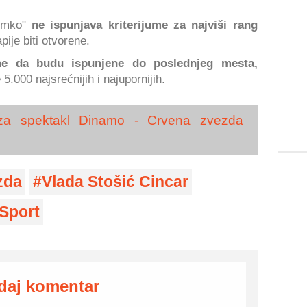
Jumko"
ne ispunjava kriterijume za najviši rang
pije biti otvorene.
ine da budu ispunjene do poslednjeg mesta,
5.000 najsrećnijih i najupornijih.
za spektakl Dinamo - Crvena zvezda
zda
Vlada Stošić Cincar
Sport
daj komentar