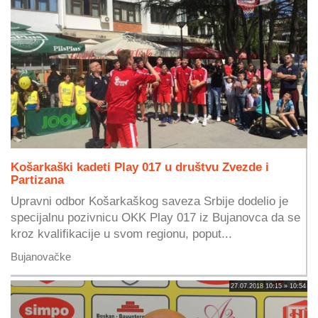
Košarkaški kadeti Play 017 u društvu Zvezde i
Partizana
Upravni odbor Košarkaškog saveza Srbije dodelio je
specijalnu pozivnicu OKK Play 017 iz Bujanovca da se
kroz kvalifikacije u svom regionu, poput...
Bujanovačke
27.07.2018 10:15 » 10:54