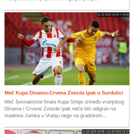
11.10.2018 16:28 » 16:45
Meč Kupa Dinamo-Crvena Zvezda ipak u Surdulici
Meč šesnaestine finala Kupa Srbije između vranjskog
Dinama i Crvene Zvezde ipak neće biti odigran na
stadionu Jumka u Vranju nego na gradskom...
17.09.2018 09:58 » 14.08.2022 23:15