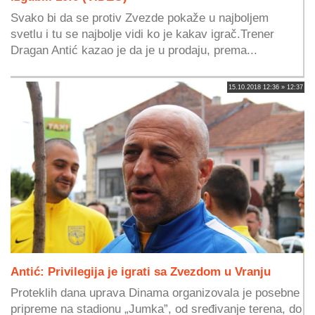
Svako bi da se protiv Zvezde pokaže u najboljem
svetlu i tu se najbolje vidi ko je kakav igrač.Trener
Dragan Antić kazao je da je u prodaju, prema...
15.10.2018 12:36 » 12:37
Antić: Privilegija je igrati sa Zvezdom u Vranju
Proteklih dana uprava Dinama organizovala je posebne
pripreme na stadionu „Jumka”, od sređivanje terena, do