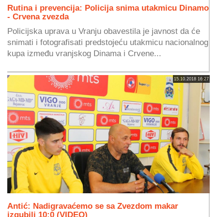
Rutina i prevencija: Policija snima utakmicu Dinamo
- Crvena zvezda
Policijska uprava u Vranju obavestila je javnost da će
snimati i fotografisati predstojeću utakmicu nacionalnog
kupa između vranjskog Dinama i Crvene...
15.10.2018 16:27
Antić: Nadigravaćemo se sa Zvezdom makar
izgubili 10:0 (VIDEO)