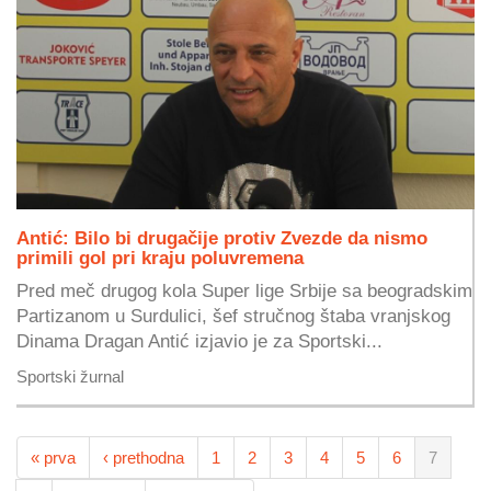
Antić: Bilo bi drugačije protiv Zvezde da nismo
primili gol pri kraju poluvremena
Pred meč drugog kola Super lige Srbije sa beogradskim
Partizanom u Surdulici, šef stručnog štaba vranjskog
Dinama Dragan Antić izjavio je za Sportski...
Sportski žurnal
« prva
‹ prethodna
1
2
3
4
5
6
7