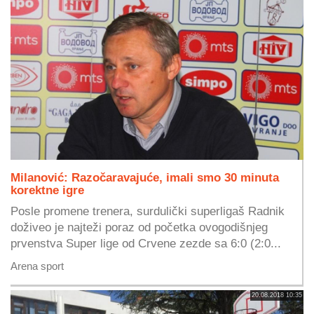
Milanović: Razočaravajuće, imali smo 30 minuta
korektne igre
Posle promene trenera, surdulički superligaš Radnik
doživeo je najteži poraz od početka ovogodišnjeg
prvenstva Super lige od Crvene zezde sa 6:0 (2:0...
Arena sport
20.08.2018 10:35