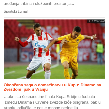
uređenja tribina i službenih prostorija...
Sportski žurnal
13.10.2018 10:06
Okončana saga o domaćinstvu u Kupu: Dinamo sa
Zvezdom ipak u Vranju
Utakmica šesnaestine finala Kupa Srbije u fudbalu
između Dinama i Crvene zvezde biće odigrana ipak u
Vranju, odlučila je posle mnogo peripetija...