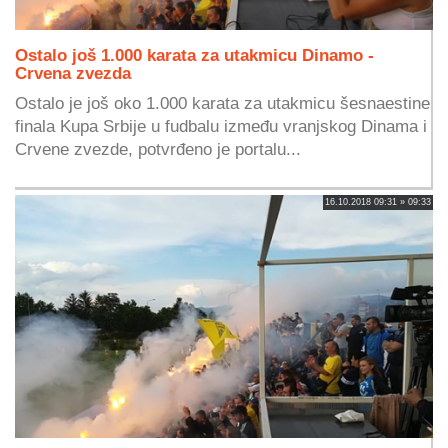
Ostalo još 1.000 karata za utakmicu Dinamo -
Crvena zvezda
Ostalo je još oko 1.000 karata za utakmicu šesnaestine
finala Kupa Srbije u fudbalu između vranjskog Dinama i
Crvene zvezde, potvrđeno je portalu...
16.10.2018 09:31 » 09:33