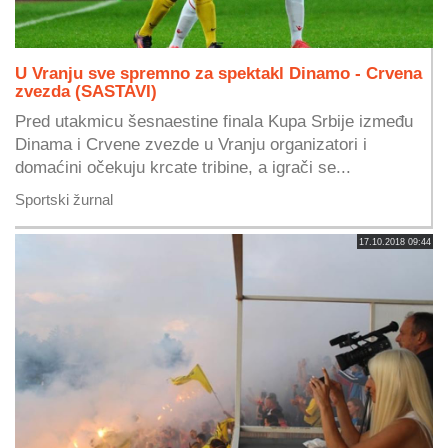
U Vranju sve spremno za spektakl Dinamo - Crvena
zvezda (SASTAVI)
Pred utakmicu šesnaestine finala Kupa Srbije između
Dinama i Crvene zvezde u Vranju organizatori i
domaćini očekuju krcate tribine, a igrači se...
Sportski žurnal
17.10.2018 09:44