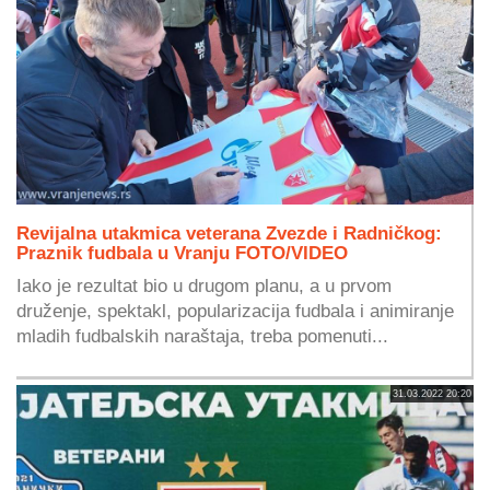
Revijalna utakmica veterana Zvezde i Radničkog:
Praznik fudbala u Vranju FOTO/VIDEO
Iako je rezultat bio u drugom planu, a u prvom
druženje, spektakl, popularizacija fudbala i animiranje
mladih fudbalskih naraštaja, treba pomenuti...
31.03.2022 20:20