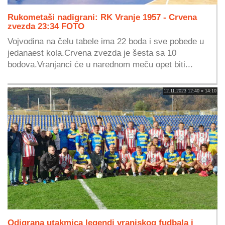
Rukometaši nadigrani: RK Vranje 1957 - Crvena
zvezda 23:34 FOTO
Vojvodina na čelu tabele ima 22 boda i sve pobede u
jedanaest kola.Crvena zvezda je šesta sa 10
bodova.Vranjanci će u narednom meču opet biti...
12.11.2023 12:40 » 14:10
Odigrana utakmica legendi vranjskog fudbala i