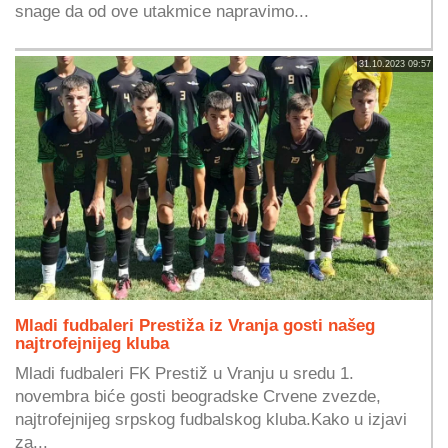
snage da od ove utakmice napravimo...
31.10.2023 09:57
Mladi fudbaleri Prestiža iz Vranja gosti našeg
najtrofejnijeg kluba
Mladi fudbaleri FK Prestiž u Vranju u sredu 1.
novembra biće gosti beogradske Crvene zvezde,
najtrofejnijeg srpskog fudbalskog kluba.Kako u izjavi
za...