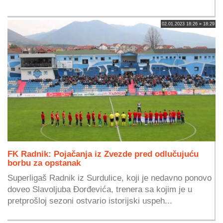
02.01.2023 18:26 » 18:29
FK Radnik: Pojačanja iz Zvezde pred odlučujuću
borbu za opstanak
Superligaš Radnik iz Surdulice, koji je nedavno ponovo
doveo Slavoljuba Đorđevića, trenera sa kojim je u
pretprošloj sezoni ostvario istorijski uspeh...