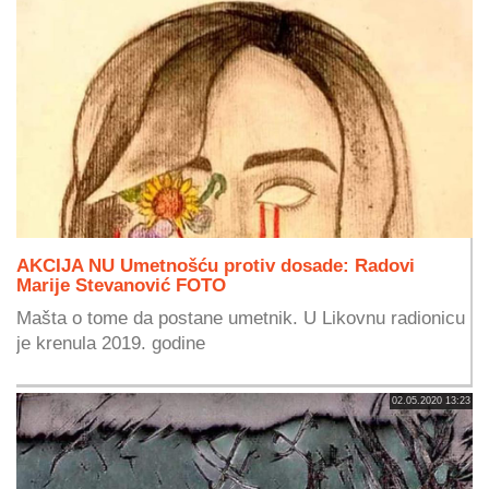
AKCIJA NU Umetnošću protiv dosade: Radovi
Marije Stevanović FOTO
Mašta o tome da postane umetnik. U Likovnu radionicu
je krenula 2019. godine
02.05.2020 13:23