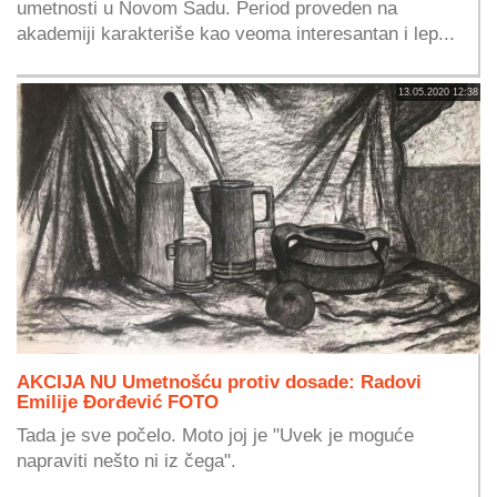
umetnosti u Novom Sadu. Period proveden na
akademiji karakteriše kao veoma interesantan i lep...
13.05.2020 12:38
AKCIJA NU Umetnošću protiv dosade: Radovi
Emilije Đorđević FOTO
Tada je sve počelo. Moto joj je "Uvek je moguće
napraviti nešto ni iz čega".