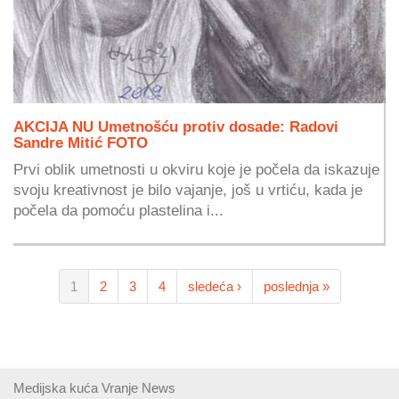
AKCIJA NU Umetnošću protiv dosade: Radovi
Sandre Mitić FOTO
Prvi oblik umetnosti u okviru koje je počela da iskazuje
svoju kreativnost je bilo vajanje, još u vrtiću, kada je
počela da pomoću plastelina i...
1
2
3
4
sledeća ›
poslednja »
Medijska kuća Vranje News