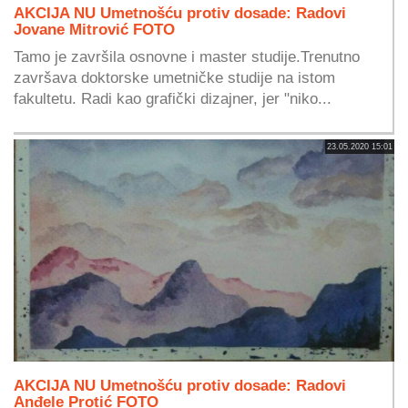
AKCIJA NU Umetnošću protiv dosade: Radovi
Jovane Mitrović FOTO
Tamo je završila osnovne i master studije.Trenutno
završava doktorske umetničke studije na istom
fakultetu. Radi kao grafički dizajner, jer "niko...
23.05.2020 15:01
AKCIJA NU Umetnošću protiv dosade: Radovi
Anđele Protić FOTO