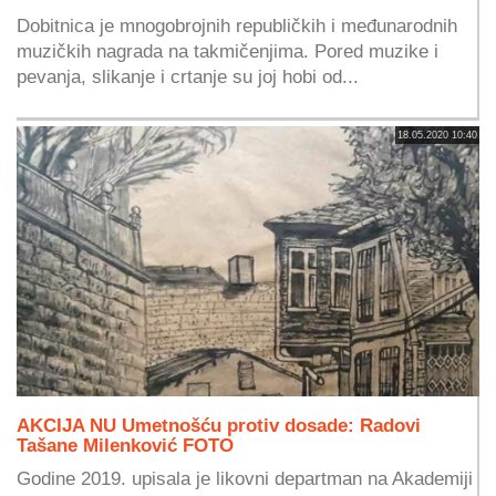
Dobitnica je mnogobrojnih republičkih i međunarodnih
muzičkih nagrada na takmičenjima. Pored muzike i
pevanja, slikanje i crtanje su joj hobi od...
18.05.2020 10:40
AKCIJA NU Umetnošću protiv dosade: Radovi
Tašane Milenković FOTO
Godine 2019. upisala je likovni departman na Akademiji