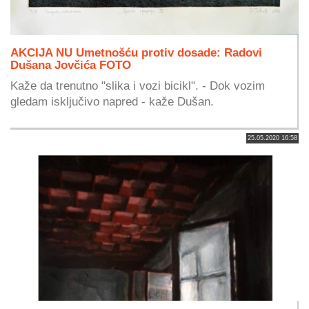
AKCIJA NU Umetnošću protiv dosade: Radovi
Dušana Jovčića FOTO
Kaže da trenutno "slika i vozi bicikl". - Dok vozim
gledam isključivo napred - kaže Dušan.
25.05.2020 16:58