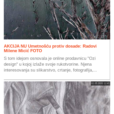
AKCIJA NU Umetnošću protiv dosade: Radovi
Milene Micić FOTO
S tom idejom osnovala je online prodavnicu "Ozi
design" u kojoj izlaže svoje rukotvorine. Njena
interesovanja su slikarstvo, crtanje, fotografija,...
02.05.2020 12:41