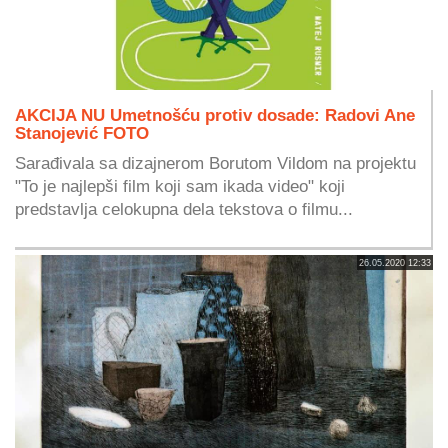
AKCIJA NU Umetnošću protiv dosade: Radovi Ane
Stanojević FOTO
Sarađivala sa dizajnerom Borutom Vildom na projektu
"To je najlepši film koji sam ikada video" koji
predstavlja celokupna dela tekstova o filmu...
26.05.2020 12:33