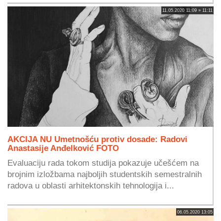
11.05.2020 11:09 » 11:11
AKCIJA NU Umetnošću protiv dosade: Radovi
Anastasije Anđelković FOTO
Evaluaciju rada tokom studija pokazuje učešćem na
brojnim izložbama najboljih studentskih semestralnih
radova u oblasti arhitektonskih tehnologija i...
06.05.2020 13:05