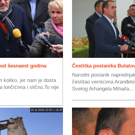
 od šesnaest godina
Čestitka poslanika Bulato
Narodni poslanik naprednjak
 koliko, jer nam je dosta
čestitao vernicima Aranđelo
 lončićima i slično.To nije
Svetog Arhangela Mihaila...
16.11.2018 13:55 » 16:25