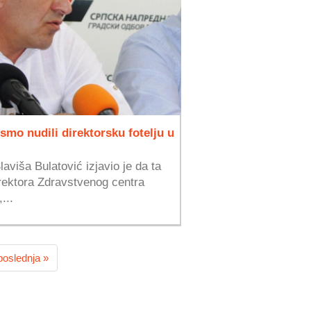
ismo nudili direktorsku fotelju u
aviša Bulatović izjavio je da ta
irektora Zdravstvenog centra
...
poslednja »