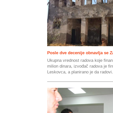
Posle dve decenije obnavlja se 
Ukupna vrednost radova koje finan
milion dinara, izvođač radova je fi
Leskovca, a planirano je da radovi.