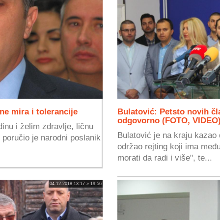
e mira i tolerancije
Bulatović: Petsto novih č
odgovorno (FOTO, VIDEO
u i želim zdravlje, ličnu
Bulatović je na kraju kazao
- poručio je narodni poslanik
održao rejting koji ima me
morati da radi i više", te...
04.12.2018 13:17 » 19:56