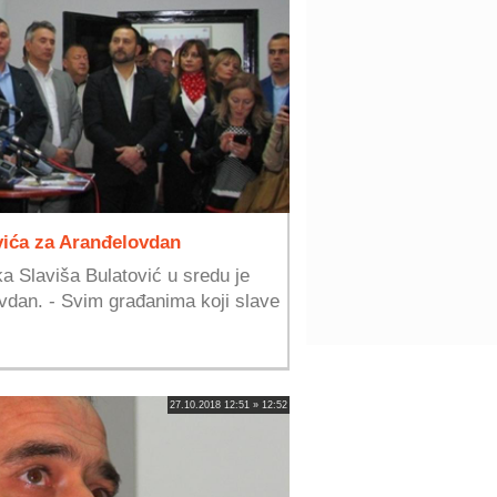
vića za Aranđelovdan
a Slaviša Bulatović u sredu je
vdan. - Svim građanima koji slave
27.10.2018 12:51 » 12:52