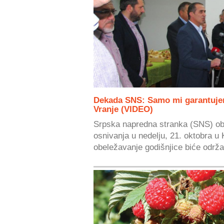
Dekada SNS: Samo mi garantuje
Vranje (VIDEO)
Srpska napredna stranka (SNS) ob
osnivanja u nedelju, 21. oktobra u 
obeležavanje godišnjice biće održa