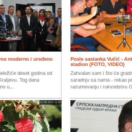
mo moderno i uređeno
Posle sastanka Vučić - An
stadion (FOTO, VIDEO)
eležiće deset godina od
Zahvalan sam i što će grads
Kraljevu. Tog dana
saradnju sa nama - rekao je 
no u...
razumevanju i rukvodstvu G
12.06.2018 11:48