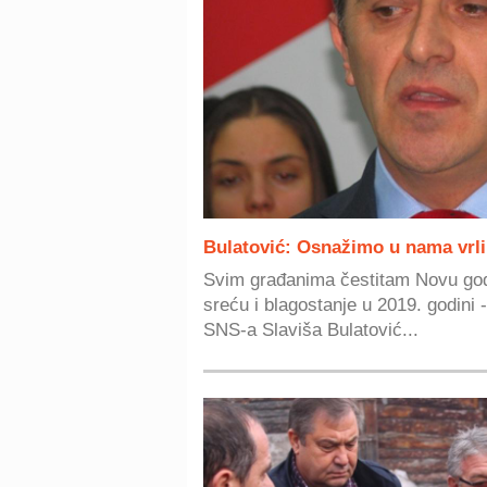
Bulatović: Osnažimo u nama vrlin
Svim građanima čestitam Novu godin
sreću i blagostanje u 2019. godini 
SNS-a Slaviša Bulatović...