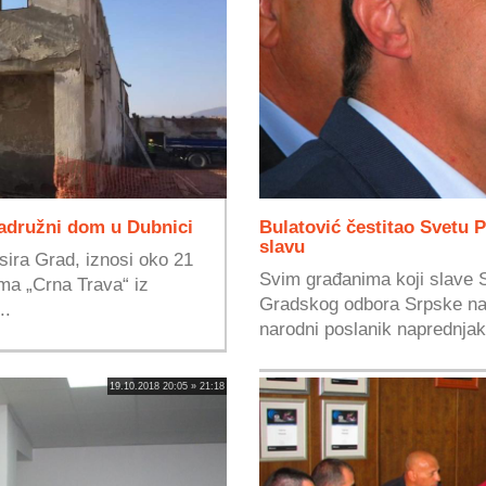
Zadružni dom u Dubnici
Bulatović čestitao Svetu P
slavu
sira Grad, iznosi oko 21
Svim građanima koji slave 
rma „Crna Trava“ iz
Gradskog odbora Srpske na
..
narodni poslanik naprednjak
19.10.2018 20:05 » 21:18