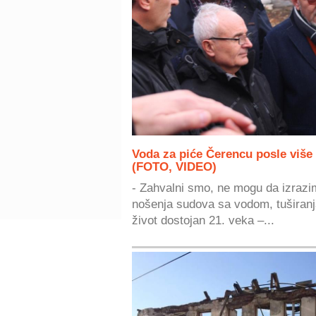
Voda za piće Čerencu posle više
(FOTO, VIDEO)
- Zahvalni smo, ne mogu da izrazim
nošenja sudova sa vodom, tuširanja
život dostojan 21. veka –...