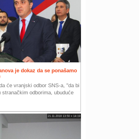
lanova je dokaz da se ponašamo
)
 da će vranjski odbor SNS-a, "da bi
đu stranačkim odborima, ubuduće
21.11.2018 13:50 » 14:19