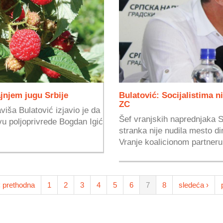
jnjem jugu Srbije
Bulatović: Socijalistima n
ZC
iša Bulatović izjavio je da
Šef vranjskih naprednjaka Sl
vu poljoprivrede Bogdan Igić
stranka nije nudila mesto d
Vranje koalicionom partneru,
‹ prethodna
1
2
3
4
5
6
7
8
sledeća ›