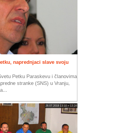
etku, naprednjaci slave svoju
Svetu Petku Paraskevu i članovima
predne stranke (SNS) u Vranju,
a...
28.07.2018 13:10 » 13:28