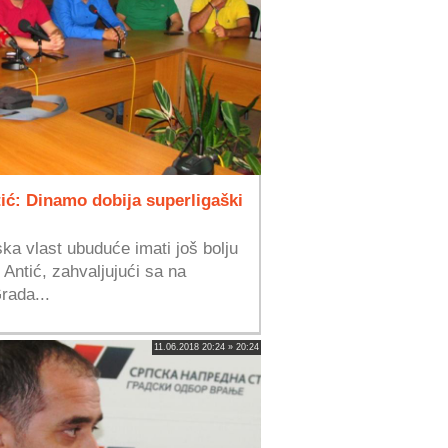
tić: Dinamo dobija superligaški
ka vlast ubuduće imati još bolju
Antić, zahvaljujući sa na
rada...
11.06.2018 20:24 » 20:24