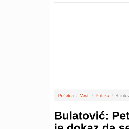
Početna
Vesti
Politika
Bulato
Bulatović: Pe
je dokaz da 