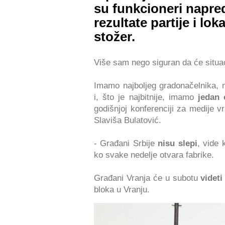
su funkcioneri napre
rezultate partije i lok
stožer.
Više sam nego siguran da će situac
Imamo najboljeg gradonačelnika, na
i, što je najbitnije, imamo
jedan 
godišnjoj konferenciji za medije 
Slaviša Bulatović.
- Građani Srbije
nisu slepi
, vide 
ko svake nedelje otvara fabrike.
Građani Vranja će u subotu
videt
bloka u Vranju.