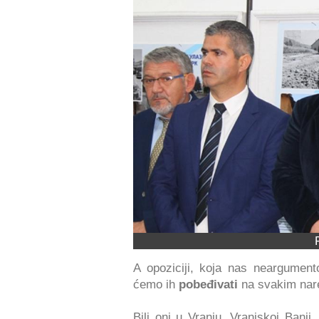
A opoziciji, koja nas neargume
ćemo ih
pobeđivati
na svakim nar
Bili oni u Vranju, Vranjskoj Banji