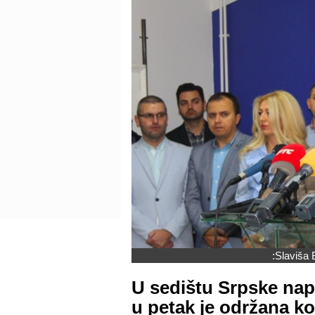
:Slaviša
U sedištu Srpske nap
u petak je održana ko