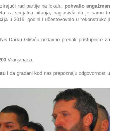
zirajući rad partije na lokalu,
pohvalio angažman
ta za socjalna pitanja, naglasivši da je samo to
cija
u 2018. godini i učestovovalo u rekonstrukciji
NS Darku Glišiću nedavno predali pristupnice za
 200
Vranjanaca.
utu
i da građani kod nas prepoznaju odgovornost u