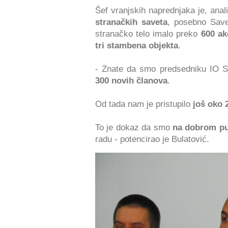
Šef vranjskih naprednjaka je, anali
stranačkih saveta
, posebno Save
stranačko telo imalo preko
600 ak
tri stambena objekta
.
- Znate da smo predsedniku IO S
300 novih članova
.
Od tada nam je pristupilo
još oko
To je dokaz da smo
na dobrom p
radu - potencirao je Bulatović.