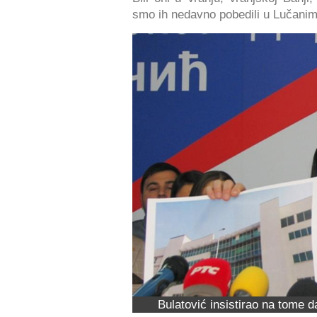
smo ih nedavno pobedili u Lučanima
Bulatović insistirao na tome 