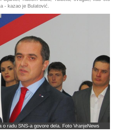
 - kazao je Bulatović.
da o radu SNS-a govore dela. Foto VranjeNews