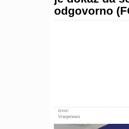
odgovorno (F
Izvor:
Vranjenews