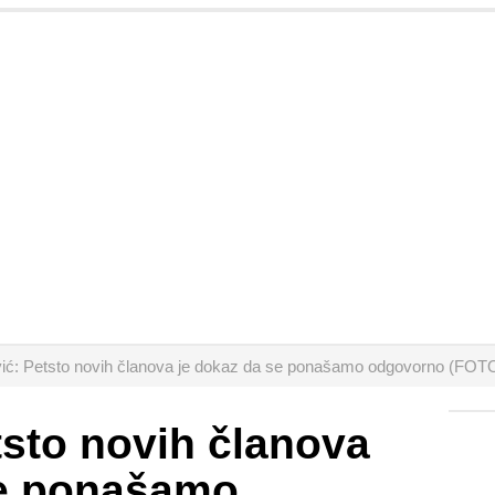
vić: Petsto novih članova je dokaz da se ponašamo odgovorno (FO
tsto novih članova
se ponašamo