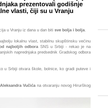
dnjaka prezentovali godišnje
alne vlasti, čiji su u Vranju
ija u Vranju iz dana u dan biti
sve bolja i bolja
.
jbolju lokalnu vlast, stabilnu skupštinsku većinu
od najboljih odbora
SNS u Srbiji - rekao je na
vranjskih naprednjaka predsednik Gradskog odbora
ko u Srbiji otvara škole, bolnice, ko gradi puteve i
i Aleksandra Vučića
na otvaranju novog Hirurškog