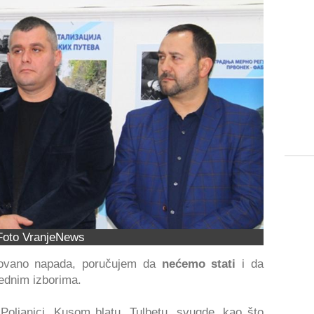
Foto VranjeNews
ntovano napada, poručujem da
nećemo stati
i da
ednim izborima.
, Poljanici, Kusom blatu, Tulbetu, svugde, kao što