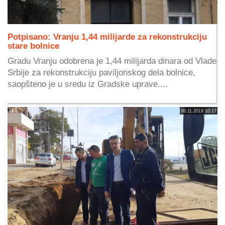
Potpisano: Vranju 1,44 milijarde za rekonstrukciju
stare bolnice
Gradu Vranju odobrena je 1,44 milijarda dinara od Vlade
Srbije za rekonstrukciju paviljonskog dela bolnice,
saopšteno je u sredu iz Gradske uprave....
06.11.2019 10:17