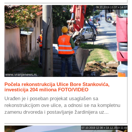
09.10.2019 13:37 » 14:07
Počela rekonstrukcija Ulice Bore Stankovića,
investicija 204 miliona FOTO/VIDEO
Urađen je i poseban projekat usaglašen sa
rekonstrukcijom ove ulice, a odnosi se na kompletnu
zamenu drvoreda i postavljanje žardinijera uz...
07.10.2019 12:36 » 14.12.2019 11:49