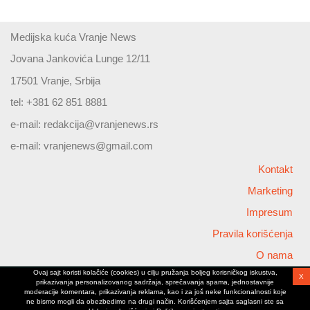
Medijska kuća Vranje News
Jovana Jankovića Lunge 12/11
17501 Vranje, Srbija
tel: +381 62 851 8881
e-mail:
redakcija@vranjenews.rs
e-mail:
vranjenews@gmail.com
Kontakt
Marketing
Impresum
Pravila korišćenja
O nama
Ovaj sajt koristi kolačiće (cookies) u cilju pružanja boljeg korisničkog iskustva,
X
Copyright © 2026 Vranjenews
prikazivanja personalizovanog sadržaja, sprečavanja spama, jednostavnije
All rights reserved
moderacije komentara, prikazivanja reklama, kao i za još neke funkcionalnosti koje
ne bismo mogli da obezbedimo na drugi način. Korišćenjem sajta saglasni ste sa
www.vranjenews.rs