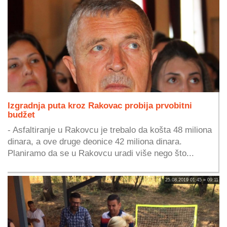
Izgradnja puta kroz Rakovac probija prvobitni
budžet
- Asfaltiranje u Rakovcu je trebalo da košta 48 miliona
dinara, a ove druge deonice 42 miliona dinara.
Planiramo da se u Rakovcu uradi više nego što...
25.08.2019 01:45 » 09:11