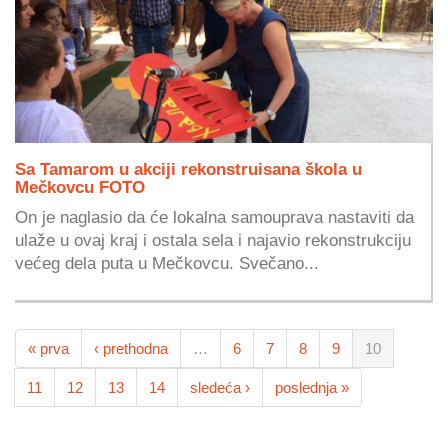
Sa Tamarom u akciji rekonstruisana škola u
Mečkovcu FOTO
On je naglasio da će lokalna samouprava nastaviti da
ulaže u ovaj kraj i ostala sela i najavio rekonstrukciju
većeg dela puta u Mečkovcu. Svečano...
« prva
‹ prethodna
…
6
7
8
9
10
11
12
13
14
sledeća ›
poslednja »