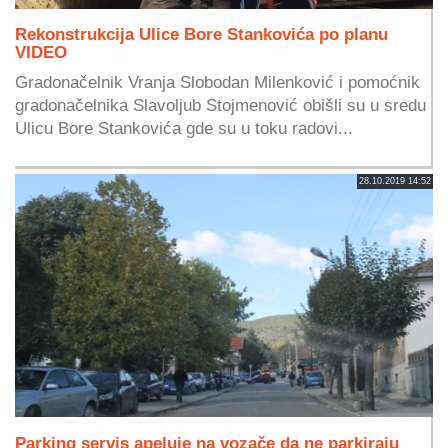
Rekonstrukcija Ulice Bore Stankovića po planu
VIDEO
Gradonačelnik Vranja Slobodan Milenković i pomoćnik
gradonačelnika Slavoljub Stojmenović obišli su u sredu
Ulicu Bore Stankovića gde su u toku radovi...
28.10.2019 14:52
Parking servis apeluje na vozače da ne parkiraju