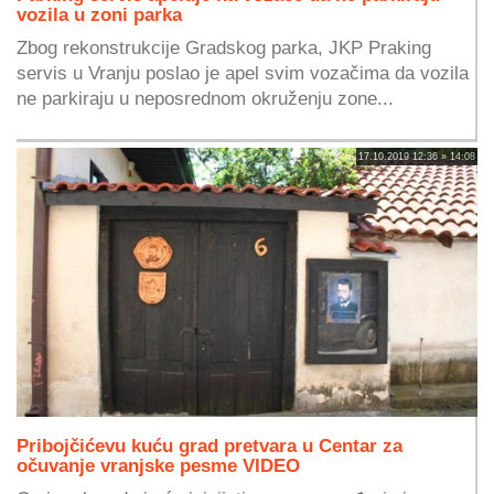
vozila u zoni parka
Zbog rekonstrukcije Gradskog parka, JKP Praking
servis u Vranju poslao je apel svim vozačima da vozila
ne parkiraju u neposrednom okruženju zone...
17.10.2019 12:36 » 14:08
Pribojčićevu kuću grad pretvara u Centar za
očuvanje vranjske pesme VIDEO