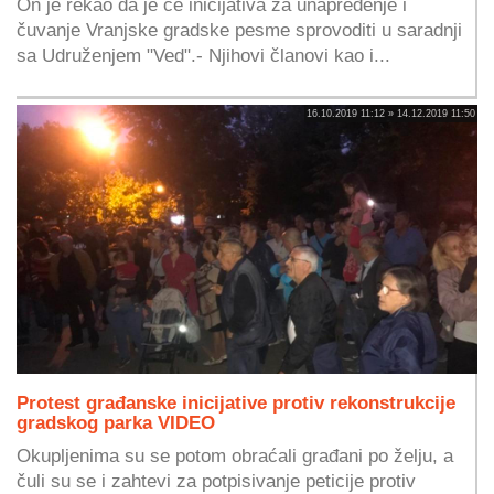
On je rekao da je će inicijativa za unapređenje i
čuvanje Vranjske gradske pesme sprovoditi u saradnji
sa Udruženjem "Ved".- Njihovi članovi kao i...
16.10.2019 11:12 » 14.12.2019 11:50
Protest građanske inicijative protiv rekonstrukcije
gradskog parka VIDEO
Okupljenima su se potom obraćali građani po želju, a
čuli su se i zahtevi za potpisivanje peticije protiv