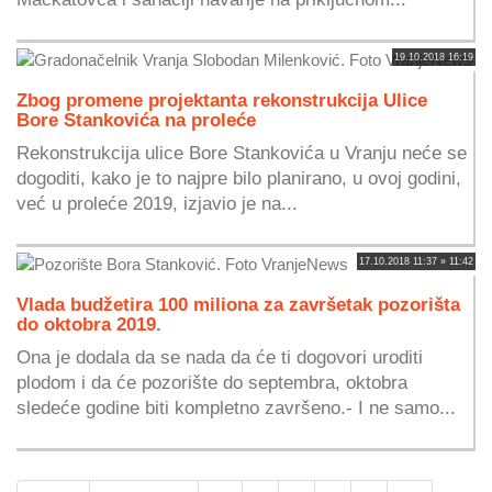
19.10.2018 16:19
Zbog promene projektanta rekonstrukcija Ulice
Bore Stankovića na proleće
Rekonstrukcija ulice Bore Stankovića u Vranju neće se
dogoditi, kako je to najpre bilo planirano, u ovoj godini,
već u proleće 2019, izjavio je na...
17.10.2018 11:37 » 11:42
Vlada budžetira 100 miliona za završetak pozorišta
do oktobra 2019.
Ona je dodala da se nada da će ti dogovori uroditi
plodom i da će pozorište do septembra, oktobra
sledeće godine biti kompletno završeno.- I ne samo...