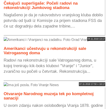
Čekajući superligaše: Počeli radovi na
rekonstrukciji Jumkovog stadiona
Naglašeno je da je rukovodstvo vranjskog kluba dobilo
potvrdu od ljudi iz Komisije za prijem stadiona FSS da
će uz dogradnju dela zapadne tribine,...
08.11.2018 13:17
Amerikanci učestvuju u rekonstrukciji sale
Vatrogasnog doma
Radovi na rekonstrukciji sale Vatrogasnog doma, u
kojoj treniraju kik-boks klubovi "Vranje" i "Junior",
zvanično su počeli u četvrtak. Rekonstrukcija...
07.11.2018 17:50 » 18:17
Otvaranje Narodnog muzeja tek po kompletnoj
sanaciji
U ovom zdanju nakon oslobođenja Vranja 1878. godine