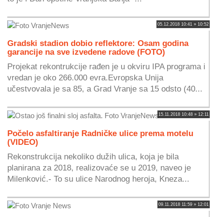
05.12.2018 10:41 » 10:52
Gradski stadion dobio reflektore: Osam godina
garancije na sve izvedene radove (FOTO)
Projekat rekontrukcije rađen je u okviru IPA programa i
vredan je oko 266.000 evra.Evropska Unija
učestvovala je sa 85, a Grad Vranje sa 15 odsto (40...
15.11.2018 10:48 » 12:11
Počelo asfaltiranje Radničke ulice prema motelu
(VIDEO)
Rekonstrukcija nekoliko dužih ulica, koja je bila
planirana za 2018, realizovaće se u 2019, naveo je
Milenković.- To su ulice Narodnog heroja, Kneza...
09.11.2018 11:59 » 12:01