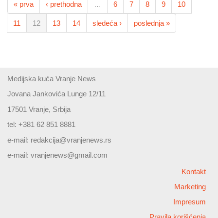
« prva
‹ prethodna
…
6
7
8
9
10
11
12
13
14
sledeća ›
poslednja »
Medijska kuća Vranje News
Jovana Jankovića Lunge 12/11
17501 Vranje, Srbija
tel: +381 62 851 8881
e-mail:
redakcija@vranjenews.rs
e-mail:
vranjenews@gmail.com
Kontakt
Marketing
Impresum
Pravila korišćenja