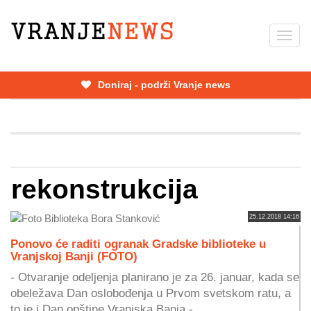
Skip
to
Toggl
main
navig
content
Doniraj - podrži Vranje news
rekonstrukcija
25.12.2018 14:16
Ponovo će raditi ogranak Gradske biblioteke u
Vranjskoj Banji (FOTO)
- Otvaranje odeljenja planirano je za 26. januar, kada se
obeležava Dan oslobođenja u Prvom svetskom ratu, a
to je i Dan opštine Vranjska Banja -...