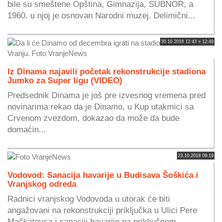
bile su smeštene Opština, Gimnazija, SUBNOR, a
1960. u njoj je osnovan Narodni muzej. Delimični...
30.10.2018 12:43 » 12:49
Iz Dinama najavili početak rekonstrukcije stadiona
Jumko za Super ligu (VIDEO)
Predsednik Dinama je još pre izvesnog vremena pred
novinarima rekao da je Dinamo, u Kup utakmici sa
Crvenom zvezdom, dokazao da može da bude
domaćin...
23.10.2018 09:19
Vodovod: Sanacija havarije u Budisava Šoškića i
Vranjskog odreda
Radnici vranjskog Vodovoda u utorak će biti
angažovani na rekonstrukciji priključka u Ulici Pere
Mačkatovca i sanaciji havarije na priključnom...