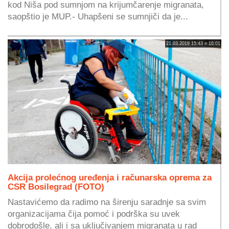
kod Niša pod sumnjom na krijumčarenje migranata,
saopštio je MUP.- Uhapšeni se sumnjiči da je...
21.03.2019 15:43 » 16:01
Akcija prolećnog uređenja i računarska oprema za
CSR Bosilegrad (FOTO)
Nastavićemo da radimo na širenju saradnje sa svim
organizacijama čija pomoć i podrška su uvek
dobrodošle, ali i sa uključivanjem migranata u rad