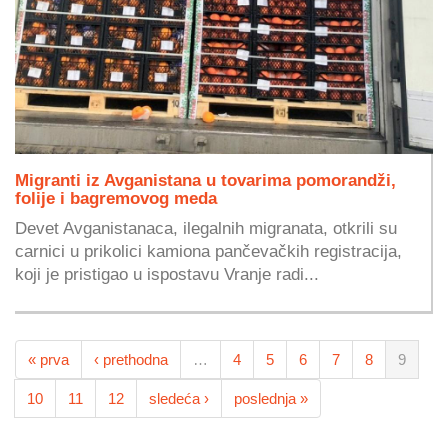
Migranti iz Avganistana u tovarima pomorandži,
folije i bagremovog meda
Devet Avganistanaca, ilegalnih migranata, otkrili su
carnici u prikolici kamiona pančevačkih registracija,
koji je pristigao u ispostavu Vranje radi...
« prva
‹ prethodna
…
4
5
6
7
8
9
10
11
12
sledeća ›
poslednja »