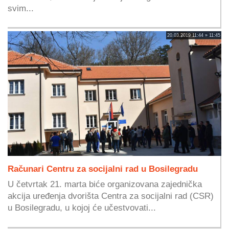
svim...
20.03.2019 11:44 » 11:45
Računari Centru za socijalni rad u Bosilegradu
U četvrtak 21. marta biće organizovana zajednička
akcija uređenja dvorišta Centra za socijalni rad (CSR)
u Bosilegradu, u kojoj će učestvovati...