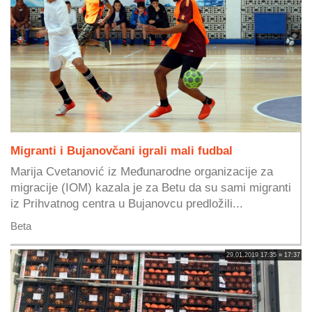
Migranti i Bujanovčani igrali mali fudbal
Marija Cvetanović iz Međunarodne organizacije za
migracije (IOM) kazala je za Betu da su sami migranti
iz Prihvatnog centra u Bujanovcu predložili...
Beta
29.01.2019 17:35 » 17:37