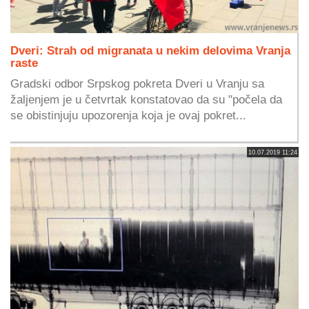
Dveri: Strah od migranata u nekim delovima Vranja
raste
Gradski odbor Srpskog pokreta Dveri u Vranju sa
žaljenjem je u četvrtak konstatovao da su "počela da
se obistinjuju upozorenja koja je ovaj pokret...
10.07.2019 11:24