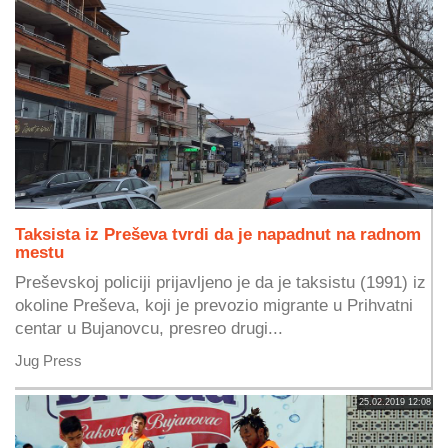
Taksista iz Preševa tvrdi da je napadnut na radnom
mestu
Preševskoj policiji prijavljeno je da je taksistu (1991) iz
okoline Preševa, koji je prevozio migrante u Prihvatni
centar u Bujanovcu, presreo drugi...
Jug Press
25.02.2019 12:08