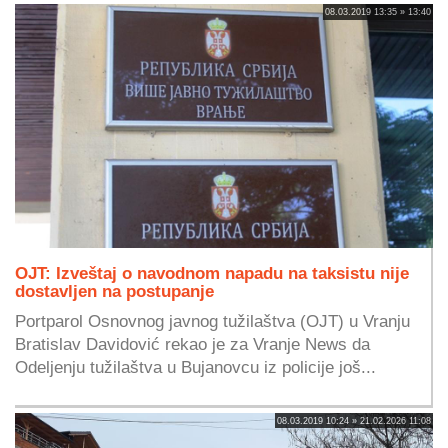
08.03.2019 13:35 » 13:40
OJT: Izveštaj o navodnom napadu na taksistu nije
dostavljen na postupanje
Portparol Osnovnog javnog tužilaštva (OJT) u Vranju
Bratislav Davidović rekao je za Vranje News da
Odeljenju tužilaštva u Bujanovcu iz policije još...
08.03.2019 10:24 » 21.02.2026 11:08