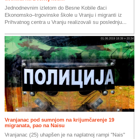
Jednodnevnim izletom do Besne Kobile đaci
Ekonomsko–trgovinske škole u Vranju i migranti iz
Prihvatnog centra u Vranju realizovali su poslednju...
01.06.2019 18:39 » 20:34
Vranjanac pod sumnjom na krijumčarenje 19
migranata, pao na Naisu
Vranjanac (25) uhapšen je na naplatnoj rampi "Nais"