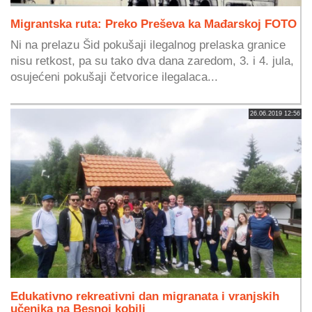
Migrantska ruta: Preko Preševa ka Mađarskoj FOTO
Ni na prelazu Šid pokušaji ilegalnog prelaska granice
nisu retkost, pa su tako dva dana zaredom, 3. i 4. jula,
osujećeni pokušaji četvorice ilegalaca...
26.06.2019 12:56
Edukativno rekreativni dan migranata i vranjskih
učenika na Besnoj kobili