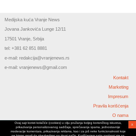
Medijska kuća Vranje News
Jovana Jankovića Lunge 12/11
17501 Vranje, Srbija
tel: +381 62 851 8881
e-mail:
redakcija@vranjenews.rs
e-mail:
vranjenews@gmail.com
Kontakt
Marketing
Impresum
Pravila korišćenja
O nama
Ovaj sajt koristi kolačiće (cookies) u cilju pružanja boljeg korisničkog iskustva,
X
Copyright © 2026 Vranjenews
prikazivanja personalizovanog sadržaja, sprečavanja spama, jednostavnije
All rights reserved
moderacije komentara, prikazivanja reklama, kao i za još neke funkcionalnosti koje
ne bismo mogli da obezbedimo na drugi način. Korišćenjem sajta saglasni ste sa