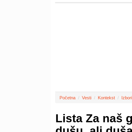
Početna
Vesti
Kontekst
Izbori
Lista Za naš 
dušu, ali duš