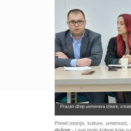
Prazan džep usmerava izbore, smatraj
Pored istorije, kulture, umetnost
dušom
- i sve moje kolege koje su 