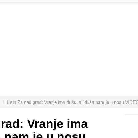
Lista Za naš grad: Vranje ima dušu, ali duša nam je u nosu VIDE
grad: Vranje ima
a nam je u nosu