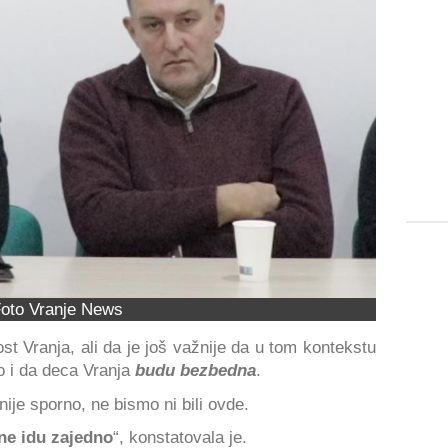
oto Vranje News
t Vranja, ali da je još važnije da u tom kontekstu
 i da deca Vranja
budu bezbedna
.
nije sporno, ne bismo ni bili ovde.
ne idu zajedno
“, konstatovala je.