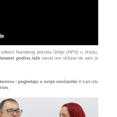
 odbora Narodnog pokreta Srbije (NPS) u Vranju,
danaest godina laže
narod ove države da nam je
davnicu
i
pogledaju u svoje novčanike
ili kad odu
rivo
.