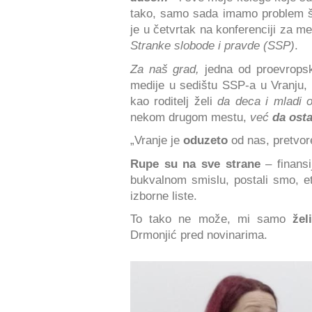
tako, samo sada imamo problem š
je u četvrtak na konferenciji za 
Stranke slobode i pravde (SSP)
.
Za naš grad,
jedna od proevropski
medije u sedištu SSP-a u Vranju, 
kao roditelj želi
da deca i mladi
nekom drugom mestu,
već
da ost
„Vranje je
oduzeto
od nas, pretvor
Rupe su na sve strane
– finansi
bukvalnom smislu, postali smo, et
izborne liste.
To tako ne može, mi samo
že
Drmonjić pred novinarima.