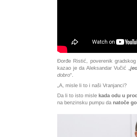
Đorđe Ristić, poverenik gradskog
kazao je da Aleksandar Vučić „
je
dobro
“.
„A, misle li to i naši Vranjanci?
Da li to isto misle
kada odu u pro
na benzinsku pumpu da
natoče go