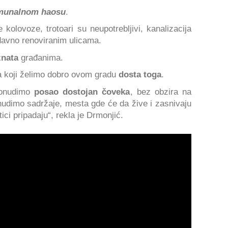
munalnom haosu
.
kolovoze, trotoari su neupotrebljivi, kanalizacija
edavno renoviranim ulicama.
znata
građanima.
 koji želimo dobro ovom gradu
dosta toga
.
onudimo
posao dostojan čoveka
, bez obzira na
nudimo sadržaje, mesta gde će da žive i zasnivaju
tici pripadaju“, rekla je Drmonjić.