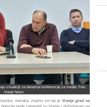
u u koaliciji: sa današnje konferencije za medije. Foto
Vranje News
i, muzike, meraka, znamo svi da je
Vranje
grad sa
dolazile ovde zapamtili su Vranje i doživljavaju ga