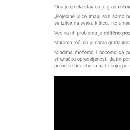
Ona je iznela stav da je grad
u ko
„Pojedine ulice imaju sve samo ne 
se izliva na svaku kišicu, i to u n
Većina tih problema je
odlično po
Moramo reći da je nama građanima
Mladima možemo i hoćemo da p
stranačku opredeljenost, da im po
porodice bez obzira na to kojoj poli