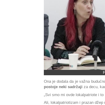
F
Ona je dodala da je važna budućnos
postoje neki sadržaji
za decu, kao
„Svi smo mi ovde lokalpatriote i to 
Ali, lokalpatriotizam i prazan džep