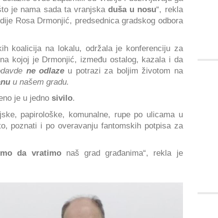
to je nama sada ta vranjska
duša u nosu
“, rekla
medije Rosa Drmonjić, predsednica gradskog odbora
h koalicija na lokalu, održala je konferenciju za
na kojoj je Drmonjić, između ostalog, kazala i da
 odavde
ne odlaze
u potrazi za boljim životom na
anu
u našem gradu.
eno je u jedno
sivilo
.
jske, papirološke, komunalne, rupe po ulicama u
o, poznati i po overavanju fantomskih potpisa za
limo da vratimo
naš grad građanima“, rekla je