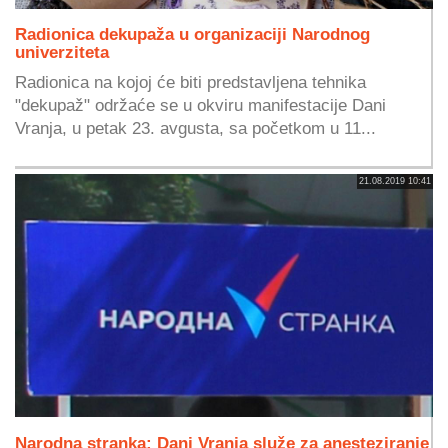
Radionica dekupaža u organizaciji Narodnog
univerziteta
Radionica na kojoj će biti predstavljena tehnika
"dekupaž" održaće se u okviru manifestacije Dani
Vranja, u petak 23. avgusta, sa početkom u 11...
21.08.2019 10:41
Narodna stranka: Dani Vranja služe za anesteziranje