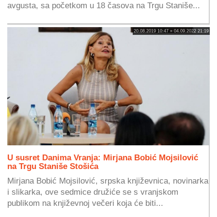
avgusta, sa početkom u 18 časova na Trgu Staniše...
20.08.2019 10:47 » 04.09.2022 21:19
U susret Danima Vranja: Mirjana Bobić Mojsilović
na Trgu Staniše Stošića
Mirjana Bobić Mojsilović, srpska književnica, novinarka
i slikarka, ove sedmice družiće se s vranjskom
publikom na književnoj večeri koja će biti...