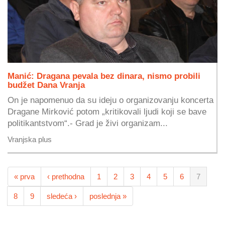
Manić: Dragana pevala bez dinara, nismo probili
budžet Dana Vranja
On je napomenuo da su ideju o organizovanju koncerta
Dragane Mirković potom „kritikovali ljudi koji se bave
politikantstvom“.- Grad je živi organizam...
Vranjska plus
« prva
‹ prethodna
1
2
3
4
5
6
7
8
9
sledeća ›
poslednja »