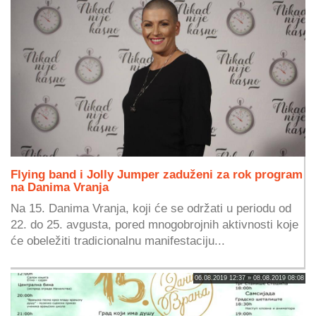
Flying band i Jolly Jumper zaduženi za rok program
na Danima Vranja
Na 15. Danima Vranja, koji će se održati u periodu od
22. do 25. avgusta, pored mnogobrojnih aktivnosti koje
će obeležiti tradicionalnu manifestaciju...
06.08.2019 12:37 » 08.08.2019 08:08