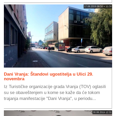
17.08.2019 09:59 » 10:58
Dani Vranja: Štandovi ugostitelja u Ulici 29.
novembra
Iz Turističke organizacije grada Vranja (TOV) oglasili
su se obaveštenjem u kome se kaže da će tokom
trajanja manifestacije "Dani Vranja", u periodu...
08.08.2019 12:31