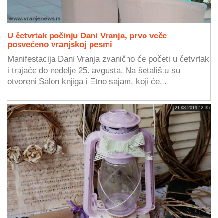
U četvrtak počinju Dani Vranja, prvo veče
posvećeno vranjskoj pesmi
Manifestacija Dani Vranja zvanično će početi u četvrtak
i trajaće do nedelje 25. avgusta. Na šetalištu su
otvoreni Salon knjiga i Etno sajam, koji će...
21.08.2019 12:35