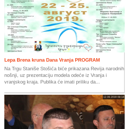
Lepa Brena kruna Dana Vranja PROGRAM
Na Trgu Staniše Stošića biće prikazana Revija narodnih
nošnji, uz prezentaciju modela odeće iz Vranja i
vranjskog kraja. Publika će imati priliku da...
12.09.2018 09:18