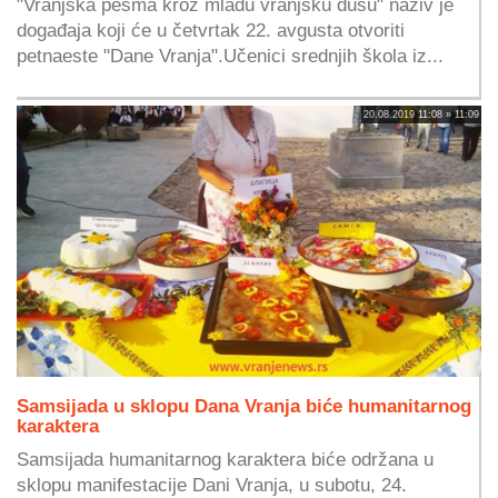
"Vranjska pesma kroz mladu vranjsku dušu" naziv je
događaja koji će u četvrtak 22. avgusta otvoriti
petnaeste "Dane Vranja".Učenici srednjih škola iz...
20.08.2019 11:08 » 11:09
Samsijada u sklopu Dana Vranja biće humanitarnog
karaktera
Samsijada humanitarnog karaktera biće održana u
sklopu manifestacije Dani Vranja, u subotu, 24.