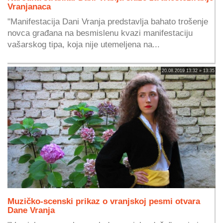
Vranjanaca
"Manifestacija Dani Vranja predstavlja bahato trošenje
novca građana na besmislenu kvazi manifestaciju
vašarskog tipa, koja nije utemeljena na...
20.08.2019 13:32 » 13:35
Muzičko-scenski prikaz o vranjskoj pesmi otvara
Dane Vranja