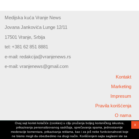
Medijska kuća Vranje News
Jovana Jankovića Lunge 12/11
17501 Vranje, Srbija
tel: +381 62 851 8881
e-mail:
redakcija@vranjenews.rs
e-mail:
vranjenews@gmail.com
Kontakt
Marketing
Impresum
Pravila korišćenja
O nama
Ovaj sajt koristi kolačiće (cookies) u cilju pružanja boljeg korisničkog iskustva,
X
Copyright © 2026 Vranjenews
prikazivanja personalizovanog sadržaja, sprečavanja spama, jednostavnije
All rights reserved
moderacije komentara, prikazivanja reklama, kao i za još neke funkcionalnosti koje
ne bismo mogli da obezbedimo na drugi način. Korišćenjem sajta saglasni ste sa
www.vranjenews.rs