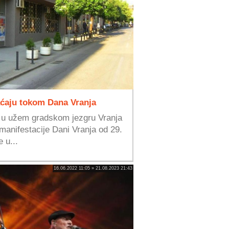
aćaju tokom Dana Vranja
 u užem gradskom jezgru Vranja
anifestacije Dani Vranja od 29.
 u...
16.06.2022 11:05 » 21.08.2023 21:43