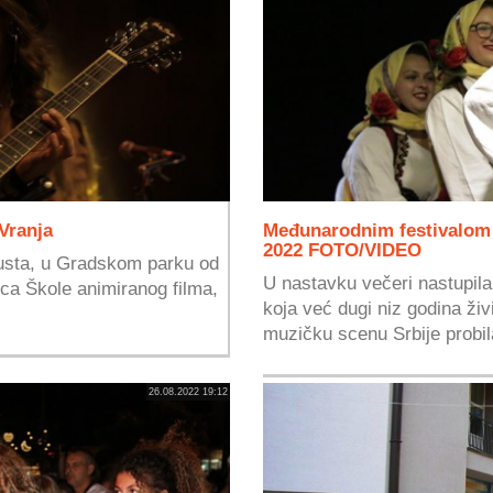
Vranja
Međunarodnim festivalom f
2022 FOTO/VIDEO
gusta, u Gradskom parku od
U nastavku večeri nastupila
ica Škole animiranog filma,
koja već dugi niz godina živ
muzičku scenu Srbije probil
26.08.2022 19:12