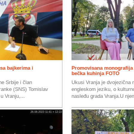
sa bajkerima i
Promovisana monografija 
bečka kuhinja FOTO
ne Srbije i član
Ukusi Vranja je dvojezična 
ranke (SNS) Tomislav
engleskom jeziku, o kulturn
 Vranju,...
nasleđu grada Vranja.U njeno
26.08.2023 11:41 » 12:22