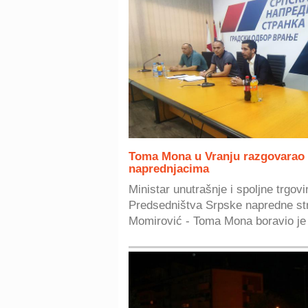
Toma Mona u Vranju razgovarao 
naprednjacima
Ministar unutrašnje i spoljne trgovi
Predsedništva Srpske napredne st
Momirović - Toma Mona boravio je u