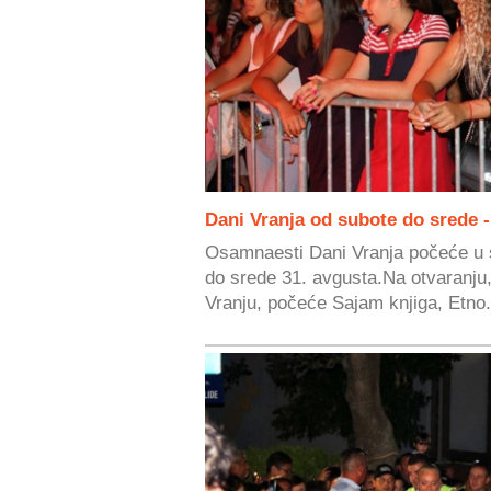
Dani Vranja od subote do srede 
Osamnaesti Dani Vranja počeće u su
do srede 31. avgusta.Na otvaranj
Vranju, počeće Sajam knjiga, Etno.