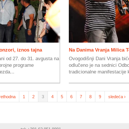
onzori, iznos tajna
Na Danima Vranja Milica To
ni od 27. do 31. avgusta na
Ovogodišnji Dani Vranja bić
obrojne programe
odlučeno je na sednici Odbo
ezda...
tradicionalne manifestacije k
rethodna
1
2
3
4
5
6
7
8
9
sledeća ›