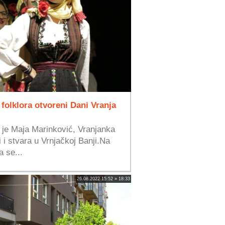
olklora otvoreni Dani Vranja
 je Maja Marinković, Vranjanka
i i stvara u Vrnjačkoj Banji.Na
a se...
26.08.2022 15:52 » 18:33