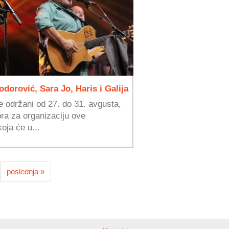
dorović, Sara Jo, Haris i Galija
e održani od 27. do 31. avgusta,
ra za organizaciju ove
oja će u...
poslednja »