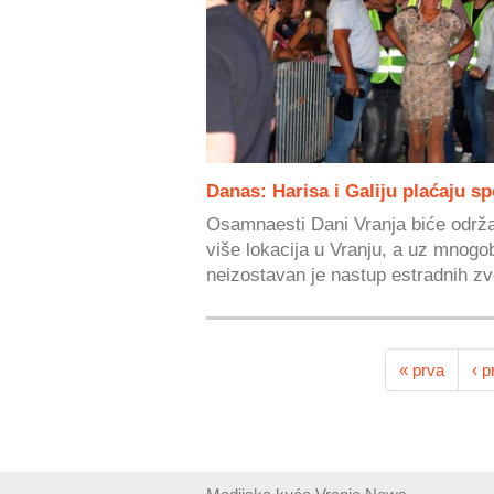
Danas: Harisa i Galiju plaćaju sp
Osamnaesti Dani Vranja biće održa
više lokacija u Vranju, a uz mnog
neizostavan je nastup estradnih zv
« prva
‹ p