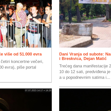
e više od 51.000 evra
Dani Vranja od subote: Na
i Breskvica, Dejan Matić
četiri koncertne večeri,
Trećeg dana manifestacije 
0 evra), piše portal
10 do 12 sati, predviđena je
a u popodnevnim satima i...
07.07.2023 14:17 » 14:28