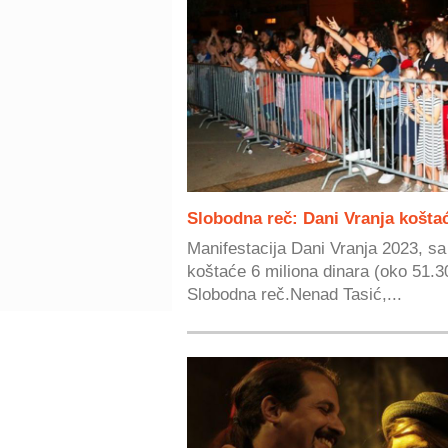
Slobodna reč: Dani Vranja koštać
Manifestacija Dani Vranja 2023, sa 
koštaće 6 miliona dinara (oko 51.30
Slobodna reč.Nenad Tasić,...