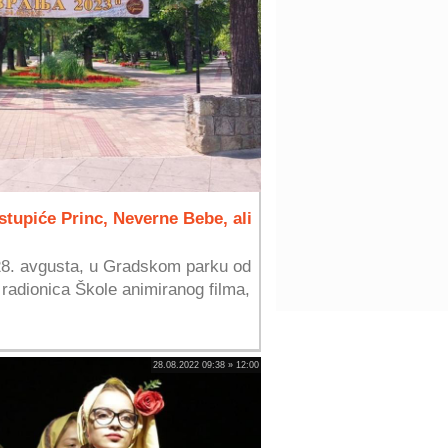
stupiće Princ, Neverne Bebe, ali
28. avgusta, u Gradskom parku od
 radionica Škole animiranog filma,
28.08.2022 09:38 » 12:00