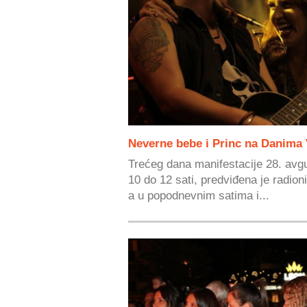
Neverne bebe i Princ na Danima 
Trećeg dana manifestacije 28. av
10 do 12 sati, predviđena je radion
a u popodnevnim satima i...