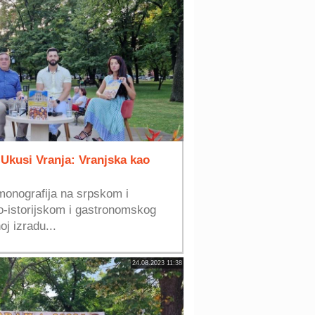
Ukusi Vranja: Vranjska kao
monografija na srpskom i
o-istorijskom i gastronomskog
j izradu...
24.08.2023 11:38