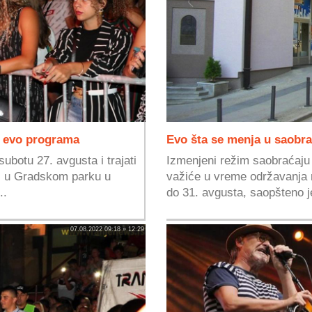
- evo programa
Evo šta se menja u saobr
botu 27. avgusta i trajati
Izmenjeni režim saobraćaju
u, u Gradskom parku u
važiće u vreme održavanja m
..
do 31. avgusta, saopšteno je
07.08.2022 09:18 » 12:29