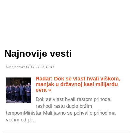
Najnovije vesti
Vranjenews 08.08.2026 13:11
Radar: Dok se vlast hvali viškom,
manjak u državnoj kasi milijardu
evra »
Dok se vlast hvali rastom prihoda,
rashodi rastu duplo bržim
tempomMinistar Mali javno se pohvalio prihodima
većim od pl...