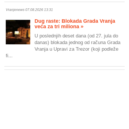
Vranjenews 07.08.2026 13:31
Dug raste: Blokada Grada Vranja
veća za tri miliona »
U poslednjih deset dana (od 27. jula do
danas) blokada jednog od računa Grada
Vranja u Upravi za Trezor (koji podleže
fi...