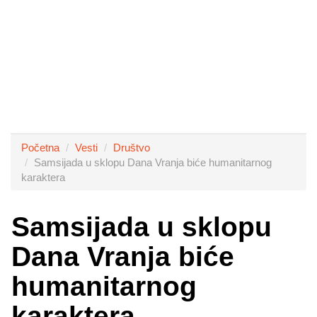
Početna
Vesti
Društvo
Samsijada u sklopu Dana Vranja biće humanitarnog
karaktera
Samsijada u sklopu
Dana Vranja biće
humanitarnog
karaktera