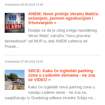
Vranjenews 08.08.2026 12:40
ANEM: Nove pretnje Veranu Matiću
vešanjem, javnom egzekucijom i
žrtvovanjem »
Dodaje se da je zbog svega navedenog
Veran Matić zatražio "novu procenu
bezbednosti" od MUP-a, dok ANEM zahteva od
Poseb...
Vranjenews 07.08.2026 14:02
SRCE: Kako će izgledati parking
zona u Ledenim stenama - ne zna
se VIDEO »
Kako će izgledati nova parking zona u
naselju Ledene stene - ne zna se,
saopštavaju iz Gradskog odbora stranke Srbija ce...