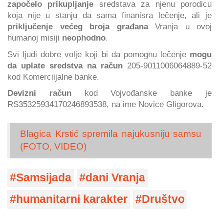
započelo prikupljanje
sredstava za njenu porodicu
koja nije u stanju da sama finanisra lečenje, ali je
priključenje većeg broja građana
Vranja u ovoj
humanoj misiji
neophodno
.
Svi ljudi dobre volje koji bi da pomognu lečenje
mogu
da uplate sredstva na račun
205-9011006064889-52
kod Komerciijalne banke.
Devizni račun
kod Vojvođanske banke je
RS35325934170246893538, na ime Novice Gligorova.
Blagica Krstić spremila najukusniju samsu
(FOTO, VIDEO)
Samsijada
dani Vranja
humanitarni karakter
Društvo