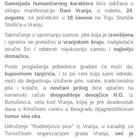
Samsijada humanitarnog karaktera
biće održana u
sklopu manifestacije
Dani Vranja
, u subotu,
24.
avgusta
, sa početkom u
18 časova
na Trgu Staniše
Stošića u Vranju.
Takmičenje u spremanju samse, pite koja je
izmišljena
i sprema se pretežno
u vranjskom kraju
, nadgledaće
stručni žiri i odabrati najukusniju samsu i
najbolju
domaćicu
.
Posle proglašenja pobednice građani će moći da,
kupovinom tanjirića
, i to po ceni koju sami odrede,
moći da degustiraju izložene pite, salate, tradicionalna
jela i kolače, a
novčani prilog
biće uplaćen na
namenski račun
dvogodišnje devojčice H.G.
iz
Bunuševca, sela kod Vranja, kojoj je pre dvadesetak
dana u Kliničkom centru u Beogradu dijagnostifikovan
tumor oba oka
.
Udruženje "Roditeljstvo plus" iz Vranja, u saradnji sa
Turističkom organizacijom grada Vranja,
već je