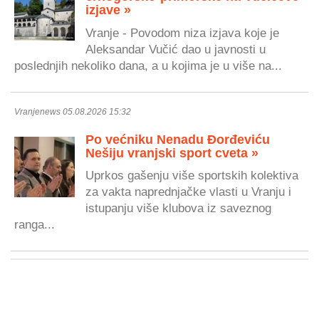
izjave »
Vranje - Povodom niza izjava koje je
Aleksandar Vučić dao u javnosti u
poslednjih nekoliko dana, a u kojima je u više na...
Vranjenews 05.08.2026 15:32
Po većniku Nenadu Đorđeviću
Nešiju vranjski sport cveta »
Uprkos gašenju više sportskih kolektiva
za vakta naprednjačke vlasti u Vranju i
istupanju više klubova iz saveznog
ranga...