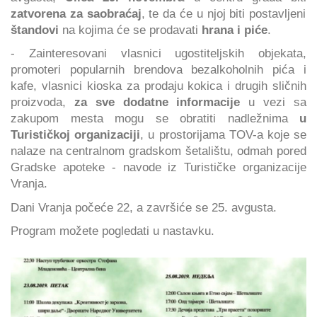
zatvorena za saobraćaj
, te da će u njoj biti postavljeni
štandovi
na kojima će se prodavati
hrana i piće
.
- Zainteresovani vlasnici ugostiteljskih objekata,
promoteri popularnih brendova bezalkoholnih pića i
kafe, vlasnici kioska za prodaju kokica i drugih sličnih
proizvoda,
za sve dodatne informacije
u vezi sa
zakupom mesta mogu se obratiti nadležnima
u
Turističkoj organizaciji
, u prostorijama TOV-a koje se
nalaze na centralnom gradskom šetalištu, odmah pored
Gradske apoteke - navode iz Turističke organizacije
Vranja.
Dani Vranja počeće 22, a završiće se 25. avgusta.
Program možete pogledati u nastavku.