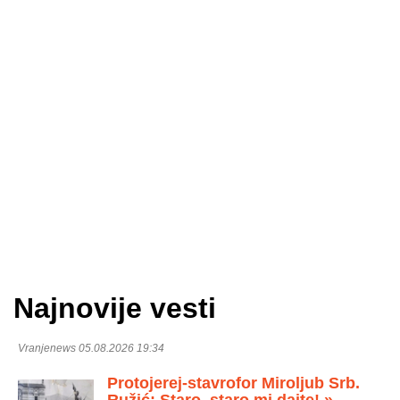
Najnovije vesti
Vranjenews 05.08.2026 19:34
Protojerej-stavrofor Miroljub Srb.