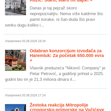
Ružić: Staro, staro mi dajte! »
Danas je taj pejzaž skoro
neprepoznatljiv. Nema više kaldrme što
pamti korake, ni šan-duda što pravi
senku dugu koliko i...
Vranjenews 05.08.2026 18:34
Odabran konzorcijum izvođača za
Haremluk: Za početak 650.000 evra
»
Vlasnik preduzeća "Niković Company" je
Petar Petrović, a godišnji prihod u 2025.
godini bio im je 21,3 miliona dinara il...
Vranjenews 05.08.2026 17:14
Žestoka reakcija Mitropolije
crnogorsko-primorske na Vučićeve