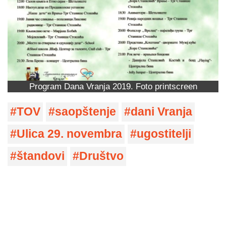
Program Dana Vranja 2019. Foto printscreen
TOV
saopštenje
dani Vranja
Ulica 29. novembra
ugostitelji
štandovi
Društvo