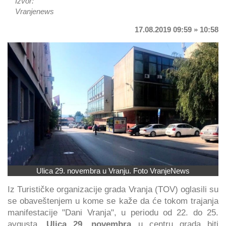
Izvor:
Vranjenews
17.08.2019 09:59 » 10:58
Ulica 29. novembra u Vranju. Foto VranjeNews
Iz Turističke organizacije grada Vranja (TOV) oglasili su
se obaveštenjem u kome se kaže da će tokom trajanja
manifestacije "Dani Vranja", u periodu od 22. do 25.
avgusta,
Ulica 29. novembra
u centru grada biti