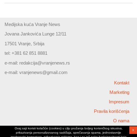
Medijska kuća Vranje News
Jovana Jankovića Lunge 12/11
17501 Vranje, Srbija
tel: +381 62 851 8881
e-mail:
redakcija@vranjenews.rs
e-mail:
vranjenews@gmail.com
Kontakt
Marketing
Impresum
Pravila korišćenja
O nama
Ovaj sajt koristi kolačiće (cookies) u cilju pružanja boljeg korisničkog iskustva,
X
Copyright © 2026 Vranjenews
prikazivanja personalizovanog sadržaja, sprečavanja spama, jednostavnije
All rights reserved
moderacije komentara, prikazivanja reklama, kao i za još neke funkcionalnosti koje