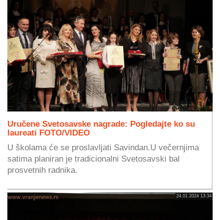
Uručene Svetosavske nagrade: Pogledajte ko su
laureati FOTO/VIDEO
U školama će se proslavljati Savindan.U večernjima
satima planiran je tradicionalni Svetosavski bal
prosvetnih radnika.
24.01.2024 13:34