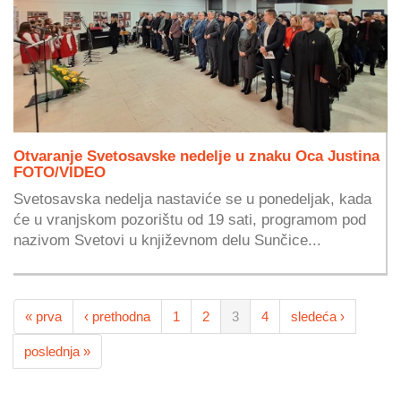
Otvaranje Svetosavske nedelje u znaku Oca Justina
FOTO/VIDEO
Svetosavska nedelja nastaviće se u ponedeljak, kada
će u vranjskom pozorištu od 19 sati, programom pod
nazivom Svetovi u književnom delu Sunčice...
« prva
‹ prethodna
1
2
3
4
sledeća ›
poslednja »