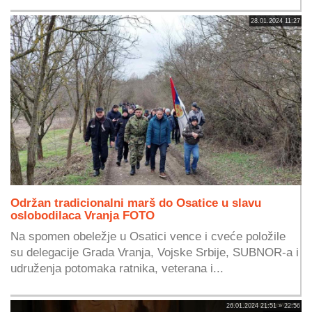
28.01.2024 11:27
Održan tradicionalni marš do Osatice u slavu
oslobodilaca Vranja FOTO
Na spomen obeležje u Osatici vence i cveće položile
su delegacije Grada Vranja, Vojske Srbije, SUBNOR-a i
udruženja potomaka ratnika, veterana i...
26.01.2024 21:51 » 22:56