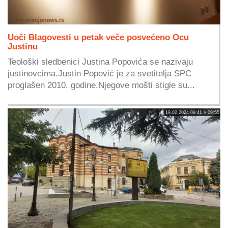
Uoči Blagovesti u petak veče posvećeno Ocu
Justinu
Teološki sledbenici Justina Popovića se nazivaju
justinovcima.Justin Popović je za svetitelja SPC
proglašen 2010. godine.Njegove mošti stigle su...
19.02.2024 09:41 » 09:55