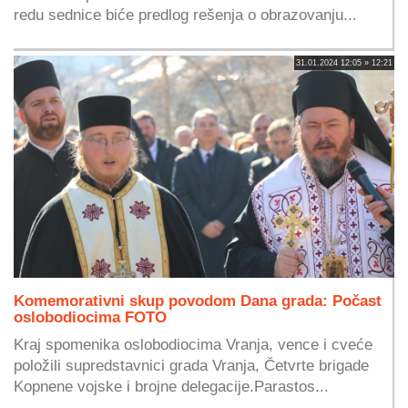
redu sednice biće predlog rešenja o obrazovanju...
31.01.2024 12:05 » 12:21
Komemorativni skup povodom Dana grada: Počast
oslobodiocima FOTO
Kraj spomenika oslobodiocima Vranja, vence i cveće
položili supredstavnici grada Vranja, Četvrte brigade
Kopnene vojske i brojne delegacije.Parastos...