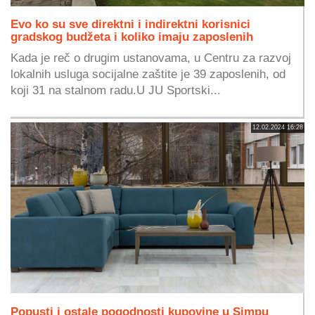
Evo ko su sve direktni i indirektni korisnici
gradskog budžeta i koliko imaju zaposlenih
Kada je reč o drugim ustanovama, u Centru za razvoj
lokalnih usluga socijalne zaštite je 39 zaposlenih, od
koji 31 na stalnom radu.U JU Sportski...
12.02.2024 16:28
Popusti i ostale pogodnosti kupovine u Simpu