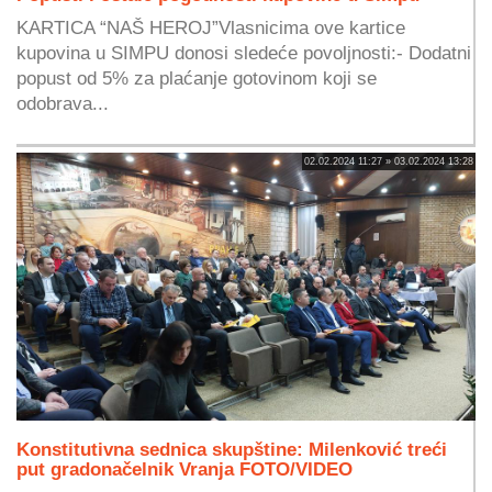
KARTICA “NAŠ HEROJ”Vlasnicima ove kartice
kupovina u SIMPU donosi sledeće povoljnosti:- Dodatni
popust od 5% za plaćanje gotovinom koji se
odobrava...
02.02.2024 11:27 » 03.02.2024 13:28
Konstitutivna sednica skupštine: Milenković treći
put gradonačelnik Vranja FOTO/VIDEO