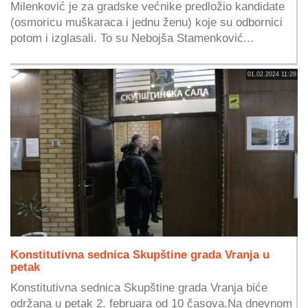
Milenković je za gradske većnike predložio kandidate
(osmoricu muškaraca i jednu ženu) koje su odbornici
potom i izglasali. To su Nebojša Stamenković...
01.02.2024 11:28
Konstitutivna sednica Skupštine grada Vranja u
petak
Konstitutivna sednica Skupštine grada Vranja biće
održana u petak 2. februara od 10 časova.Na dnevnom