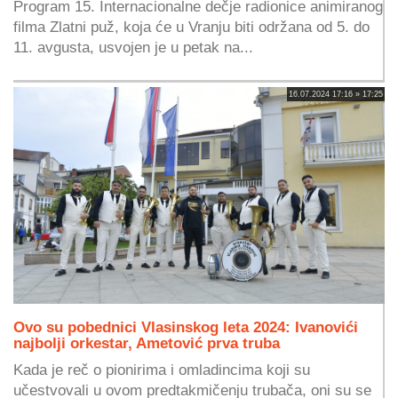
Program 15. Internacionalne dečje radionice animiranog
filma Zlatni puž, koja će u Vranju biti održana od 5. do
11. avgusta, usvojen je u petak na...
16.07.2024 17:16 » 17:25
Ovo su pobednici Vlasinskog leta 2024: Ivanovići
najbolji orkestar, Ametović prva truba
Kada je reč o pionirima i omladincima koji su
učestvovali u ovom predtakmičenju trubača, oni su se