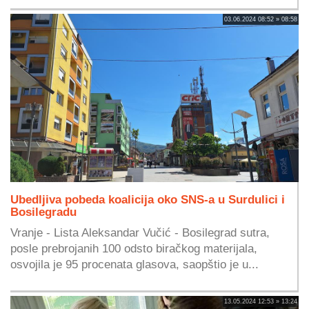
03.06.2024 08:52 » 08:58
Ubedljiva pobeda koalicija oko SNS-a u Surdulici i
Bosilegradu
Vranje - Lista Aleksandar Vučić - Bosilegrad sutra,
posle prebrojanih 100 odsto biračkog materijala,
osvojila je 95 procenata glasova, saopštio je u...
13.05.2024 12:53 » 13:24