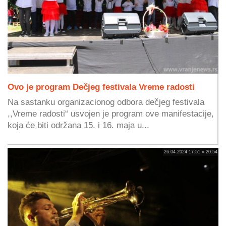
Ovo je program Dečjeg festivala Vreme radosti
Na sastanku organizacionog odbora dečjeg festivala
,,Vreme radosti“ usvojen je program ove manifestacije,
koja će biti održana 15. i 16. maja u...
26.04.2024 17:51 » 20:54