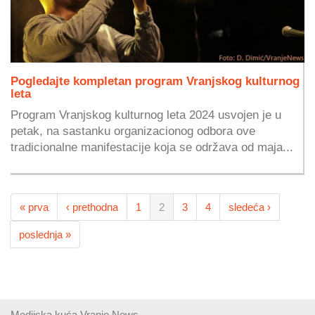
Pogledajte kompletan program Vranjskog kulturnog
leta
Program Vranjskog kulturnog leta 2024 usvojen je u
petak, na sastanku organizacionog odbora ove
tradicionalne manifestacije koja se održava od maja...
« prva
‹ prethodna
1
2
3
4
sledeća ›
poslednja »
Medijska kuća Vranje News