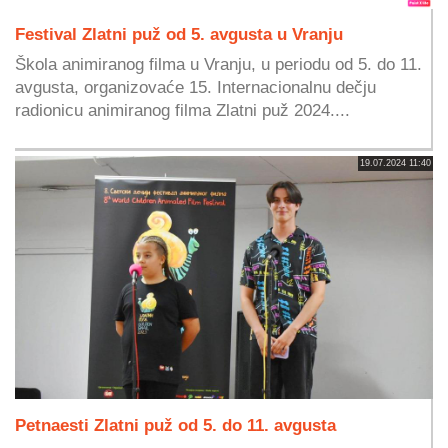
Festival Zlatni puž od 5. avgusta u Vranju
Škola animiranog filma u Vranju, u periodu od 5. do 11.
avgusta, organizovaće 15. Internacionalnu dečju
radionicu animiranog filma Zlatni puž 2024....
19.07.2024 11:40
Petnaesti Zlatni puž od 5. do 11. avgusta