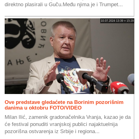
direktno plasirali u Guču.Među njima je i Trumpet...
10.07.2024 13:39 » 15:29
Ove predstave gledaćete na Borinim pozorišnim
danima u oktobru FOTO/VIDEO
Milan Ilić, zamenik gradonačelnika Vranja, kazao je da
će festival ponuditi vranjskoj publici najaktuelnija
pozorišna ostvarenja iz Srbije i regiona...