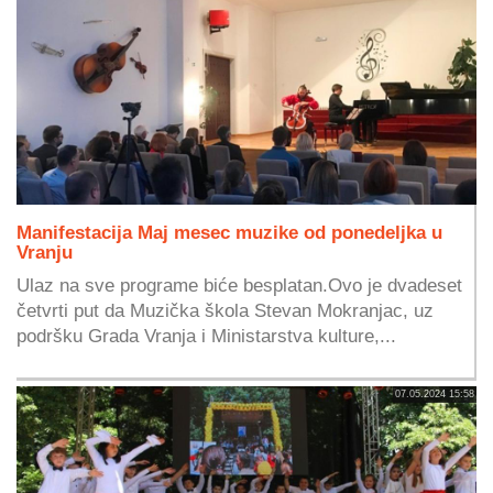
Manifestacija Maj mesec muzike od ponedeljka u
Vranju
Ulaz na sve programe biće besplatan.Ovo je dvadeset
četvrti put da Muzička škola Stevan Mokranjac, uz
podršku Grada Vranja i Ministarstva kulture,...
07.05.2024 15:58