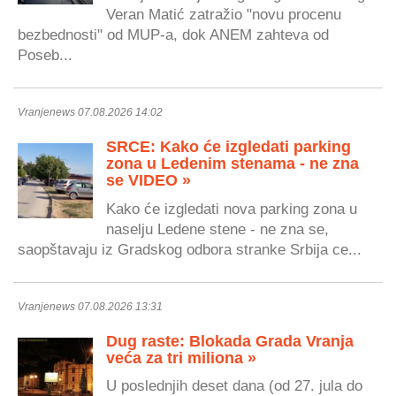
Veran Matić zatražio "novu procenu
bezbednosti" od MUP-a, dok ANEM zahteva od
Poseb...
Vranjenews 07.08.2026 14:02
SRCE: Kako će izgledati parking
zona u Ledenim stenama - ne zna
se VIDEO »
Kako će izgledati nova parking zona u
naselju Ledene stene - ne zna se,
saopštavaju iz Gradskog odbora stranke Srbija ce...
Vranjenews 07.08.2026 13:31
Dug raste: Blokada Grada Vranja
veća za tri miliona »
U poslednjih deset dana (od 27. jula do