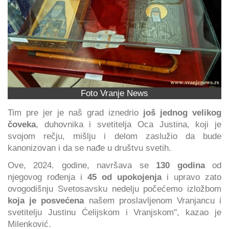
Foto Vranje News
Tim pre jer je naš grad iznedrio
još jednog velikog
čoveka
, duhovnika i svetitelja Oca Justina, koji je
svojom rečju, mišlju i delom zaslužio da bude
kanonizovan i da se nađe u društvu svetih.
Ove, 2024. godine, navršava se
130 godina
od
njegovog rođenja i
45 od upokojenja
i upravo zato
ovogodišnju Svetosavsku nedelju počećemo izložbom
koja je posvećena
našem proslavljenom Vranjancu i
svetitelju Justinu Ćelijskom i Vranjskom", kazao je
Milenković.