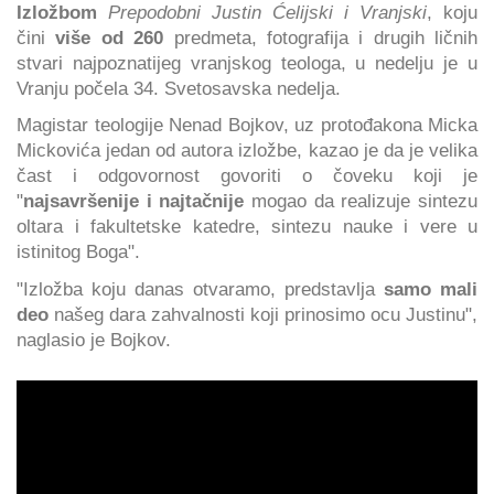
Izložbom
Prepodobni Justin Ćelijski i Vranjski
, koju
čini
više od 260
predmeta, fotografija i drugih ličnih
stvari najpoznatijeg vranjskog teologa, u nedelju je u
Vranju počela 34. Svetosavska nedelja.
Magistar teologije Nenad Bojkov, uz protođakona Micka
Mickovića jedan od autora izložbe, kazao je da je velika
čast i odgovornost govoriti o čoveku koji je
"
najsavršenije i najtačnije
mogao da realizuje sintezu
oltara i fakultetske katedre, sintezu nauke i vere u
istinitog Boga".
"Izložba koju danas otvaramo, predstavlja
samo mali
deo
našeg dara zahvalnosti koji prinosimo ocu Justinu",
naglasio je Bojkov.