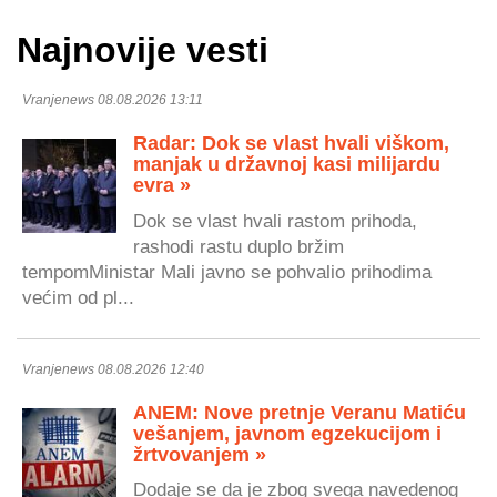
Najnovije vesti
Vranjenews 08.08.2026 13:11
Radar: Dok se vlast hvali viškom,
manjak u državnoj kasi milijardu
evra »
Dok se vlast hvali rastom prihoda,
rashodi rastu duplo bržim
tempomMinistar Mali javno se pohvalio prihodima
većim od pl...
Vranjenews 08.08.2026 12:40
ANEM: Nove pretnje Veranu Matiću
vešanjem, javnom egzekucijom i
žrtvovanjem »
Dodaje se da je zbog svega navedenog