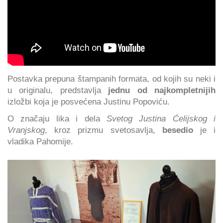
Postavka prepuna štampanih formata, od kojih su neki i
u originalu, predstavlja
jednu od najkompletnijih
izložbi koja je posvećena Justinu Popoviću.
O značaju lika i dela
Svetog Justina Ćelijskog i
Vranjskog
, kroz prizmu svetosavlja,
besedio
je i
vladika Pahomije.