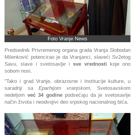
Foto Vranje News
Predsednik Privremenog organa grada Vranja Slobodan
Milenković potencirao je da Vranjanci, slaveći Sv2etog
Savu, slave i
svetosavlje
i
sve vrednosti
koje ono
sobom nosi.
"Tako i grad Vranje, obrazovne i institucije kulture, u
saradnji sa
Eparhijom vranjskom
, Svetosavskom
nedeljom
već 34 godine
podsećaju da je svetosavlje
način života i neodvojivi deo srpskog nacionalnog bića.