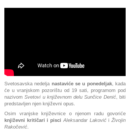
Svetosavska nedelja
nastaviće se u ponedeljak
, kada
će u vranjskom pozorištu od 19 sati, programom pod
nazivom
Svetovi u književnom delu Sunčice Denić
, biti
predstavljen njen književni opus.
Osim vranjske književnice o njenom radu govoriće
književni kritičari i pisci
Aleksandar Laković
i
Živojin
Rakočević
.