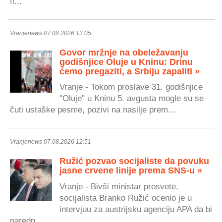
fi...
Vranjenews 07.08.2026 13:05
Govor mržnje na obeležavanju
godišnjice Oluje u Kninu: Drinu
ćemo pregaziti, a Srbiju zapaliti »
Vranje - Tokom proslave 31. godišnjice
"Oluje" u Kninu 5. avgusta mogle su se
čuti ustaške pesme, pozivi na nasilje prem...
Vranjenews 07.08.2026 12:51
Ružić pozvao socijaliste da povuku
jasne crvene linije prema SNS-u »
Vranje - Bivši ministar prosvete,
socijalista Branko Ružić ocenio je u
intervjuu za austrijsku agenciju APA da bi
naredn...