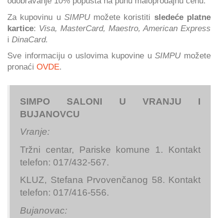
odobravanje 10% popusta na punu maloprodajnu cenu.
Za kupovinu u
SIMPU
možete koristiti
sledeće platne
kartice
:
Visa, MasterCard, Maestro, American Express
i
DinaCard.
Sve informaciju o uslovima kupovine u
SIMPU
možete
pronaći
OVDE
.
SIMPO SALONI U VRANJU I
BUJANOVCU
Vranje:
Tržni centar, Pariske komune 1. Kontakt
telefon: 017/432-567.
KLUZ, Stefana Prvovenčanog 58. Kontakt
telefon: 017/416-556.
Bujanovac: