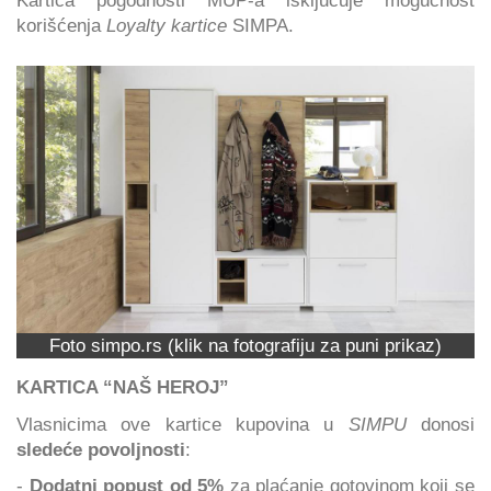
korišćenja
Loyalty kartice
SIMPA.
Foto simpo.rs (klik na fotografiju za puni prikaz)
KARTICA “NAŠ HEROJ”
Vlasnicima ove kartice kupovina u
SIMPU
donosi
sledeće povoljnosti
:
-
Dodatni popust od 5%
za plaćanje gotovinom koji se