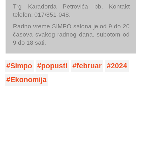
Trg Karađorđa Petrovića bb. Kontakt
telefon: 017/851-048.
Radno vreme SIMPO salona je od 9 do 20
časova svakog radnog dana, subotom od
9 do 18 sati.
Simpo
popusti
februar
2024
Ekonomija