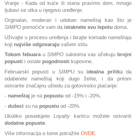
Vranje - Kada od kuće ili stana pravimo dom, mnogo
ljubavi se utka u njegovo uređenje.
Orginalan, moderan i udoban nameštaj kao što je
SIMPO
pomoćiće vam da
istaknete svu lepotu
doma.
Uživajte u procesu uređenja i birajte komade nameštaja
koji
najviše odgovaraju
vašem stilu.
Tokom febuara
u
SIMPO
salonima vas očekuju
brojni
popusti
i ostale
pogodnosti
kupovine.
Februarski popusti u
SIMPU
su
idealna prilik
a da
odaberete nameštaj koji dugo želite, i da pritom
ostvarite značajnu uštedu za gotovinsko plaćanje:
-
nameštaj
je na
popustu
od -15% i -20%,
-
dušeci
su na
popustu
od -20%.
Ukoliko posedujete
Loyalty karticu
možete ostvariti
dodatne popuste
.
Više informacija o tome potražite
OVDE
.