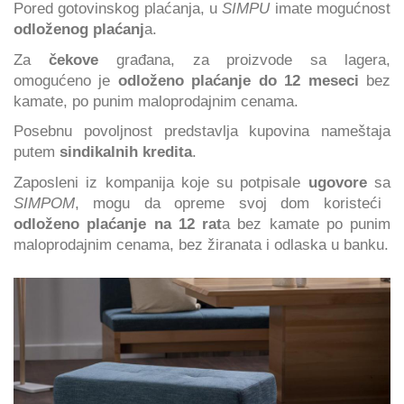
Pored gotovinskog plaćanja, u
SIMPU
imate mogućnost
odloženog plaćanj
a.
Za
čekove
građana, za proizvode sa lagera,
omogućeno je
odloženo plaćanje do 12 meseci
bez
kamate, po punim maloprodajnim cenama.
Posebnu povoljnost predstavlja kupovina nameštaja
putem
sindikalnih kredita
.
Zaposleni iz kompanija koje su potpisale
ugovore
sa
SIMPOM
, mogu da opreme svoj dom koristeći
odloženo plaćanje na 12 rat
a bez kamate po punim
maloprodajnim cenama, bez žiranata i odlaska u banku.