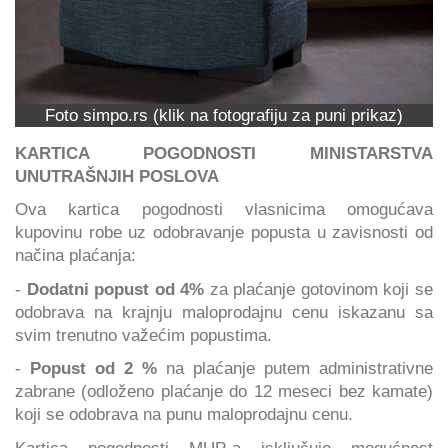
Foto simpo.rs (klik na fotografiju za puni prikaz)
KARTICA POGODNOSTI MINISTARSTVA
UNUTRAŠNJIH POSLOVA
Ova kartica pogodnosti vlasnicima omogućava
kupovinu robe uz odobravanje popusta u zavisnosti od
načina plaćanja:
-
Dodatni popust od 4%
za plaćanje gotovinom koji se
odobrava na krajnju maloprodajnu cenu iskazanu sa
svim trenutno važećim popustima.
-
Popust od 2 %
na plaćanje putem administrativne
zabrane (odloženo plaćanje do 12 meseci bez kamate)
koji se odobrava na punu maloprodajnu cenu.
Kartica pogodnosti MUP-a isključuje mogućnost