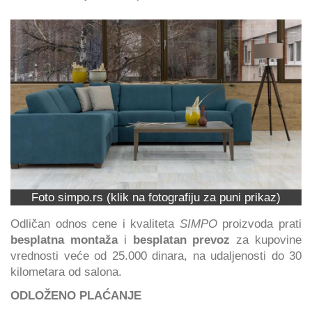
Foto simpo.rs (klik na fotografiju za puni prikaz)
Odličan odnos cene i kvaliteta
SIMPO
proizvoda prati
besplatna montaža
i
besplatan prevoz
za kupovine
vrednosti veće od 25.000 dinara, na udaljenosti do 30
kilometara od salona.
ODLOŽENO PLAĆANJE