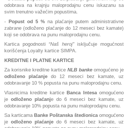
odobrava na krajnju maloprodajnu cenu iskazanu sa
svim trenutno važećim popustima.
-
Popust od 5 %
na plaćanje putem administrativne
zabrane (odloženo plaćanje do 12 meseci bez kamate)
koji se odobrava na punu maloprodajnu cenu.
Kartica pogodnosti
“Naš heroj”
isključuje mogućnost
korišćenja Loyalty kartice SIMPA.
KREDITNE I PLATNE KARTICE
Za korisnike kreditne kartice
NLB banke
omogućeno je
odloženo plaćanje
do 12 meseci bez kamate, uz
odobravanje 10 % popusta na punu maloprodajnu cenu.
Vlasnicima kreditne kartice
Banca Intesa
omogućeno
je
odloženo plaćanj
e do 6 meseci bez kamate, uz
odobravanje 10% popusta na punu maloprodajnu cenu.
Sa karticama
Banke Poštanska štedionica
omogućeno
je
odloženo plaćanje
do 6 meseci bez kamate, uz