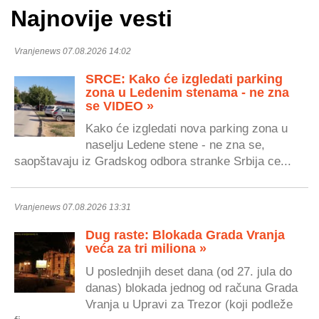
Najnovije vesti
Vranjenews 07.08.2026 14:02
SRCE: Kako će izgledati parking
zona u Ledenim stenama - ne zna
se VIDEO »
Kako će izgledati nova parking zona u
naselju Ledene stene - ne zna se,
saopštavaju iz Gradskog odbora stranke Srbija ce...
Vranjenews 07.08.2026 13:31
Dug raste: Blokada Grada Vranja
veća za tri miliona »
U poslednjih deset dana (od 27. jula do
danas) blokada jednog od računa Grada
Vranja u Upravi za Trezor (koji podleže