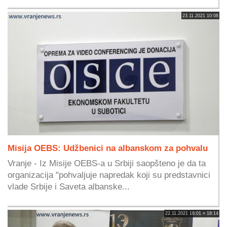
23.11.2021 10:08
Misija OEBS: Udžbenici na albanskom za pohvalu
Vranje - Iz Misije OEBS-a u Srbiji saopšteno je da ta
organizacija "pohvaljuje napredak koji su predstavnici
vlade Srbije i Saveta albanske...
22.11.2021 18:01 » 18:14