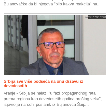
Bujanovačke da bi njegova "bilo kakva reakcija" na...
19.12.2021 12:03
Srbija sve više podseća na onu državu iz
devedesetih
Vranje - Srbija se nalazi "u fazi propagandnog rata
prema regionu kao devedesetih godina prošlog veka",
izjavio je narodni poslanik iz Bujanovca Šaip...