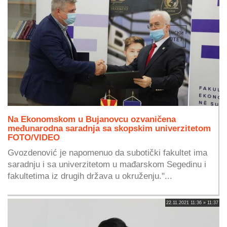
Na Ekonomskom u Bujanovcu ozvaničena
međunarodna saradnja sa skopskim univerzitetom
FOTO/VIDEO
Gvozdenović je napomenuo da subotički fakultet ima
saradnju i sa univerzitetom u mađarskom Segedinu i
fakultetima iz drugih država u okruženju."...
22.11.2021 11:36 » 11:37