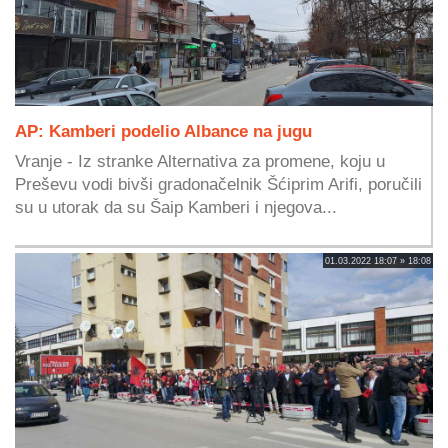
AP: Kamberi podelio Albance na jugu
Vranje - Iz stranke Alternativa za promene, koju u
Preševu vodi bivši gradonačelnik Šćiprim Arifi, poručili
su u utorak da su Šaip Kamberi i njegova...
01.03.2022 18:07 » 18:08