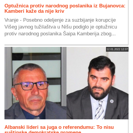
Optužnica protiv narodnog poslanika iz Bujanovca:
Kamberi kaže da nije kriv
Vranje - Posebno odeljenje za suzbijanje korupcije
Višeg javnog tužilaštva u Nišu podiglo je optužnicu
protiv narodnog poslanika Šaipa Kamberija zbog...
12.01.2022 12:07
Albanski lideri sa juga o referendumu: To nisu
suštinske demokratske promene