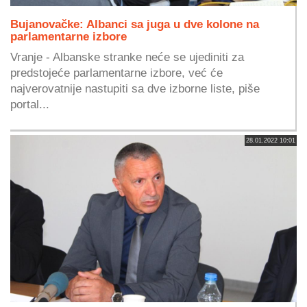
Bujanovačke: Albanci sa juga u dve kolone na
parlamentarne izbore
Vranje - Albanske stranke neće se ujediniti za
predstojeće parlamentarne izbore, već će
najverovatnije nastupiti sa dve izborne liste, piše
portal...
28.01.2022 10:01