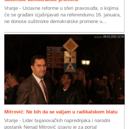
Vranje - Ustavne reforme u sferi pravosuđa, o kojima
će se građani izjašnjavati na referendumu 16. januara,
ne donose suštinske demokratske promene u...
08.01.2022 12:05
Mitrović: Ne bih da se valjam u radikalskom blatu
Vranje - Lider bujanovačkih naprednjaka i narodni
poslanik Nenad Mitrović izjavio je za portal