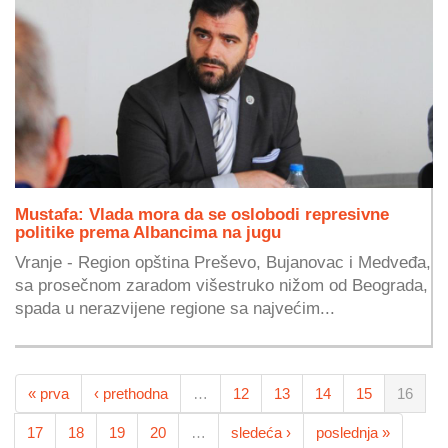
Mustafa: Vlada mora da se oslobodi represivne
politike prema Albancima na jugu
Vranje - Region opština Preševo, Bujanovac i Medveđa,
sa prosečnom zaradom višestruko nižom od Beograda,
spada u nerazvijene regione sa najvećim...
« prva
‹ prethodna
…
12
13
14
15
16
17
18
19
20
…
sledeća ›
poslednja »