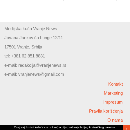
Medijska kuća Vranje News
Jovana Jankovića Lunge 12/11
17501 Vranje, Srbija
tel: +381 62 851 8881
e-mail:
redakcija@vranjenews.rs
e-mail:
vranjenews@gmail.com
Kontakt
Marketing
Impresum
Pravila korišćenja
O nama
Ovaj sajt koristi kolačiće (cookies) u cilju pružanja boljeg korisničkog iskustva,
X