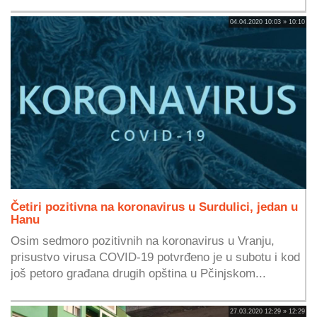
04.04.2020 10:03 » 10:10
Četiri pozitivna na koronavirus u Surdulici, jedan u
Hanu
Osim sedmoro pozitivnih na koronavirus u Vranju,
prisustvo virusa COVID-19 potvrđeno je u subotu i kod
još petoro građana drugih opština u Pčinjskom...
27.03.2020 12:29 » 12:29