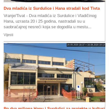
Dva mladića iz Surdulice i Hana stradali kod Tivta
Vranje/Tivat - Dva mladića iz Surdulice i Vladičinog
Hana, uzrasta 20 i 25 godina, nastradali su u
saobraćajnoj nesreći koja se dogodila u mestu...
Vijesti
20.05.2020 16:37 » 16.08.2020 10:13
Po dva miliona Hanu i Surdulici za projekte u kulturi