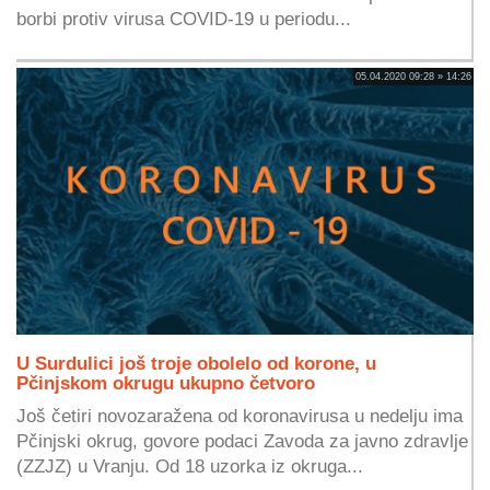
borbi protiv virusa COVID-19 u periodu...
05.04.2020 09:28 » 14:26
U Surdulici još troje obolelo od korone, u
Pčinjskom okrugu ukupno četvoro
Još četiri novozaražena od koronavirusa u nedelju ima
Pčinjski okrug, govore podaci Zavoda za javno zdravlje
(ZZJZ) u Vranju. Od 18 uzorka iz okruga...