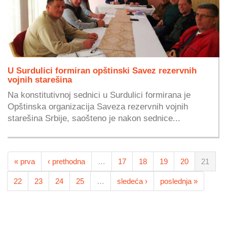
U Surdulici formiran opštinski Savez rezervnih
vojnih starešina
Na konstitutivnoj sednici u Surdulici formirana je
Opštinska organizacija Saveza rezervnih vojnih
starešina Srbije, saošteno je nakon sednice...
« prva
‹ prethodna
…
17
18
19
20
21
22
23
24
25
…
sledeća ›
poslednja »