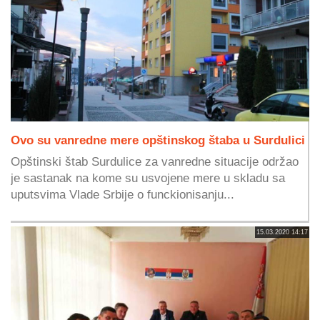
Ovo su vanredne mere opštinskog štaba u Surdulici
Opštinski štab Surdulice za vanredne situacije održao
je sastanak na kome su usvojene mere u skladu sa
uputsvima Vlade Srbije o funckionisanju...
15.03.2020 14:17