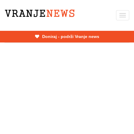
Skip
to
Toggl
main
navig
content
Doniraj - podrži Vranje news