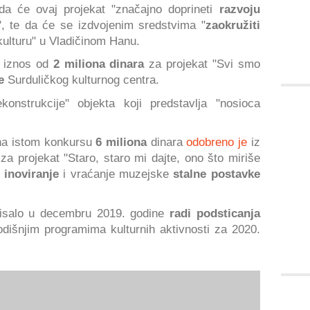
da će ovaj projekat "značajno doprineti
razvoju
", te da će se izdvojenim sredstvima "
zaokružiti
ulturu" u Vladičinom Hanu.
i iznos od
2 miliona dinara
za projekat "Svi smo
je
Surduličkog kulturnog centra.
onstrukcije" objekta koji predstavlja "nosioca
na istom konkursu
6 miliona
dinara
odobreno je
iz
za projekat "Staro, staro mi dajte, ono što miriše
a
inoviranje
i vraćanje muzejske
stalne postavke
spisalo u decembru 2019. godine
radi podsticanja
dišnjim programima kulturnih aktivnosti za 2020.