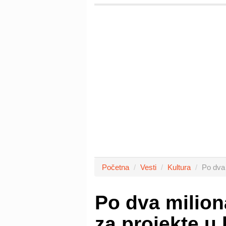
Početna
Vesti
Kultura
Po dva 
Po dva milion
za projekte u 