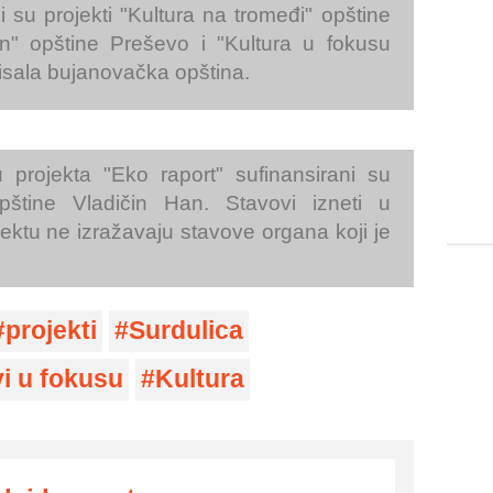
 su projekti "Kultura na tromeđi" opštine
an" opštine Preševo i "Kultura u fokusu
isala bujanovačka opština.
u projekta "Eko raport" sufinansirani su
pštine Vladičin Han. Stavovi izneti u
ktu ne izražavaju stavove organa koji je
projekti
Surdulica
i u fokusu
Kultura