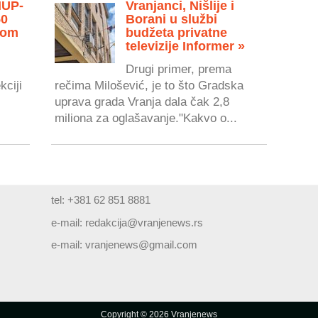
MUP-
Vranjanci, Nišlije i
50
Borani u službi
vom
budžeta privatne
televizije Informer »
Drugi primer, prema
kciji
rečima Milošević, je to što Gradska
uprava grada Vranja dala čak 2,8
miliona za oglašavanje."Kakvo o...
tel: +381 62 851 8881
e-mail:
redakcija@vranjenews.rs
e-mail:
vranjenews@gmail.com
Copyright © 2026 Vranjenews