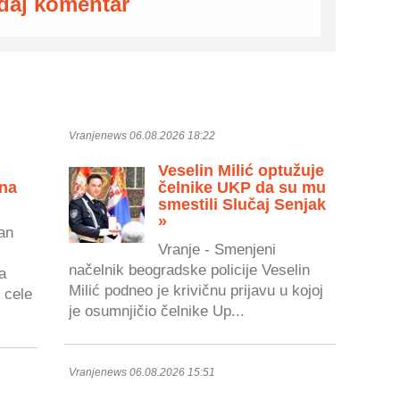
daj komentar
Vranjenews 06.08.2026 18:22
Veselin Milić optužuje
 na
čelnike UKP da su mu
smestili Slučaj Senjak
»
an
Vranje - Smenjeni
načelnik beogradske policije Veselin
a
Milić podneo je krivičnu prijavu u kojoj
 cele
je osumnjičio čelnike Up...
Vranjenews 06.08.2026 15:51