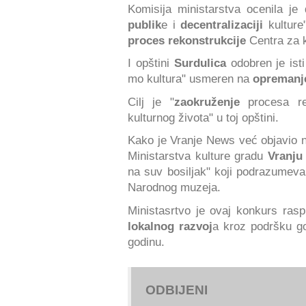
Komisija ministarstva ocenila je 
publik
e i
decentralizaciji
kulture
proces rekonstrukcije
Centra za k
I opštini
Surdulica
odobren je ist
mo kultura" usmeren na
opreman
Cilj je "
zaokruženje
procesa rek
kulturnog života" u toj opštini.
Kako je Vranje News već objavio 
Ministarstva kulture gradu
Vranju
na suv bosiljak" koji podrazumev
Narodnog muzeja.
Ministasrtvo je ovaj konkurs ra
lokalnog razvoj
a kroz podršku go
godinu.
ODBIJENI