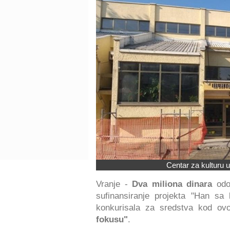
Centar za kulturu 
Vranje -
Dva miliona dinara
odob
sufinansiranje projekta "Han sa
konkurisala za sredstva kod ov
fokusu"
.