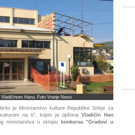
u Vladičinom Hanu. Foto Vranje News
rilo je Ministarstvo kulture Republike Srbije za
 kulturom na ti", kojim je opština
Vladičin Han
og ministarstva u sklopu
konkursa "Gradovi u