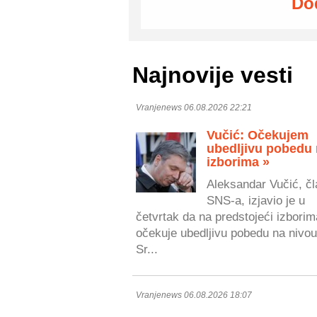
Do
Najnovije vesti
Vranjenews 06.08.2026 22:21
Vučić: Očekujem
ubedljivu pobedu
izborima »
Aleksandar Vučić, čl
SNS-a, izjavio je u
četvrtak da na predstojeći izborim
očekuje ubedljivu pobedu na nivou
Sr...
Vranjenews 06.08.2026 18:07