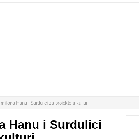
miliona Hanu i Surdulici za projekte u kulturi
a Hanu i Surdulici
kulturi