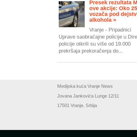
Presek rezultata 
ove akcije: Oko 2
vozača pod dejst
alkohola »
Vranje - Pripadnici
Uprave saobraćajne policije u Dire
policije otkrili su više od 19.000
prekršaja prekoračenja do...
Medijska kuća Vranje News
Jovana Jankovića Lunge 12/11
17501 Vranje, Srbija