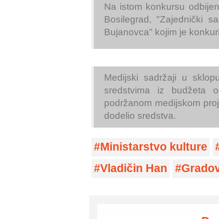
Na istom konkursu odbijeni
Bosilegrad, "Zajednički s
Bujanovca" kojim je konkur
Medijski sadržaji u sklop
sredstvima iz budžeta o
podržanom medijskom proje
dodelio sredstva.
Ministarstvo kulture
Vladičin Han
Gradov