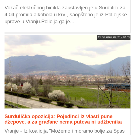
Vozač električnog bicikla zaustavljen je u Surdulici za
4,04 promila alkohola u krvi, saopšteno je iz Policijske
uprave u Vranju.Policija ga je...
15.06.2026 20:52 » 20:55
Surdulička opozicija: Pojedinci iz vlasti pune
džepove, a za građane nema puteva ni udžbenika
Vranje - Iz koalicija "Možemo i moramo bolje za Spas