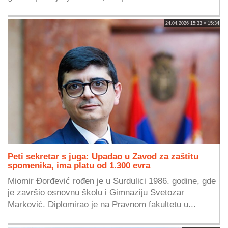
24.04.2026 15:33 » 15:34
Peti sekretar s juga: Upadao u Zavod za zaštitu
spomenika, ima platu od 1.300 evra
Miomir Đorđević rođen je u Surdulici 1986. godine, gde
je završio osnovnu školu i Gimnaziju Svetozar
Marković. Diplomirao je na Pravnom fakultetu u...