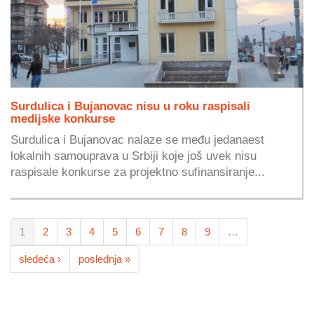
Surdulica i Bujanovac nisu u roku raspisali
medijske konkurse
Surdulica i Bujanovac nalaze se među jedanaest
lokalnih samouprava u Srbiji koje još uvek nisu
raspisale konkurse za projektno sufinansiranje...
1
2
3
4
5
6
7
8
9
…
sledeća ›
poslednja »