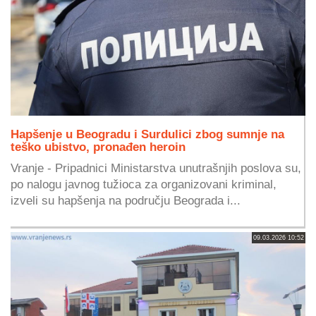
Hapšenje u Beogradu i Surdulici zbog sumnje na
teško ubistvo, pronađen heroin
Vranje - Pripadnici Ministarstva unutrašnjih poslova su,
po nalogu javnog tužioca za organizovani kriminal,
izveli su hapšenja na području Beograda i...
09.03.2026 10:52