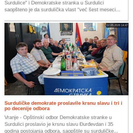
Surdulice" i Demokratske stranka u Surdulici
saopšteno je da surdulička vlast "već šest meseci...
07.05.2026 14:47
Surduličke demokrate proslavile krsnu slavu i tri i
po decenije odbora
Vranje - Opštinski odbor Demokratske stranke u
Surdulici proslavio je krsnu slavu Đurđevdan i 35
godina postojanja odbora, saopštile su surduličke...