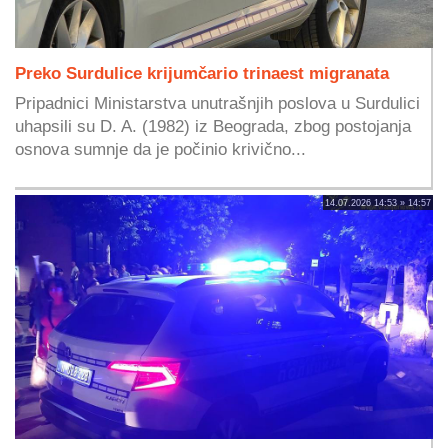
Preko Surdulice krijumčario trinaest migranata
Pripadnici Ministarstva unutrašnjih poslova u Surdulici
uhapsili su D. A. (1982) iz Beograda, zbog postojanja
osnova sumnje da je počinio krivično...
14.07.2026 14:53 » 14:57