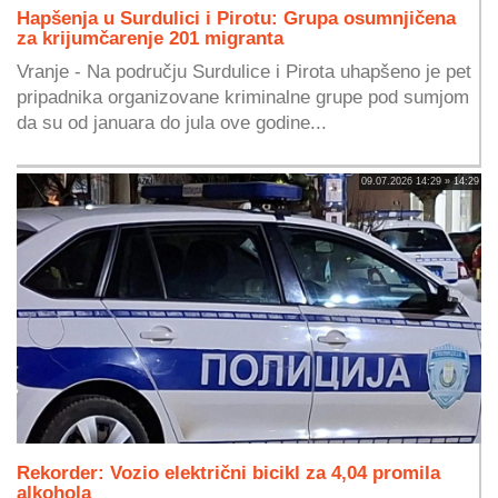
Hapšenja u Surdulici i Pirotu: Grupa osumnjičena
za krijumčarenje 201 migranta
Vranje - Na području Surdulice i Pirota uhapšeno je pet
pripadnika organizovane kriminalne grupe pod sumjom
da su od januara do jula ove godine...
09.07.2026 14:29 » 14:29
Rekorder: Vozio električni bicikl za 4,04 promila
alkohola