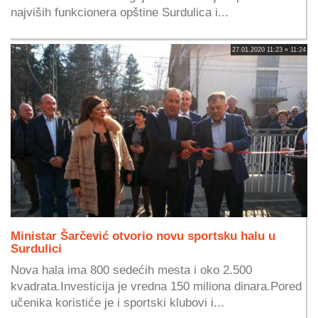
najviših funkcionera opštine Surdulica i...
27.01.2020 11:23 » 11:24
Ministar Šarčević otvorio novu sportsku halu u
Surdulici
Nova hala ima 800 sedećih mesta i oko 2.500
kvadrata.Investicija je vredna 150 miliona dinara.Pored
učenika koristiće je i sportski klubovi i...