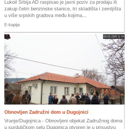
Lukoil Srbija AD raspisao je javni poziv za prodaju ili
zakup četiri benzinske stanice, tri skladišta i zemljišta
u više srpskih gradova među kojima...
E-kapija
02.03.2020 11:54
Obnovljen Zadružni dom u Dugojnici
Vranje/Dugojnica - Obnovljeni objekat Zadružnog doma
u surduličkom selu Dugojnica otvoren je u prisustvu