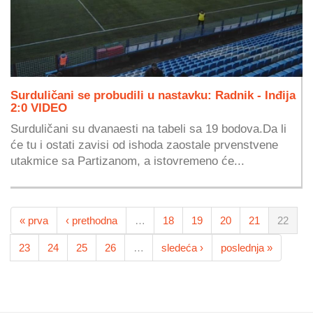
Surduličani se probudili u nastavku: Radnik - Inđija
2:0 VIDEO
Surduličani su dvanaesti na tabeli sa 19 bodova.Da li
će tu i ostati zavisi od ishoda zaostale prvenstvene
utakmice sa Partizanom, a istovremeno će...
« prva
‹ prethodna
…
18
19
20
21
22
23
24
25
26
…
sledeća ›
poslednja »