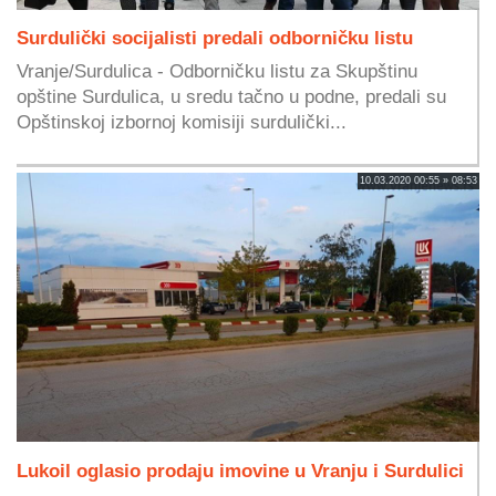
Surdulički socijalisti predali odborničku listu
Vranje/Surdulica - Odborničku listu za Skupštinu
opštine Surdulica, u sredu tačno u podne, predali su
Opštinskoj izbornoj komisiji surdulički...
10.03.2020 00:55 » 08:53
Lukoil oglasio prodaju imovine u Vranju i Surdulici