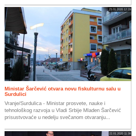
25.01.2020 12:29
Ministar Šarčević otvara novu fiskulturnu salu u
Surdulici
Vranje/Surdulica - Ministar prosvete, nauke i
tehnološkog razvoja u Vladi Srbije Mladen Šarčević
prisustvovaće u nedelju svečanom otvaranju...
22.01.2020 11:38