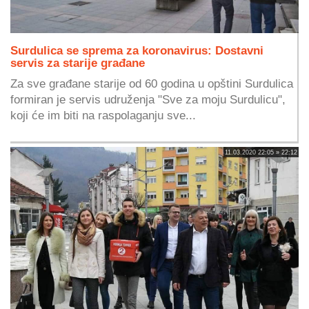
Surdulica se sprema za koronavirus: Dostavni
servis za starije građane
Za sve građane starije od 60 godina u opštini Surdulica
formiran je servis udruženja "Sve za moju Surdulicu",
koji će im biti na raspolaganju sve...
11.03.2020 22:05 » 22:12