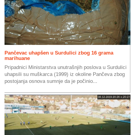
Pančevac uhapšen u Surdulici zbog 16 grama
marihuane
Pripadnici Ministarstva unutrašnjih poslova u Surdulici
uhapsili su muškarca (1999) iz okoline Pančeva zbog
postojanja osnova sumnje da je počinio...
08.12.2019 20:26 » 20:27