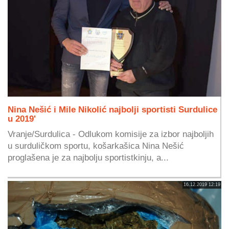
Nina Nešić i Mile Nikolić najbolji sportisti Surdulice
u 2019'
Vranje/Surdulica - Odlukom komisije za izbor najboljih
u surduličkom sportu, košarkašica Nina Nešić
proglašena je za najbolju sportistkinju, a...
16.12.2019 12:19