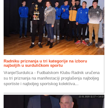
Radniku priznanja u tri kategorije na izboru
najboljih u surduličkom sportu
Vranje/Surdulica - Fudbalskom Klubu Radnik uručena
su tri priznanja na manifestaciji proglašenja najboljeg
sportiste i najboljeg sportskog kolektiva...
22.01.2020 11:17 » 14:02