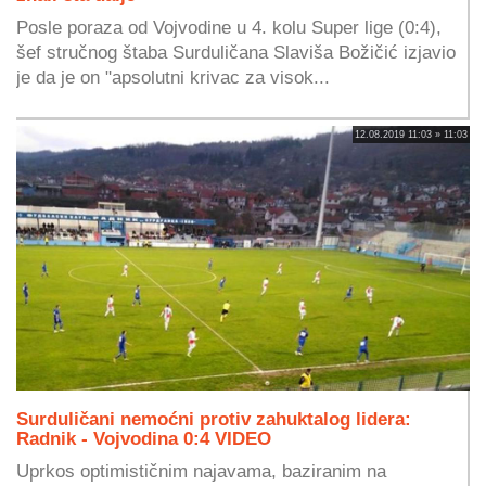
Posle poraza od Vojvodine u 4. kolu Super lige (0:4),
šef stručnog štaba Surduličana Slaviša Božičić izjavio
je da je on "apsolutni krivac za visok...
12.08.2019 11:03 » 11:03
Surduličani nemoćni protiv zahuktalog lidera:
Radnik - Vojvodina 0:4 VIDEO
Uprkos optimističnim najavama, baziranim na