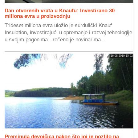
Dan otvorenih vrata u Knaufu: Investirano 30
miliona evra u proizvodnju
Trideset miliona evra uložio je surdulički Knauf
Insulation, investirajući u opremanje i razvoj tehnologije
u svojim pogonima - rečeno je novinarima...
16.08.2019 15:02
Preminula devojčica nakon što joj je pozlilo na