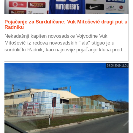
Pojačanje za Surduličane: Vuk Mitošević drugi put u
Radniku
Nekadašnji kapiten novosadske Vojvodine Vuk
Mitošević iz redova novosadskih "lala" stigao je u
surdulički Radnik, kao najnovije pojačanje kluba pred...
24.08.2019 11:51