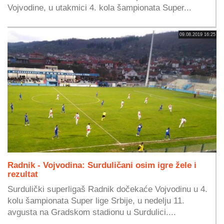
Vojvodine, u utakmici 4. kola šampionata Super...
09.08.2019 16:25
Radnik - Vojvodina: Surduličani osim igre žele i
rezultat
Surdulički superligaš Radnik dočekaće Vojvodinu u 4.
kolu šampionata Super lige Srbije, u nedelju 11.
avgusta na Gradskom stadionu u Surdulici....