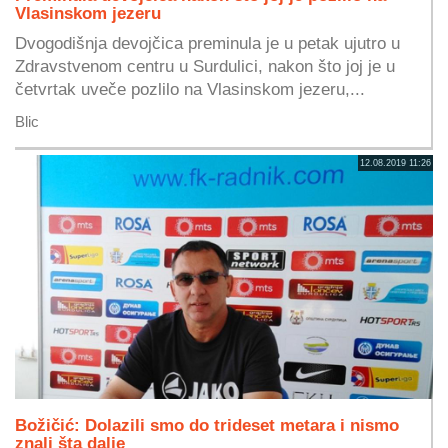
Vlasinskom jezeru
Dvogodišnja devojčica preminula je u petak ujutro u
Zdravstvenom centru u Surdulici, nakon što joj je u
četvrtak uveče pozlilo na Vlasinskom jezeru,...
Blic
12.08.2019 11:26
Božičić: Dolazili smo do trideset metara i nismo
znali šta dalje