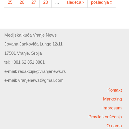
25
26
27
28
…
sledeća ›
poslednja »
Medijska kuća Vranje News
Jovana Jankovića Lunge 12/11
17501 Vranje, Srbija
tel: +381 62 851 8881
e-mail:
redakcija@vranjenews.rs
e-mail:
vranjenews@gmail.com
Kontakt
Marketing
Impresum
Pravila korišćenja
O nama