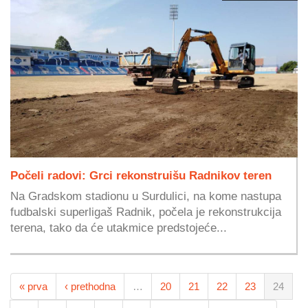
Počeli radovi: Grci rekonstruišu Radnikov teren
Na Gradskom stadionu u Surdulici, na kome nastupa
fudbalski superligaš Radnik, počela je rekonstrukcija
terena, tako da će utakmice predstojeće...
« prva
‹ prethodna
…
20
21
22
23
24