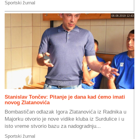
Sportski žurnal
08.08.2019 12:43
Stanislav Tončev: Pitanje je dana kad ćemo imati
novog Zlatanovića
Bombastičan odlazak Igora Zlatanovića iz Radnika u
Majorku otvorio je nove vidike kluba iz Surdulice i u
isto vreme stvorio bazu za nadogradnju...
Sportski žurnal