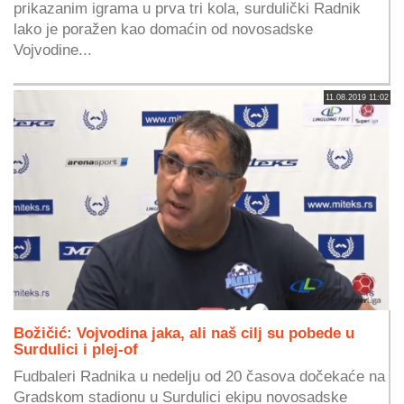
prikazanim igrama u prva tri kola, surdulički Radnik
lako je poražen kao domaćin od novosadske
Vojvodine...
11.08.2019 11:02
Božičić: Vojvodina jaka, ali naš cilj su pobede u
Surdulici i plej-of
Fudbaleri Radnika u nedelju od 20 časova dočekaće na
Gradskom stadionu u Surdulici ekipu novosadske