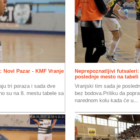
a: Novi Pazar - KMF Vranje
Neprepoznatljivi futsaleri
poslednje mesto na tabeli
aju tri poraza i sada dve
Vranjski tim sada je poslednj
o su na 8. mestu tabele sa
bez bodova.Priliku da popra
narednom kolu kada će u...
26.05.2022 11:19 » 11:21