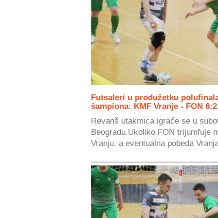
Futsaleri u produžetku polufinala
šampiona: KMF Vranje - FON 6:2
Revanš utakmica igraće se u subo
Beogradu.Ukoliko FON trijumfuje ma
Vranju, a eventualna pobeda Vranja