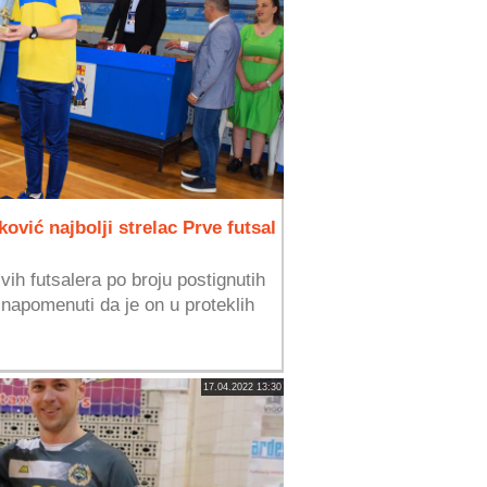
ović najbolji strelac Prve futsal
vih futsalera po broju postignutih
 napomenuti da je on u proteklih
17.04.2022 13:30