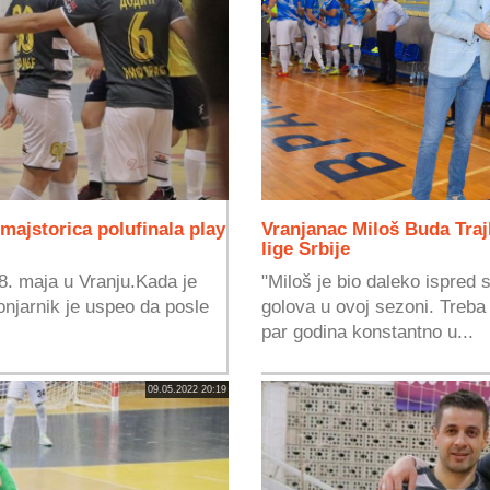
majstorica polufinala play
Vranjanac Miloš Buda Trajk
lige Srbije
18. maja u Vranju.Kada je
"Miloš je bio daleko ispred s
njarnik je uspeo da posle
golova u ovoj sezoni. Treba
par godina konstantno u...
09.05.2022 20:19