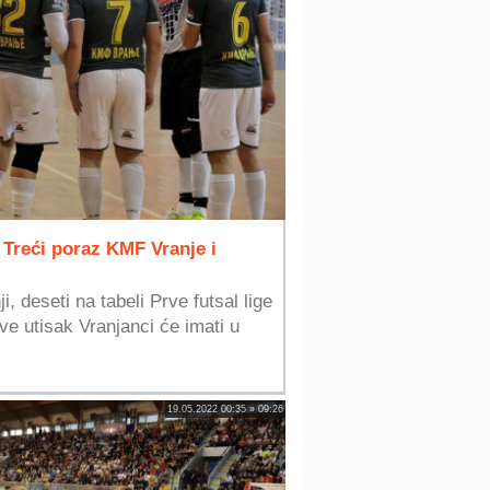
: Treći poraz KMF Vranje i
i, deseti na tabeli Prve futsal lige
ve utisak Vranjanci će imati u
19.05.2022 00:35 » 09:26