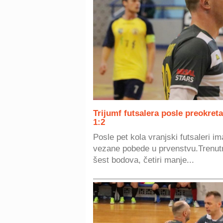
Trijumf futsalera posle preokret
1:2
Posle pet kola vranjski futsaleri im
vezane pobede u prvenstvu.Trenutn
šest bodova, četiri manje...