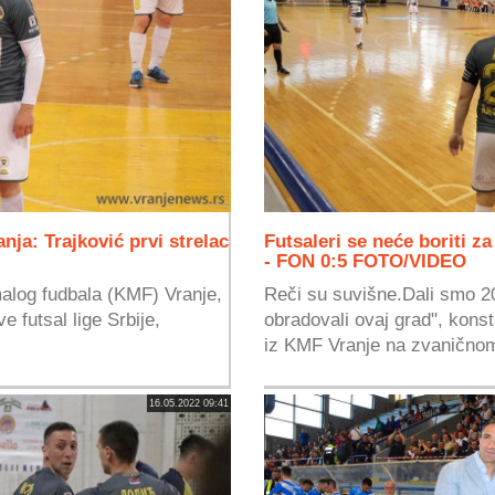
nja: Trajković prvi strelac
Futsaleri se neće boriti z
- FON 0:5 FOTO/VIDEO
malog fudbala (KMF) Vranje,
Reči su suvišne.Dali smo 2
e futsal lige Srbije,
obradovali ovaj grad", kons
iz KMF Vranje na zvanično
16.05.2022 09:41