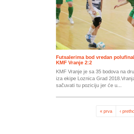
Futsalerima bod vredan polufinal
KMF Vranje 2:2
KMF Vranje je sa 35 bodova na dru
iza ekipe Loznica Grad 2018.Vranja
sačuvati tu poziciju jer će u...
« prva
‹ preth