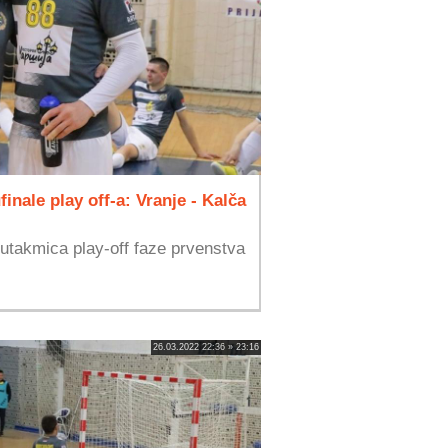
nale play off-a: Vranje - Kalča
 utakmica play-off faze prvenstva
26.03.2022 22:36 » 23:16