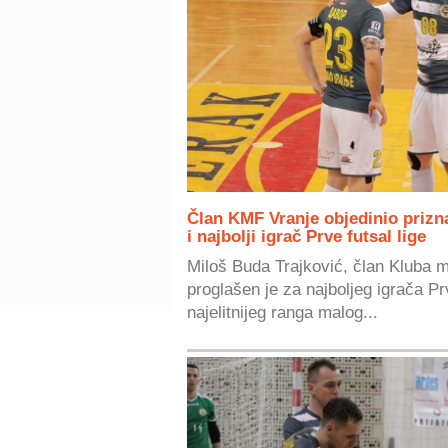
Član KMF Vranje objedinio prizna
i najbolji igrač Prve futsal lige
Miloš Buda Trajković, član Kluba 
proglašen je za najboljeg igrača Prv
najelitnijeg ranga malog...