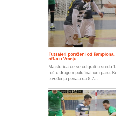
Futsaleri poraženi od šampiona, 
off-a u Vranju
Majstorica će se odigrati u sredu 
reč o drugom polufinalnom paru, Ko
izvođenja penala sa 8:7...