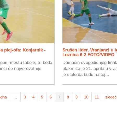
a plej-ofa: Konjarnik -
Srušen lider, Vranjanci u i
Loznica 6:2 FOTO/VIDEO
gom mestu tabele, tri boda
Domaćin ovogodišnjeg finala
nci će najverovatnije
utakmica je 21. aprila u vra
je stalo da budu na toj...
odna
…
3
4
5
6
7
8
9
10
11
sledeć