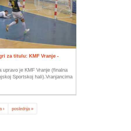
gri za titulu: KMF Vranje -
 upravo je KMF Vranje (finalna
njskoj Sportskoj hali).Vranjancima
a ›
poslednja »