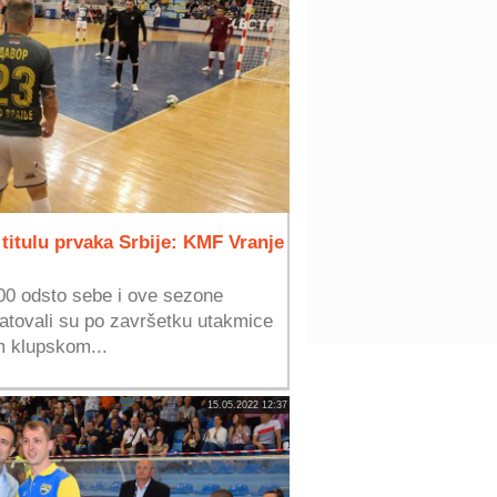
a titulu prvaka Srbije: KMF Vranje
00 odsto sebe i ove sezone
tatovali su po završetku utakmice
m klupskom...
15.05.2022 12:37