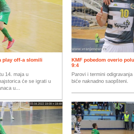
 play off-a slomili
KMF pobedom overio polufi
9:4
tu 14. maja u
Parovi i termini odigravanja
jstorica će se igrati u
biće naknadno saopšteni.
naca u...
03.04.2022 19:09 » 19:48