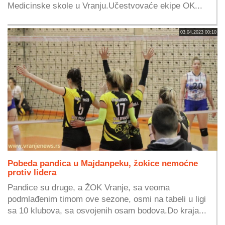
Medicinske skole u Vranju.Učestvovaće ekipe OK...
03.04.2023 00:10
Pobeda pandica u Majdanpeku, žokice nemoćne
protiv lidera
Pandice su druge, a ŽOK Vranje, sa veoma
podmlađenim timom ove sezone, osmi na tabeli u ligi
sa 10 klubova, sa osvojenih osam bodova.Do kraja...