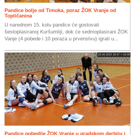
Pandice bolje od Timoka, poraz ŽOK Vranje od
Topličanina
U narednom 15. kolu pandice će gostovati
šestoplasiranoj Kuršumliji, dok će sedmoplasirani ŽOK
Vanje (4 pobede i 10 poraza u prvenstvu) igrati u...
16.04.2023 18:47 » 19:08
Pandice pobedile ŽOK Vranje u gradskom derbiju i