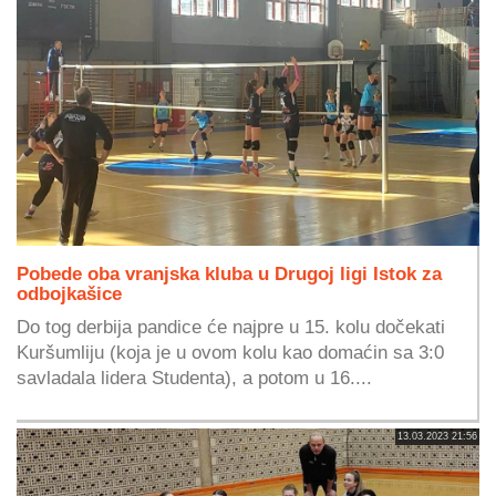
Pobede oba vranjska kluba u Drugoj ligi Istok za
odbojkašice
Do tog derbija pandice će najpre u 15. kolu dočekati
Kuršumliju (koja je u ovom kolu kao domaćin sa 3:0
savladala lidera Studenta), a potom u 16....
13.03.2023 21:56