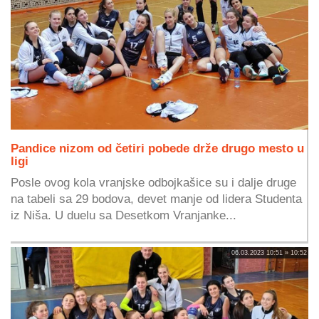
Pandice nizom od četiri pobede drže drugo mesto u
ligi
Posle ovog kola vranjske odbojkašice su i dalje druge
na tabeli sa 29 bodova, devet manje od lidera Studenta
iz Niša. U duelu sa Desetkom Vranjanke...
06.03.2023 10:51 » 10:52