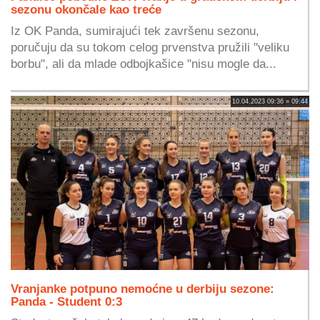
sezonu okončale kao treće
Iz OK Panda, sumirajući tek završenu sezonu,
poručuju da su tokom celog prvenstva pružili "veliku
borbu", ali da mlade odbojkašice "nisu mogle da...
10.04.2023 09:36 » 09:44
Vranjanke potpuno nemoćne u derbiju sezone:
Panda - Student 0:3