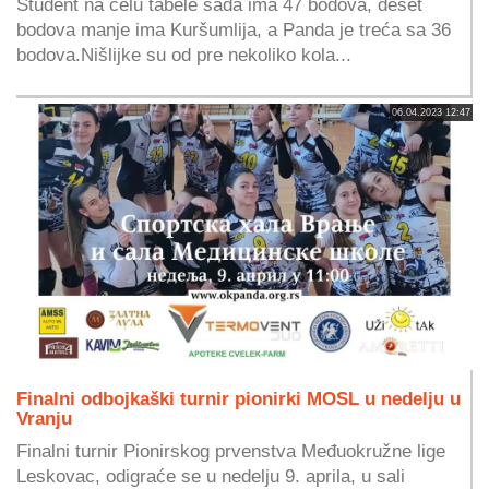
Student na čelu tabele sada ima 47 bodova, deset
bodova manje ima Kuršumlija, a Panda je treća sa 36
bodova.Nišlijke su od pre nekoliko kola...
06.04.2023 12:47
Finalni odbojkaški turnir pionirki MOSL u nedelju u
Vranju
Finalni turnir Pionirskog prvenstva Međuokružne lige
Leskovac, odigraće se u nedelju 9. aprila, u sali