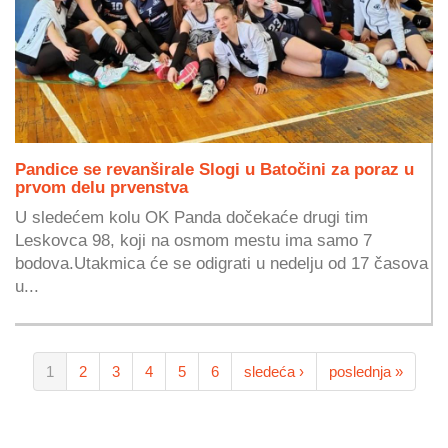
Pandice se revanširale Slogi u Batočini za poraz u
prvom delu prvenstva
U sledećem kolu OK Panda dočekaće drugi tim
Leskovca 98, koji na osmom mestu ima samo 7
bodova.Utakmica će se odigrati u nedelju od 17 časova
u...
1
2
3
4
5
6
sledeća ›
poslednja »