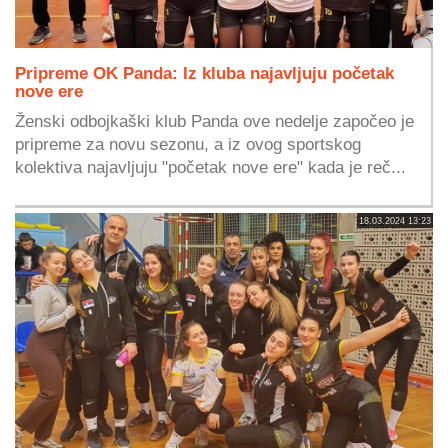
Pripreme OK Panda: Iz kluba najavljuju početak
nove ere
Ženski odbojkaški klub Panda ove nedelje započeo je
pripreme za novu sezonu, a iz ovog sportskog
kolektiva najavljuju "početak nove ere" kada je reč...
18.03.2024 13:23