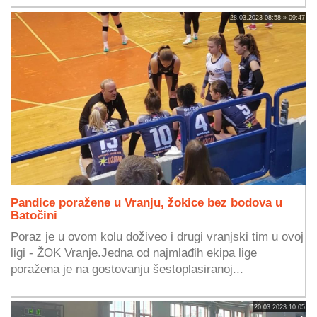
28.03.2023 08:58 » 09:47
Pandice poražene u Vranju, žokice bez bodova u
Batočini
Poraz je u ovom kolu doživeo i drugi vranjski tim u ovoj
ligi - ŽOK Vranje.Jedna od najmlađih ekipa lige
poražena je na gostovanju šestoplasiranoj...
20.03.2023 10:05