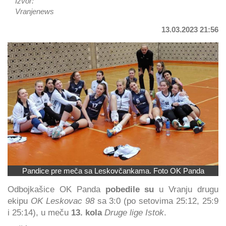
Izvor:
Vranjenews
13.03.2023 21:56
Pandice pre meča sa Leskovčankama. Foto OK Panda
Odbojkašice OK Panda
pobedile su
u Vranju drugu
ekipu
OK Leskovac 98
sa 3:0 (po setovima 25:12, 25:9
i 25:14), u meču
13. kola
Druge lige Istok
.