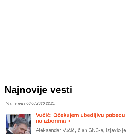
Najnovije vesti
Vranjenews 06.08.2026 22:21
Vučić: Očekujem ubedljivu pobedu
na izborima »
Aleksandar Vučić, član SNS-a, izjavio je