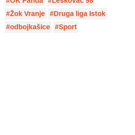
OK Panda
Leskovac 98
Žok Vranje
Druga liga Istok
odbojkašice
Sport