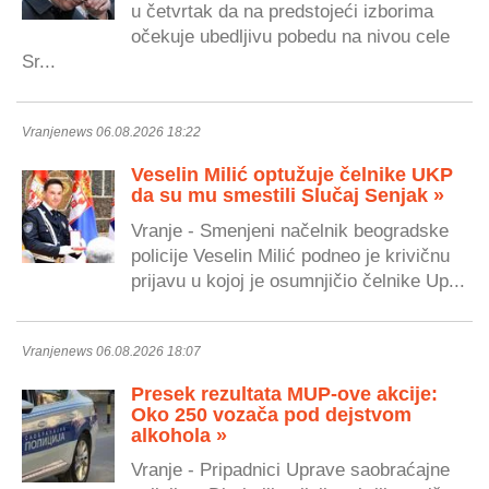
u četvrtak da na predstojeći izborima
očekuje ubedljivu pobedu na nivou cele
Sr...
Vranjenews 06.08.2026 18:22
Veselin Milić optužuje čelnike UKP
da su mu smestili Slučaj Senjak »
Vranje - Smenjeni načelnik beogradske
policije Veselin Milić podneo je krivičnu
prijavu u kojoj je osumnjičio čelnike Up...
Vranjenews 06.08.2026 18:07
Presek rezultata MUP-ove akcije:
Oko 250 vozača pod dejstvom
alkohola »
Vranje - Pripadnici Uprave saobraćajne