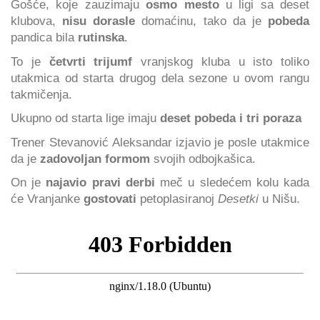
Gošće, koje zauzimaju
osmo mesto
u ligi sa deset
klubova,
nisu dorasle
domaćinu, tako da je
pobeda
pandica bila
rutinska
.
To je
četvrti trijumf
vranjskog kluba u isto toliko
utakmica od starta drugog dela sezone u ovom rangu
takmičenja.
Ukupno od starta lige imaju
deset pobeda i tri poraza
Trener Stevanović Aleksandar izjavio je posle utakmice
da je
zadovoljan formom
svojih odbojkašica.
On je
najavio pravi derbi
meč u sledećem kolu kada
će Vranjanke
gostovati
petoplasiranoj
Desetki
u Nišu.