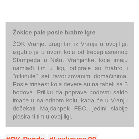
Žokice pale posle hrabre igre
ŽOK Vranje, drugi tim iz Vranja u ovoj ligi,
izgubio je u ovom kolu od trećeplasrianog
Stampeda u Nišu. Vranjanke, koje imaju
namlađi tim u ligi, odigrale su hrabro i
"otkinule" set favorizovanim domaćinima.
Posle trinaest kola devete su na tabeli sa 5
bodova. Priliku da poprave bodovni saldo
imaće u narednom kolu, kada će u Vranju
dočekati Majdanpek FBC, jedini slabije
plasirani tim u ovoj ligi.