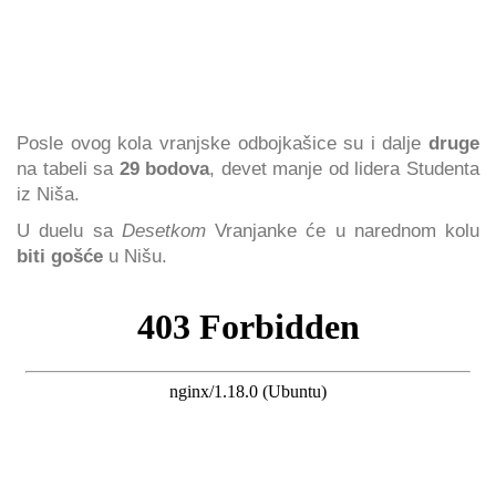
Posle ovog kola vranjske odbojkašice su i dalje
druge
na tabeli sa
29 bodova
, devet manje od lidera Studenta
iz Niša.
U duelu sa
Desetkom
Vranjanke će u narednom kolu
biti gošće
u Nišu.