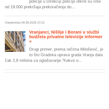
policije u Direkciji policije otkrili su više
od 19.000 prekršaja prekoračenja do...
Vranjenews 06.08.2026 15:51
Vranjanci, Nišlije i Borani u službi
budžeta privatne televizije Informer
»
Drugi primer, prema rečima Milošević, je
to što Gradska uprava grada Vranja dala
čak 2,8 miliona za oglašavanje."Kakvo o...