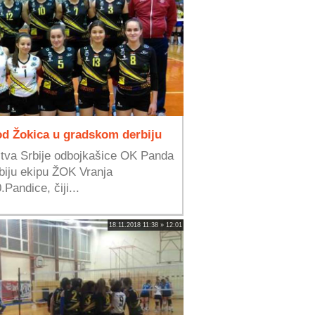
od Žokica u gradskom derbiju
stva Srbije odbojkašice OK Panda
biju ekipu ŽOK Vranja
Pandice, čiji...
18.11.2018 11:38 » 12:01