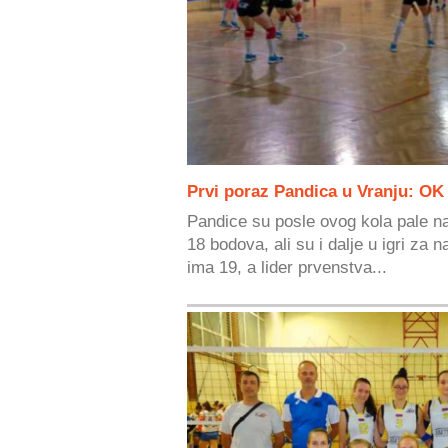
Prvi poraz Pandica u Vranju: OK
Pandice su posle ovog kola pale na
18 bodova, ali su i dalje u igri za
ima 19, a lider prvenstva...