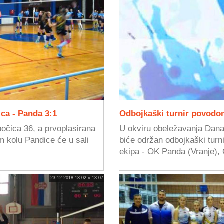
ca - Panda 3:1
Odbojkaški turnir povodo
očica 36, a prvoplasirana
U okviru obeležavanja Dana
 kolu Pandice će u sali
biće održan odbojkaški turn
ekipa - OK Panda (Vranje), 
23.12.2018 13:02 » 13:07