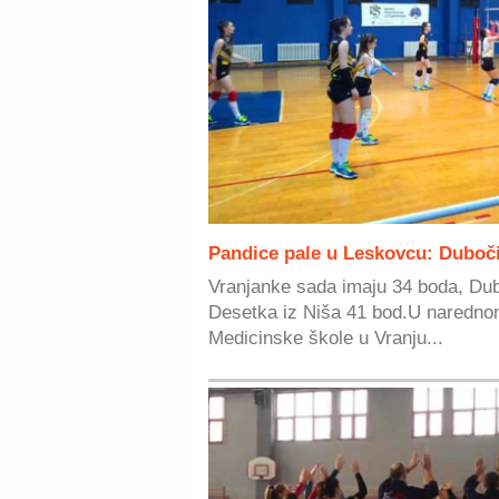
Pandice pale u Leskovcu: Duboči
Vranjanke sada imaju 34 boda, Dub
Desetka iz Niša 41 bod.U narednom
Medicinske škole u Vranju...