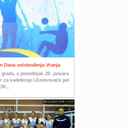
m Dana oslobođenja Vranja
 grada, u ponedeljak 28. januara
ir za kadetkinje.Učestvovaće pet
OK...
09.12.2018 13:06 » 13:07