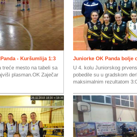
 Panda - Kuršumlija 1:3
Juniorke OK Panda bolje 
 treće mesto na tabeli sa
U 4. kolu Juniorskog prven
 najviši plasman.OK Zaječar
pobedile su u gradskom der
maksimalnim rezultatom 3:0.
26.11.2018 18:30 » 18:36