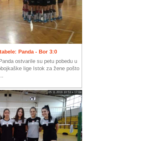
 tabele: Panda - Bor 3:0
anda ostvarile su petu pobedu u
bojkaške lige Istok za žene pošto
..
05.11.2018 10:53 » 17:04