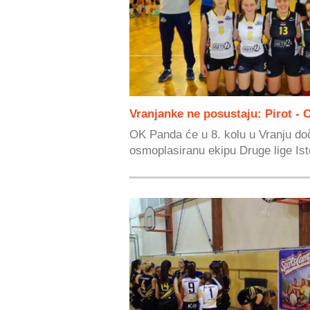
Vranjanke ne posustaju: Pirot -
OK Panda će u 8. kolu u Vranju doč
osmoplasiranu ekipu Druge lige Ist