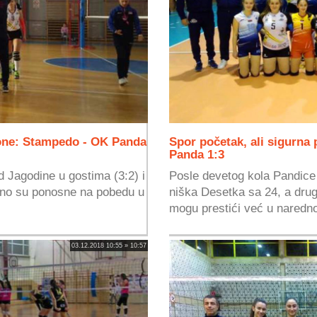
one: Stampedo - OK Panda
Spor početak, ali sigurna
Panda 1:3
 Jagodine u gostima (3:2) i
Posle devetog kola Pandice
bno su ponosne na pobedu u
niška Desetka sa 24, a drug
mogu prestići već u naredno
03.12.2018 10:55 » 10:57