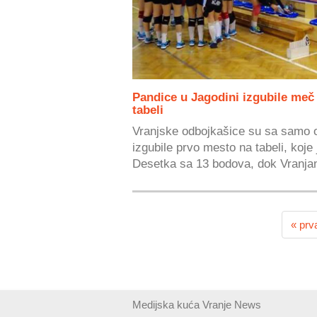
Pandice u Jagodini izgubile meč 
tabeli
Vranjske odbojkašice su sa samo
izgubile prvo mesto na tabeli, koje
Desetka sa 13 bodova, dok Vranjan
« prv
Medijska kuća Vranje News