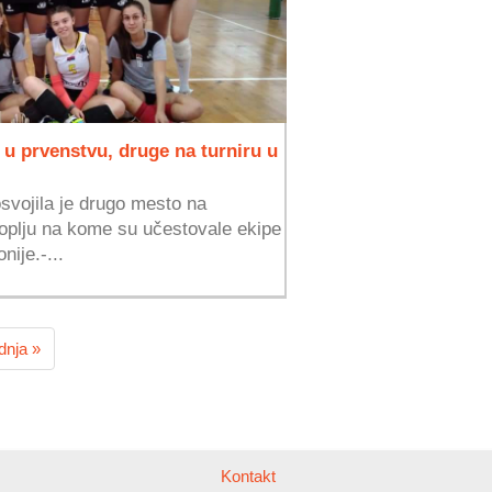
u prvenstvu, druge na turniru u
vojila je drugo mesto na
plju na kome su učestovale ekipe
nije.-...
dnja »
Kontakt