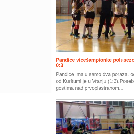
Pandice vicešampionke polusez
0:3
Pandice imaju samo dva poraza, od
od Kuršumlije u Vranju (1:3).Pose
gostima nad prvoplasiranom...