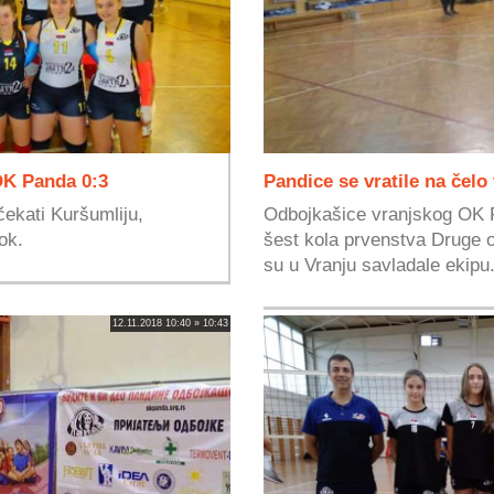
 OK Panda 0:3
Pandice se vratile na čelo
ekati Kuršumliju,
Odbojkašice vranjskog OK P
ok.
šest kola prvenstva Druge o
su u Vranju savladale ekipu.
12.11.2018 10:40 » 10:43