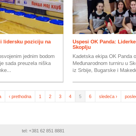
i lidersku poziciju na
Uspesi OK Panda: Liderke 
Skoplju
 osvojenim jednim bodom
Kadetska ekipa OK Panda os
 je sada preuzela niška
Međunarodnom turniru u Sko
ke...
iz Srbije, Bugarske i Makedo
a
‹ prethodna
1
2
3
4
5
6
sledeća ›
posle
tel: +381 62 851 8881