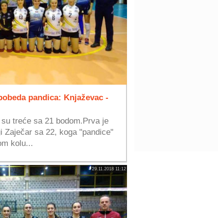
 pobeda pandica: Knjaževac -
 su treće sa 21 bodom.Prva je
i Zaječar sa 22, koga "pandice"
m kolu...
29.11.2018 11:12