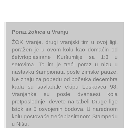
Poraz
žokica
u Vranju
ŽOK Vranje, drugi vranjski tim u ovoj ligi,
poražen je u ovom kolu kao domaćin od
četvrtoplasirane Kuršumlije sa 1:3 u
setovima. To im je treći poraz u nizu u
nastavku šampionata posle zimske pauze.
Ne znaju za pobedu od početka decembra
kada su savladale ekipu Leskovca 98.
Vranjanke su posle dvanaest kola
pretposlednje, devete na tabeli Druge lige
Istok sa 5 osvojenih bodova. U narednom
kolu gostovaće trećeplasiranom Stampedu
u Nišu.