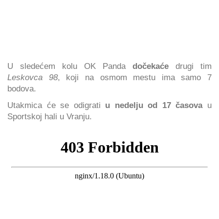
U sledećem kolu OK Panda
dočekaće
drugi tim
Leskovca 98
, koji na osmom mestu ima samo 7
bodova.
Utakmica će se odigrati
u nedelju od 17 časova
u
Sportskoj hali u Vranju.