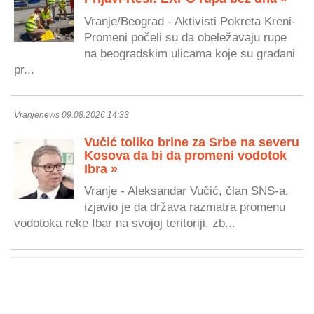
Vranje/Beograd - Aktivisti Pokreta Kreni-
Promeni počeli su da obeležavaju rupe
na beogradskim ulicama koje su građani
pr...
Vranjenews 09.08.2026 14:33
Vučić toliko brine za Srbe na severu
Kosova da bi da promeni vodotok
Ibra »
Vranje - Aleksandar Vučić, član SNS-a,
izjavio je da država razmatra promenu
vodotoka reke Ibar na svojoj teritoriji, zb...