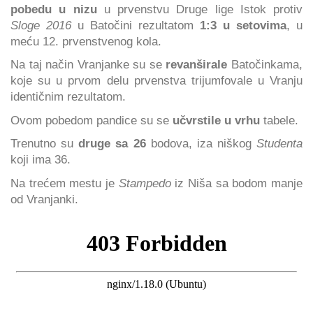
pobedu u nizu
u prvenstvu Druge lige Istok protiv
Sloge 2016
u Batočini rezultatom
1:3 u setovima
, u
meću 12. prvenstvenog kola.
Na taj način Vranjanke su se
revanširale
Batočinkama,
koje su u prvom delu prvenstva trijumfovale u Vranju
identičnim rezultatom.
Ovom pobedom pandice su se
učvrstile u vrhu
tabele.
Trenutno su
druge sa 26
bodova, iza niškog
Studenta
koji ima 36.
Na trećem mestu je
Stampedo
iz Niša sa bodom manje
od Vranjanki.