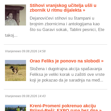
Stihovi vranjskog učitelja ušli u
zbornik U ritmu dijalekta »
Dejanovićevi stihovi su štampani u
brojnim zbornicima i antologijama kao
što su Garavi sokak, Tablini pesnici, Ete
takoj...
Vranjenews 09.08.2026 14:58
Orao Feliks je ponovo na slobodi »
Složena i dugotrajna akcija spašavanja
Feliksa je veliki korak u zaštiti ove vrste
koji je pokazao da je saradnja na međ...
Vranjenews 09.08.2026 14:43
Kreni-Promeni pokrenuo akciju
Prijavi-Reši: EXPO rupa bez dna »