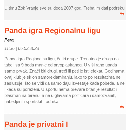
U timu Zok Vranje sve su deca 2007 god. Treba im dati podršku.
Panda igra Regionalnu ligu
Pera
11:36 |
06.03.2023
Panda igra Regionalnu ligu, četiri grupe. Trenutno je druga na
tabeli sa 9 boda manje od prvoplasiranog. U viši rang upada
samo prvak. Znači biti drugi, treći ili peti je isti efekat. Godinama
ovaj klub je sklon samoreklamiranju, iako to po rezultatima ne
zaslužuje, što se vidi da samo daju izveštaje kada pobede, a ne
i kada su poraženi. U sportu nema prevare bitan je rezultat i
plasman na terenu, a ne u glavama političara i samozvanih,
nabedjenih sportskih radnika.
Panda je privatni I