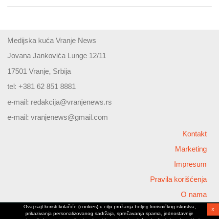
Medijska kuća Vranje News
Jovana Jankovića Lunge 12/11
17501 Vranje, Srbija
tel: +381 62 851 8881
e-mail:
redakcija@vranjenews.rs
e-mail:
vranjenews@gmail.com
Kontakt
Marketing
Impresum
Pravila korišćenja
O nama
Ovaj sajt koristi kolačiće (cookies) u cilju pružanja boljeg korisničkog iskustva,
X
Copyright © 2026 Vranjenews
prikazivanja personalizovanog sadržaja, sprečavanja spama, jednostavnije