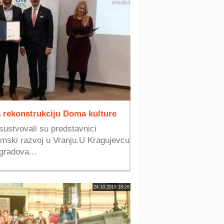
a rekonstrukciju Doma kulture
sustvovali su predstavnici
omski razvoj u Vranju.U Kragujevcu
gradova...
24.10.2018 18:26