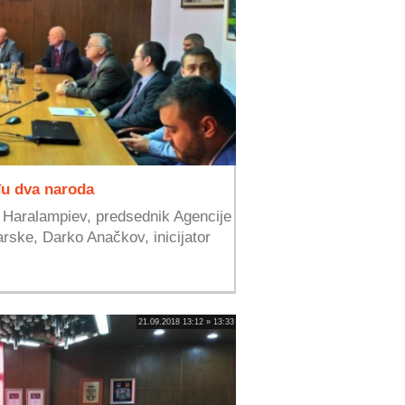
u dva naroda
r Haralampiev, predsednik Agencije
rske, Darko Anačkov, inicijator
21.09.2018 13:12 » 13:33