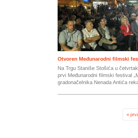
Otvoren Međunarodni filmski fe
Na Trgu Staniše Stošića u četvrta
prvi Međunarodni filmski festival 
gradonačelnika Nenada Antića rekao
« prv