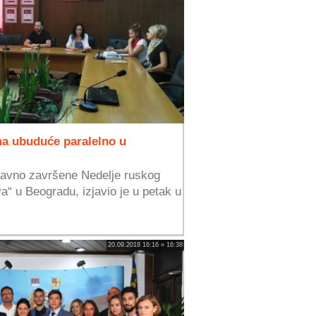
ma ubuduće paralelno u
edavno završene Nedelje ruskog
va“ u Beogradu, izjavio je u petak u
20.09.2018 16:16 » 16:38