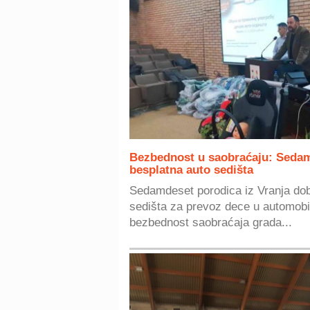
Bezbednost u saobraćaju: Sedam
besplatna auto sedišta
Sedamdeset porodica iz Vranja dobi
sedišta za prevoz dece u automobil
bezbednost saobraćaja grada...