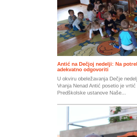
Antić na Dečjoj nedelji: Na potr
adekvatno odgovoriti
U okviru obeležavanja Dečje nedel
Vranja Nenad Antić posetio je vrtić
Predškolske ustanove Naše...