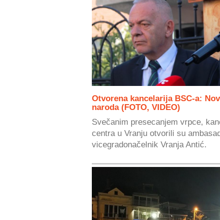
Otvorena kancelarija BSC-a: Nov
naroda (FOTO, VIDEO)
Svečanim presecanjem vrpce, kanc
centra u Vranju otvorili su ambasad
vicegradonačelnik Vranja Antić.