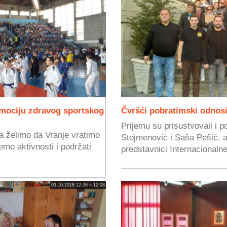
romociju zdravog sportskog
Čvršći pobratimski odnosi 
Prijemu su prisustvovali i 
 želimo da Vranje vratimo
Stojmenović i Saša Pešić, a 
mo aktivnosti i podržati
predstavnici Internacionalne
03.10.2018 12:06 » 12:08