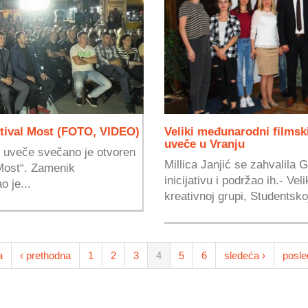
stival Most (FOTO, VIDEO)
Veliki međunarodni filmsk
uveče u Vranju
k uveče svečano je otvoren
Millica Janjić se zahvalila 
„Most“. Zamenik
inicijativu i podržao ih.- V
 je...
kreativnoj grupi, Studentskoj
a
‹ prethodna
1
2
3
4
5
6
sledeća ›
posle