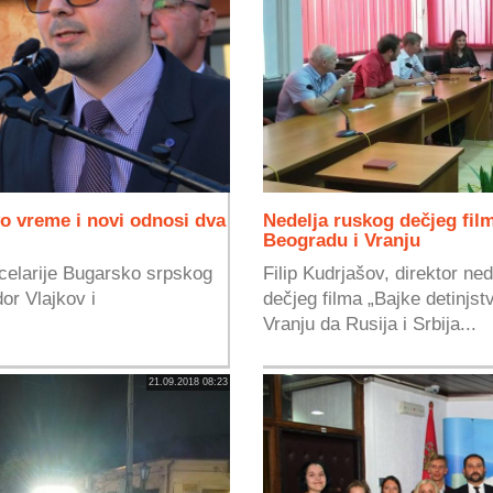
o vreme i novi odnosi dva
Nedelja ruskog dečjeg fil
Beogradu i Vranju
elarije Bugarsko srpskog
Filip Kudrjašov, direktor n
or Vlajkov i
dečjeg filma „Bajke detinjst
Vranju da Rusija i Srbija...
21.09.2018 08:23