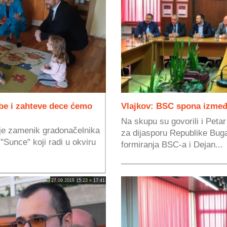
ebe i zahteve dece ćemo
Vlajkov: BSC spona izmeđ
Na skupu su govorili i Peta
je zamenik gradonačelnika
za dijasporu Republike Buga
 "Sunce" koji radi u okviru
formiranja BSC-a i Dejan...
27.09.2018 15:23 » 17:41