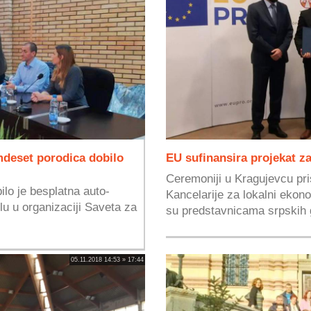
deset porodica dobilo
EU sufinansira projekat z
Ceremoniji u Kragujevcu pri
lo je besplatna auto-
Kancelarije za lokalni ekon
u u organizaciji Saveta za
su predstavnicama srpskih 
05.11.2018 14:53 » 17:44