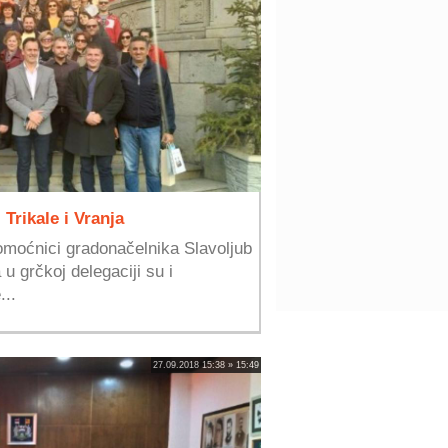
Trikale i Vranja
pomoćnici gradonačelnika Slavoljub
u grčkoj delegaciji su i
...
27.09.2018 15:38 » 15:49