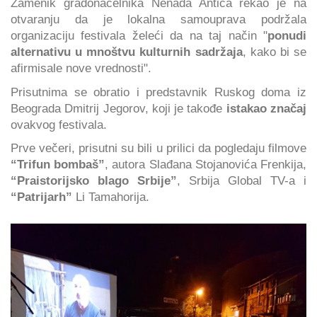
Zamenik gradonačelnika Nenada Antića rekao je na
otvaranju da je lokalna samouprava podržala
organizaciju festivala želeći da na taj način "
ponudi
alternativu u mnoštvu kulturnih sadržaja
, kako bi se
afirmisale nove vrednosti".
Prisutnima se obratio i predstavnik Ruskog doma iz
Beograda Dmitrij Jegorov, koji je takođe
istakao značaj
ovakvog festivala.
Prve večeri, prisutni su bili u prilici da pogledaju filmove
“Trifun bombaš”
, autora Slađana Stojanovića Frenkija,
“Praistorijsko blago Srbije”
, Srbija Global TV-a i
“Patrijarh”
Li Tamahorija.