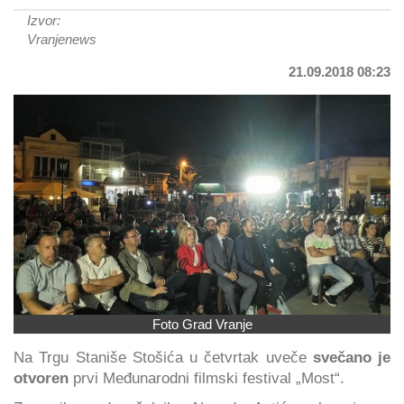
Izvor:
Vranjenews
21.09.2018 08:23
Foto Grad Vranje
Na Trgu Staniše Stošića u četvrtak uveče
svečano je
otvoren
prvi Međunarodni filmski festival „Most“.