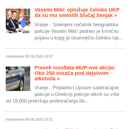
Veselin Milić optužuje čelnike UKP
da su mu smestili Slučaj Senjak »
Vranje - Smenjeni načelnik beogradske
policije Veselin Milić podneo je krivičnu
prijavu u kojoj je osumnjičio čelnike Up...
Vranjenews 06.08.2026 18:07
Presek rezultata MUP-ove akcije:
Oko 250 vozača pod dejstvom
alkohola »
Vranje - Pripadnici Uprave saobraćajne
policije u Direkciji policije otkrili su više
od 19.000 prekršaja prekoračenja do...
Vranjenews 06.08.2026 15:51