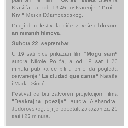
planiran je film
"Ukras sveta“
Stefana
Krasića, a od 19.45 ostvarenje
"Crni i
Kivi“
Marka Džambasoskog.
Drugi dan festivala biće završen
b
lokom
animiranih filmova
.
Subota 22. septembar
U 19 sati biće prikazan film
"Mogu sam“
autora Nikole Polića, a od 19 sati i 20
minuta publika će biti u prilici da pogleda
ostvarenje
"La ciudad que canta“
Nataše
i Marka Simića.
Festival će biti zatvoren projekcijom filma
"Beskrajna poezija“
autora Alehandra
Jodorovskog, čiji je početak zakazan za 20
sati i 25 minuta.