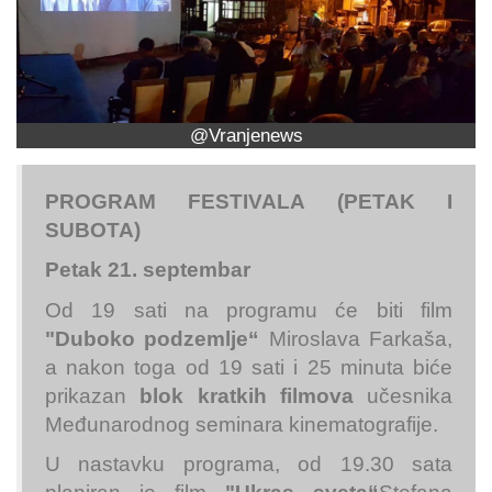
@Vranjenews
PROGRAM FESTIVALA (PETAK I
SUBOTA)
Petak 21. septembar
Od 19 sati na programu će biti film
"Duboko podzemlje“
Miroslava Farkaša,
a nakon toga od 19 sati i 25 minuta biće
prikazan
b
lok kratkih filmova
učesnika
Međunarodnog seminara kinematografije.
U nastavku programa, od 19.30 sata