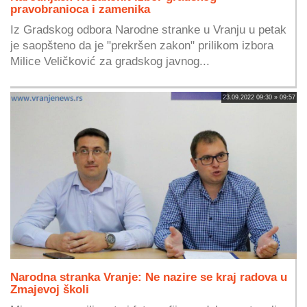
pravobranioca i zamenika
Iz Gradskog odbora Narodne stranke u Vranju u petak
je saopšteno da je "prekršen zakon" prilikom izbora
Milice Veličković za gradskog javnog...
23.09.2022 09:30 » 09:57
Narodna stranka Vranje: Ne nazire se kraj radova u
Zmajevoj školi