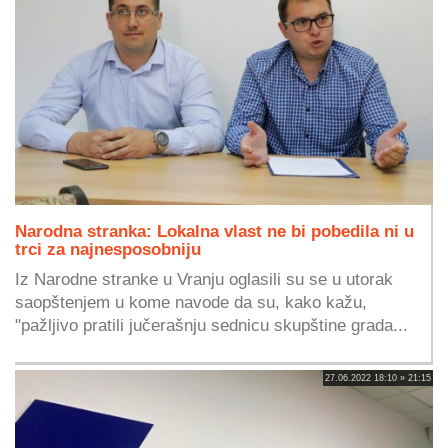
Narodna stranka: Lokalna vlast ne bi pobedila ni u
trci za najnesposobniju
Iz Narodne stranke u Vranju oglasili su se u utorak
saopštenjem u kome navode da su, kako kažu,
"pažljivo pratili jučerašnju sednicu skupštine grada...
27.06.2022 18:10 » 21:15