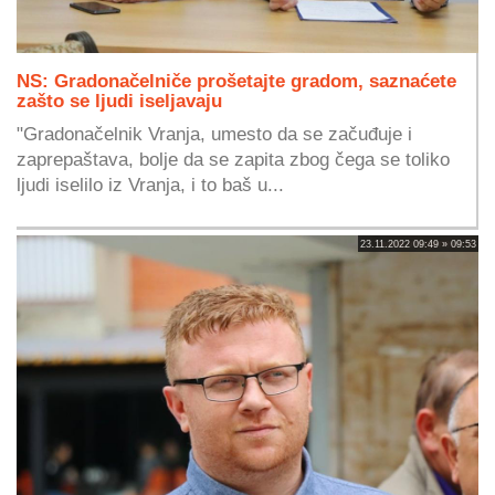
NS: Gradonačelniče prošetajte gradom, saznaćete
zašto se ljudi iseljavaju
"Gradonačelnik Vranja, umesto da se začuđuje i
zaprepaštava, bolje da se zapita zbog čega se toliko
ljudi iselilo iz Vranja, i to baš u...
23.11.2022 09:49 » 09:53