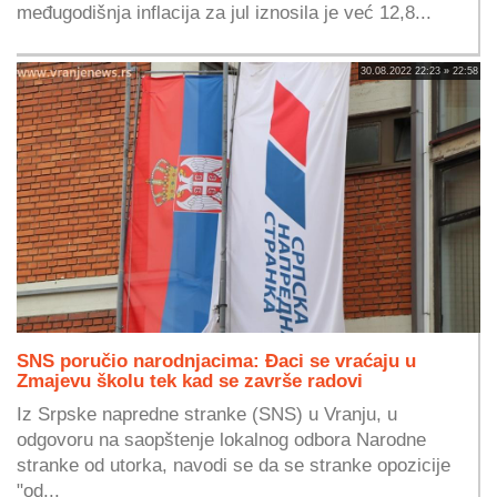
međugodišnja inflacija za jul iznosila je već 12,8...
30.08.2022 22:23 » 22:58
SNS poručio narodnjacima: Đaci se vraćaju u
Zmajevu školu tek kad se završe radovi
Iz Srpske napredne stranke (SNS) u Vranju, u
odgovoru na saopštenje lokalnog odbora Narodne
stranke od utorka, navodi se da se stranke opozicije
"od...