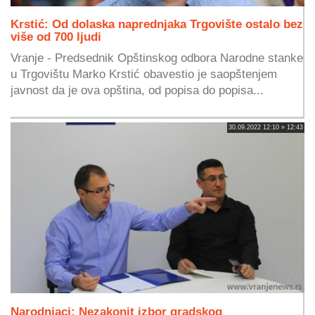
Krstić: Od dolaska naprednjaka Trgovište ostalo bez
više od 700 ljudi
Vranje - Predsednik Opštinskog odbora Narodne stanke
u Trgovištu Marko Krstić obavestio je saopštenjem
javnost da je ova opština, od popisa do popisa...
30.09.2022 12:10 » 12:43
Narodnjaci: Nezakonit izbor gradskog