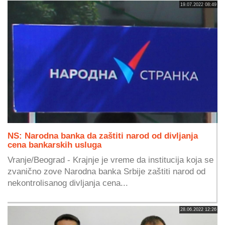
19.07.2022 08:49
NS: Narodna banka da zaštiti narod od divljanja
cena bankarskih usluga
Vranje/Beograd - Krajnje je vreme da institucija koja se
zvanično zove Narodna banka Srbije zaštiti narod od
nekontrolisanog divljanja cena...
28.06.2022 12:26