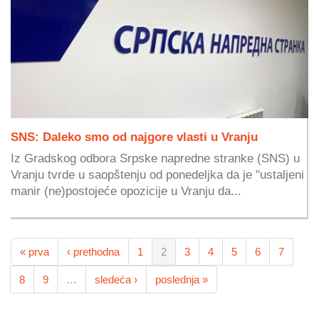
SNS: Daleko smo od najgore vlasti u Vranju
Iz Gradskog odbora Srpske napredne stranke (SNS) u
Vranju tvrde u saopštenju od ponedeljka da je "ustaljeni
manir (ne)postojeće opozicije u Vranju da...
« prva
‹ prethodna
1
2
3
4
5
6
7
8
9
…
sledeća ›
poslednja »