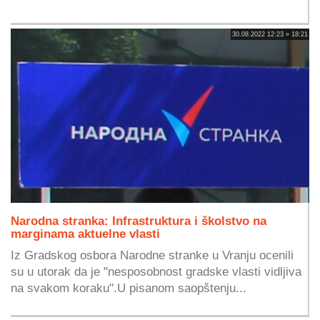
30.08.2022 12:23 » 18:21
Narodna stranka: Infrastruktura i školstvo na
marginama aktuelne vlasti
Iz Gradskog osbora Narodne stranke u Vranju ocenili
su u utorak da je "nesposobnost gradske vlasti vidljiva
na svakom koraku".U pisanom saopštenju...