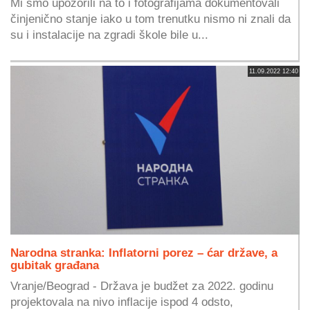
Mi smo upozorili na to i fotografijama dokumentovali
činjenično stanje iako u tom trenutku nismo ni znali da
su i instalacije na zgradi škole bile u...
11.09.2022 12:40
Narodna stranka: Inflatorni porez – ćar države, a
gubitak građana
Vranje/Beograd - Država je budžet za 2022. godinu
projektovala na nivo inflacije ispod 4 odsto,