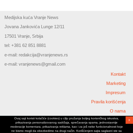
Medijska kuća Vranje News
Jovana Jankovića Lunge 12/11
17501 Vranje, Srbija
tel: +381 62 851 8881
e-mail:
redakcija@vranjenews.rs
e-mail:
vranjenews@gmail.com
Kontakt
Marketing
Impresum
Pravila korišćenja
O nama
Ovaj sajt koristi kolačiće (cookies) u cilju pružanja boljeg korisničkog iskustva,
X
Copyright © 2026 Vranjenews
prikazivanja personalizovanog sadržaja, sprečavanja spama, jednostavnije
All rights reserved
moderacije komentara, prikazivanja reklama, kao i za još neke funkcionalnosti koje
ne bismo mogli da obezbedimo na drugi način. Korišćenjem sajta saglasni ste sa
www.vranjenews.rs