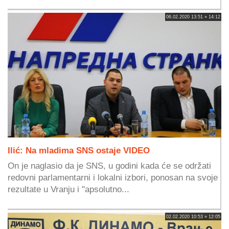
06.02.2020 13:51 » 14:12
Ilić: Na mladima SNS ostaje VIDEO
On je naglasio da je SNS, u godini kada će se održati
redovni parlamentarni i lokalni izbori, ponosan na svoje
rezultate u Vranju i "apsolutno...
02.02.2020 10:53 » 12:05