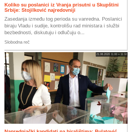
Koliko su poslanici iz Vranja prisutni u Skupštini
Srbije: Stojilković najredovniji
Zasedanja između tog perioda su vanredna. Poslanici
biraju Vladu i sudije, kontrolišu rad ministara i službi
bezbednosti, diskutuju i odlučuju o...
Slobodna reč
21.06.2020 11:00 » 11:32
Naprednjački kandidati na biralištima: Bulatović