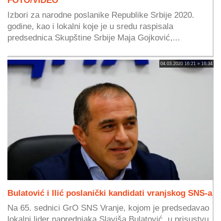
Izbori za narodne poslanike Republike Srbije 2020.
godine, kao i lokalni koje je u sredu raspisala
predsednica Skupštine Srbije Maja Gojković,...
04.03.2020 16:21 » 16:34
Bulatović i Ilić poslanički kandidati vranjskog SNS-a
Na 65. sednici GrO SNS Vranje, kojom je predsedavao
lokalni lider naprednjaka Slaviša Bulatović, u prisustvu