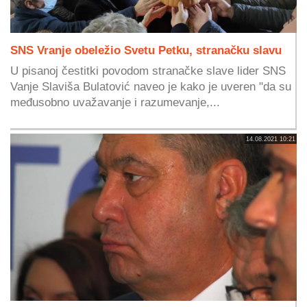
SNS Vranje obeležio Svetu Petku, stranačku slavu
U pisanoj čestitki povodom stranačke slave lider SNS
Vanje Slaviša Bulatović naveo je kako je uveren "da su
međusobno uvažavanje i razumevanje,...
14.08.2021 10:21