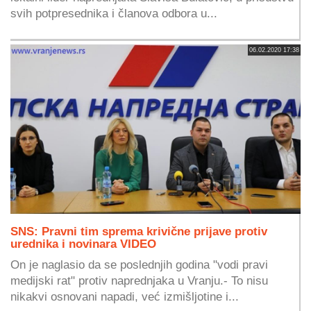
svih potpresednika i članova odbora u...
06.02.2020 17:38
SNS: Pravni tim sprema krivične prijave protiv
urednika i novinara VIDEO
On je naglasio da se poslednjih godina "vodi pravi
medijski rat" protiv naprednjaka u Vranju.- To nisu
nikakvi osnovani napadi, već izmišljotine i...