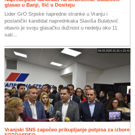
glasao u Banji, Ilić u Dositeju
Lider GrO Srpske napredne stranke u Vranju i
poslanički kandidat naprednkaka Slaviša Bulatović
obavio je svoju glasačku dužnost u nedelju oko 11
sati...
04.03.2020 21:31 » 21:41
Vranjski SNS započeo prikupljanje potpisa za izbore
FOTO/VIDEO