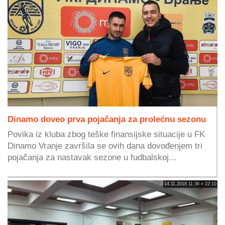
Dinamo doveo prva pojačanja za prolećnu sezonu
Povika iz kluba zbog teške finansijske situacije u FK
Dinamo Vranje završila se ovih dana dovođenjem tri
pojačanja za nastavak sezone u fudbalskoj...
14.11.2018 11:36 » 22:10