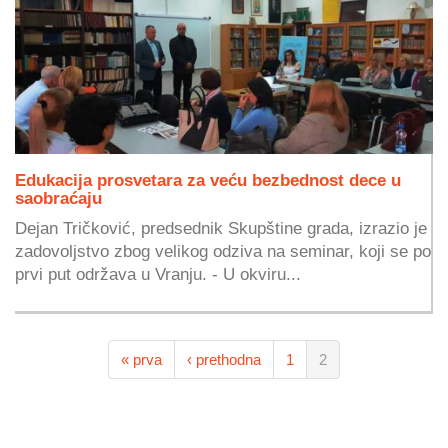
Edukacija prosvetara za veću bezbednost dece u
saobraćaju
Dejan Tričković, predsednik Skupštine grada, izrazio je
zadovoljstvo zbog velikog odziva na seminar, koji se po
prvi put održava u Vranju. - U okviru...
« prva
‹ prethodna
1
2