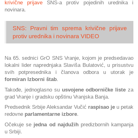
krivične prijave
SNS-a protiv pojedinih urednika i
novinara.
SNS: Pravni tim sprema krivične prijave
protiv urednika i novinara VIDEO
Na 65. sednici GrO SNS Vranje, kojom je predsedavao
lokalni lider naprednjaka Slaviša Bulatović, u prisustvu
svih potpresednika i članova odbora u utorak je
formiran Izborni štab
.
Takođe, jednoglasno su
usvojene odborničke liste
za
grad Vranje i gradsku opštinu Vranjska Banja.
Predsednik Srbije Aleksandar Vučić
raspisao je
u petak
redovne
parlamentarne izbore
.
Očekuje se
jedna od najdužih
predizbornih kampanja
u Srbiji.