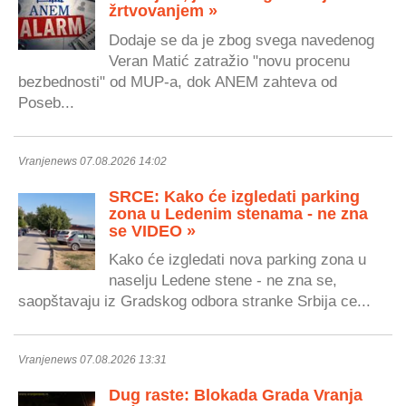
žrtvovanjem »
Dodaje se da je zbog svega navedenog
Veran Matić zatražio "novu procenu
bezbednosti" od MUP-a, dok ANEM zahteva od
Poseb...
Vranjenews 07.08.2026 14:02
SRCE: Kako će izgledati parking
zona u Ledenim stenama - ne zna
se VIDEO »
Kako će izgledati nova parking zona u
naselju Ledene stene - ne zna se,
saopštavaju iz Gradskog odbora stranke Srbija ce...
Vranjenews 07.08.2026 13:31
Dug raste: Blokada Grada Vranja