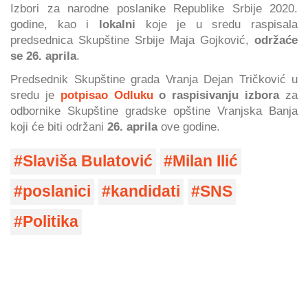
Izbori za narodne poslanike Republike Srbije 2020.
godine, kao i
lokalni
koje je u sredu raspisala
predsednica Skupštine Srbije Maja Gojković,
održaće
se 26. aprila
.
Predsednik Skupštine grada Vranja Dejan Tričković u
sredu je
potpisao Odluku
o raspisivanju izbora
za
odbornike Skupštine gradske opštine Vranjska Banja
koji će biti održani
26. aprila
ove godine.
Slaviša Bulatović
Milan Ilić
poslanici
kandidati
SNS
Politika