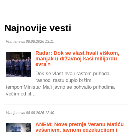
Najnovije vesti
Vranjenews 08.08.2026 13:11
Radar: Dok se vlast hvali viškom,
manjak u državnoj kasi milijardu
evra »
Dok se vlast hvali rastom prihoda,
rashodi rastu duplo bržim
tempomMinistar Mali javno se pohvalio prihodima
većim od pl...
Vranjenews 08.08.2026 12:40
ANEM: Nove pretnje Veranu Matiću
vešanjem, javnom egzekucijom i