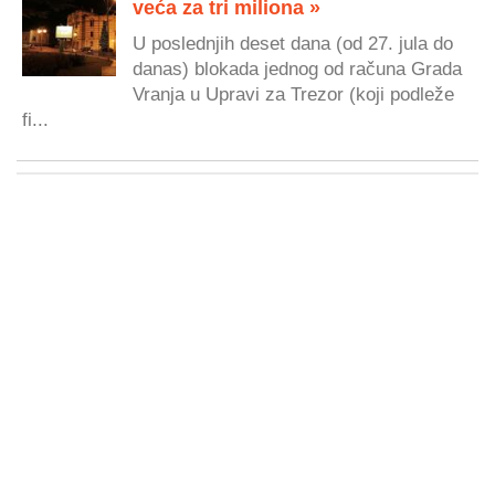
veća za tri miliona »
U poslednjih deset dana (od 27. jula do
danas) blokada jednog od računa Grada
Vranja u Upravi za Trezor (koji podleže
fi...