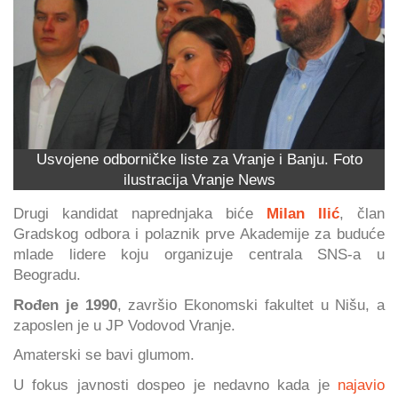
Usvojene odborničke liste za Vranje i Banju. Foto
ilustracija Vranje News
Drugi kandidat naprednjaka biće
Milan Ilić
, član
Gradskog odbora i polaznik prve Akademije za buduće
mlade lidere koju organizuje centrala SNS-a u
Beogradu.
Rođen je 1990
, završio Ekonomski fakultet u Nišu, a
zaposlen je u JP Vodovod Vranje.
Amaterski se bavi glumom.
U fokus javnosti dospeo je nedavno kada je
najavio