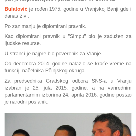
Bulatović
je rođen 1975. godine u Vranjskoj Banji gde i
danas živi.
Po zanimanju je diplomirani pravnik.
Kao diplomirani pravnik u "Simpu" bio je zadužen za
ljudske resurse.
U stranci je najpre bio poverenik za Vranje.
Od decembra 2014. godine nalazio se kraće vreme na
funkciji načelnika Pčinjskog okruga.
Za predsednika Gradskog odbora SNS-a u Vranju
izabran je 25. jula 2015. godine, a na vanrednim
parlamentarnim izborima 24. aprila 2016. godine postao
je narodni poslanik.