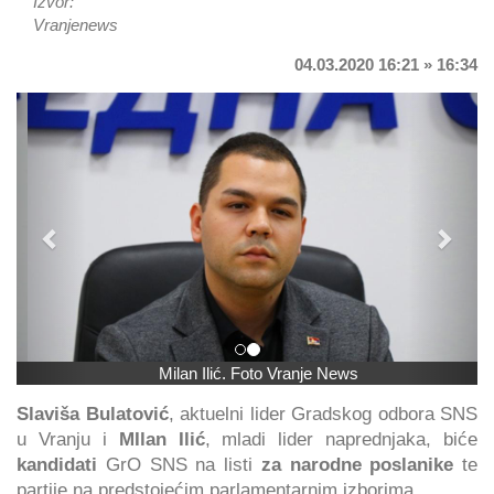
Izvor:
Vranjenews
04.03.2020 16:21 » 16:34
Previous
Next
Milan Ilić. Foto Vranje News
Slaviša Bulatović
, aktuelni lider Gradskog odbora SNS
u Vranju i
MIlan Ilić
, mladi lider naprednjaka, biće
kandidati
GrO SNS na listi
za narodne poslanike
te
partije na predstojećim parlamentarnim izborima.