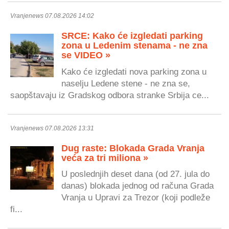
Vranjenews 07.08.2026 14:02
SRCE: Kako će izgledati parking
zona u Ledenim stenama - ne zna
se VIDEO »
Kako će izgledati nova parking zona u
naselju Ledene stene - ne zna se,
saopštavaju iz Gradskog odbora stranke Srbija ce...
Vranjenews 07.08.2026 13:31
Dug raste: Blokada Grada Vranja
veća za tri miliona »
U poslednjih deset dana (od 27. jula do
danas) blokada jednog od računa Grada
Vranja u Upravi za Trezor (koji podleže
fi...