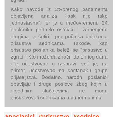
Kako navode iz Otvorenog parlamenta
objavljena analiza "ipak nije tako
jednostavna", jer je u međuvremenu 24
poslanika podnelo ostavku i zamenjeno
drugima, a četiri i pre početka beleženja
prisustva sednicama. Takođe, kao
prisustvo poslanika beleži se "prisustvo u
zgradi", što može da znači i da on tog dana
nije učestvovao u raspravi, već je, na
primer, učestvovao na sastanaku grupe
prijateljstva. Dodatno, narodni poslanici
obavljaju i druge poslove zbog kojih u
pojedinim slučajevima ne mogu
prisustvovati sednicama u punom obimu.
poslanici
prisustvo
sednice