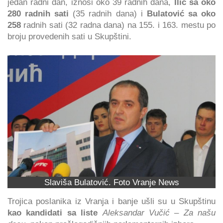
jedan radni dan, iznosi oko 39 radnih dana,
Ilić sa oko
280 radnih sati
(35 radnih dana) i
Bulatović sa oko
258
radnih sati (32 radna dana) na 155. i 163. mestu po
broju provedenih sati u Skupštini.
Slaviša Bulatović. Foto Vranje News
Trojica poslanika iz Vranja i banje ušli su u Skupštinu
kao kandidati sa liste
Aleksandar Vučić – Za našu