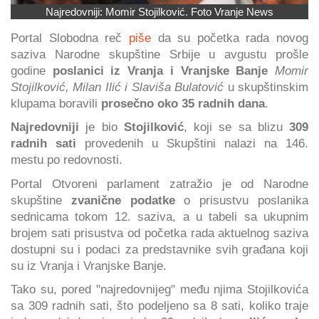
Najredovniji: Momir Stojilković. Foto Vranje News
Portal Slobodna reč
piše
da su početka rada novog
saziva Narodne skupštine Srbije u avgustu prošle
godine
poslanici iz Vranja i Vranjske Banje
Momir
Stojilković, Milan Ilić i Slaviša Bulatović
u skupštinskim
klupama boravili
prosečno oko 35 radnih dana
.
Najredovniji
je bio
Stojilković
, koji se sa blizu
309
radnih sati
provedenih u Skupštini nalazi na 146.
mestu po redovnosti.
Portal Otvoreni parlament zatražio je od Narodne
skupštine
zvanične podatke
o prisustvu poslanika
sednicama tokom 12. saziva, a u tabeli sa ukupnim
brojem sati prisustva od početka rada aktuelnog saziva
dostupni su i podaci za predstavnike svih građana koji
su iz Vranja i Vranjske Banje.
Tako su, pored "najredovnijeg" među njima Stojilkovića
sa 309 radnih sati, što podeljeno sa 8 sati, koliko traje