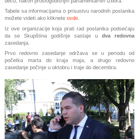
decu
, nakon prošlogodišnjih parlamentarnih izbora.
Tabele sa informacijama o prisustvu narodnih poslanika
možete videti ako kliknete
ovde
.
Iz ove organizacije koja prati rad poslanika podsećaju
da se Skupština godišnje sastaje u
dva redovna
zasedanja.
Prvo redovno zasedanje održava se u periodu od
početka marta do kraja maja, a drugo redovno
zasedanje počinje u oktobru i traje do decembra.