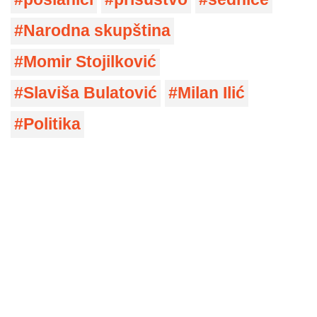
Narodna skupština
Momir Stojilković
Slaviša Bulatović
Milan Ilić
Politika