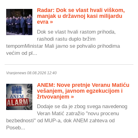
Radar: Dok se vlast hvali viškom,
manjak u državnoj kasi milijardu
evra »
Dok se vlast hvali rastom prihoda,
rashodi rastu duplo bržim
tempomMinistar Mali javno se pohvalio prihodima
većim od pl...
Vranjenews 08.08.2026 12:40
ANEM: Nove pretnje Veranu Matiću
vešanjem, javnom egzekucijom i
žrtvovanjem »
Dodaje se da je zbog svega navedenog
Veran Matić zatražio "novu procenu
bezbednosti" od MUP-a, dok ANEM zahteva od
Poseb...