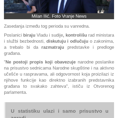
Milan Ilić. Foto Vranje News
Zasedanja između tog perioda su vanredna.
Poslanici
biraju
Vladu i sudije
, kontrolišu
rad ministara
i službi bezbednosti,
diskutuju i odlučuju
o zakonima,
a trebalo bi da
razmatraju
predstavke i predloge
građana.
"
Ne postoji propis koji obavezuje
narodne poslanike
na prisustvo sednicama Narodne skupštine i na aktivno
učešće u raspravama, ali odgovornost koja proizilazi iz
njihove funkcije kao direktno izabranih predstavnika
građana to svakako zahteva", ističu iz Otvorenog
parlamenta.
U statistiku ulazi i samo prisustvo u
zgradi