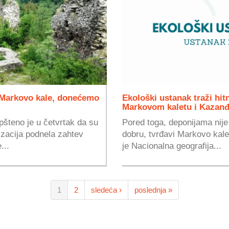
e Markovo kale, donećemo
Ekološki ustanak traži hit
Markovom kaletu i Kazanđ
pšteno je u četvrtak da su
Pored toga, deponijama nij
izacija podnela zahtev
dobru, tvrđavi Markovo kale
...
je Nacionalna geografija...
1
2
sledeća ›
poslednja »