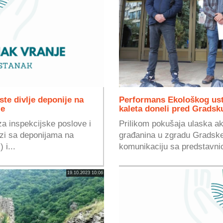
ste divlje deponije na
Performans Ekološkog us
le
kaleta doneli pred Grads
a inspekcijske poslove i
Prilikom pokušaja ulaska ak
zi sa deponijama na
građanina u zgradu Gradske
 i...
komunikaciju sa predstavnic
19.10.2023 10:06