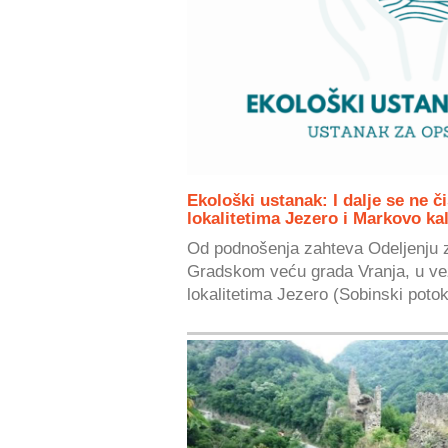
Ekološki ustanak: I dalje se ne či
lokalitetima Jezero i Markovo ka
Od podnošenja zahteva Odeljenju z
Gradskom veću grada Vranja, u ve
lokalitetima Jezero (Sobinski potok)