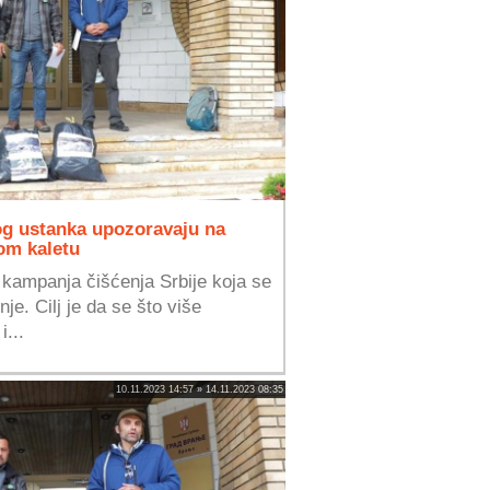
og ustanka upozoravaju na
om kaletu
 kampanja čišćenja Srbije koja se
je. Cilj je da se što više
i...
10.11.2023 14:57 » 14.11.2023 08:35