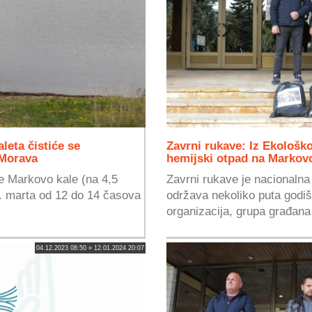
leta čistiće se
Zavrni rukave: Iz Ekološk
 Morava
hemijski otpad na Markov
e Markovo kale (na 4,5
Zavrni rukave je nacionalna
4. marta od 12 do 14 časova
održava nekoliko puta godišn
organizacija, grupa građana 
04.12.2023 08:50 » 12.01.2024 20:07