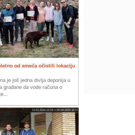
etno od smeća očistili lokaciju
na je još jedna divlja deponija u
na građane da vode računa o
e...
13.03.2024 12:16 » 09.04.2024 11:07