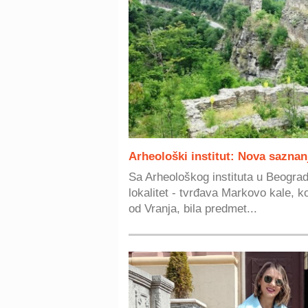
Arheološki institut: Nova sazna
Sa Arheološkog instituta u Beograd
lokalitet - tvrđava Markovo kale, k
od Vranja, bila predmet...