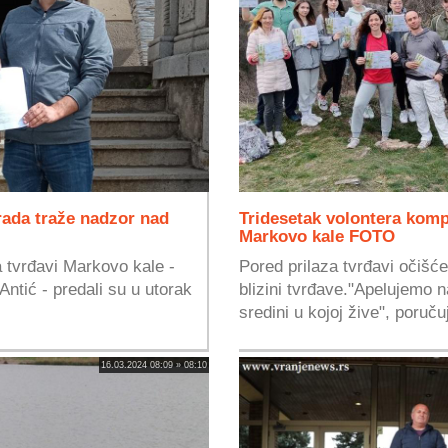
grada traže nadzor nad
Tridesetak volontera kompl
Markovo kale FOTO
a tvrđavi Markovo kale -
Pored prilaza tvrđavi očišće
ntić - predali su u utorak
blizini tvrđave."Apelujemo 
sredini u kojoj žive", poručuj
16.03.2024 08:09 » 08:10