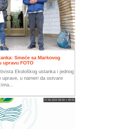
tanka: Smeće sa Markovog
ku upravu FOTO
tivista Ekološkog ustanka i jednog
 uprave, u nameri da ostvare
ima...
27.09.2023 08:00 » 09:02