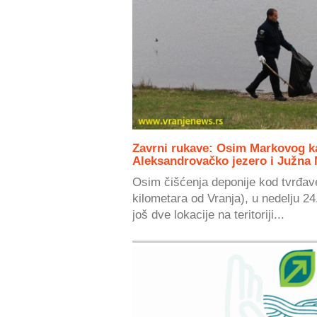
Zavrni rukave: Osim Markovog ka
Aleksandrovačko jezero i Južna
Osim čišćenja deponije kod tvrđav
kilometara od Vranja), u nedelju 2
još dve lokacije na teritoriji...