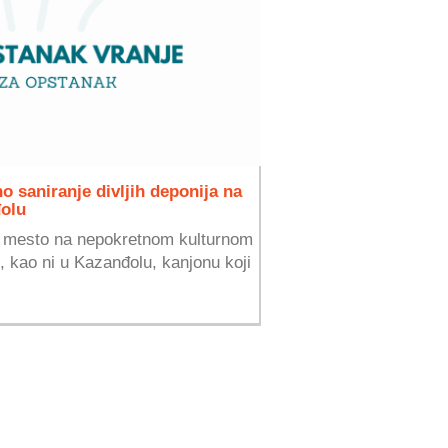
no saniranje divljih deponija na
olu
e mesto na nepokretnom kulturnom
, kao ni u Kazanđolu, kanjonu koji