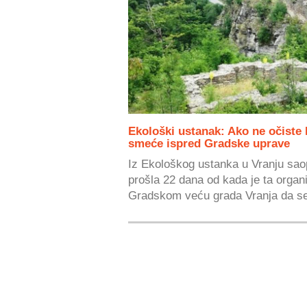
Ekološki ustanak: Ako ne očist
smeće ispred Gradske uprave
Iz Ekološkog ustanka u Vranju sao
prošla 22 dana od kada je ta organ
Gradskom veću grada Vranja da se