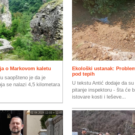
nja o Markovom kaletu
Ekološki ustanak: Problem
pod tepih
u saopšteno je da je
U tekstu Antić dodaje da su
oja se nalazi 4,5 kilometara
pitanje inspektoru - šta će b
istovare kosti i leševe...
02.04.2024 12:03 » 12:05