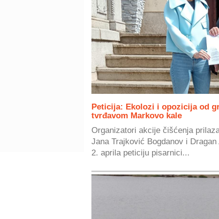
Peticija: Ekolozi i opozicija od 
tvrđavom Markovo kale
Organizatori akcije čišćenja prilaz
Jana Trajković Bogdanov i Dragan A
2. aprila peticiju pisarnici...