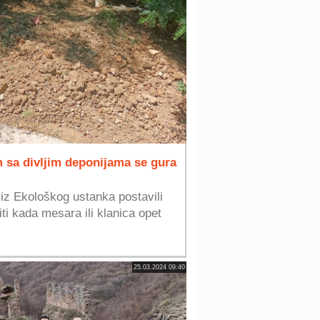
 sa divljim deponijama se gura
 iz Ekološkog ustanka postavili
iti kada mesara ili klanica opet
25.03.2024 09:40