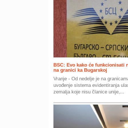
BSC: Evo kako će funkcionisati n
na granici ka Bugarskoj
Vranje - Od nedelje je na granica
uvođenje sistema evidentiranja ulas
zemalja koje nisu članice unije,...