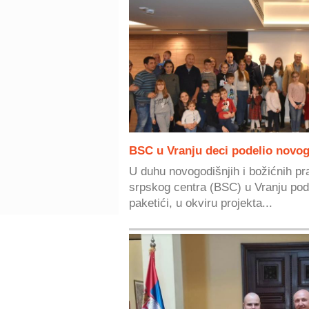
BSC u Vranju deci podelio novog
U duhu novogodišnjih i božićnih pr
srpskog centra (BSC) u Vranju pode
paketići, u okviru projekta...