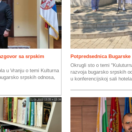
azgovor sa srpskim
Potpredsednica Bugarske 
Okrugli sto o temi "Kuluturn
a u Vranju o temi Kulturna
razvoja bugarsko srpskih o
 bugarsko srpskih odnosa,
u konferencijskoj sali hotela
11.08.2023 13:35 » 13:39