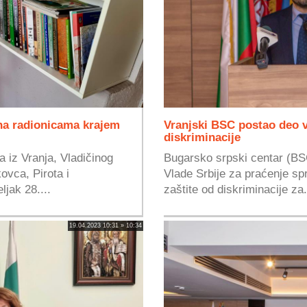
 na radionicama krajem
Vranjski BSC postao deo v
diskriminacije
a iz Vranja, Vladičinog
Bugarsko srpski centar (BS
ovca, Pirota i
Vlade Srbije za praćenje spr
jak 28....
zaštite od diskriminacije za.
19.04.2023 10:31 » 10:34