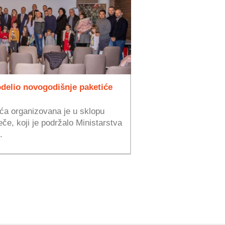
delio novogodišnje paketiće
ća organizovana je u sklopu
če, koji je podržalo Ministarstva
.