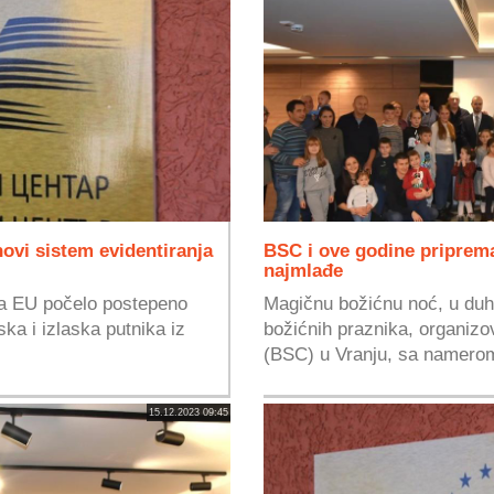
ovi sistem evidentiranja
BSC i ove godine priprem
najmlađe
ma EU počelo postepeno
Magičnu božićnu noć, u duhu
ka i izlaska putnika iz
božićnih praznika, organiz
(BSC) u Vranju, sa namerom
15.12.2023 09:45