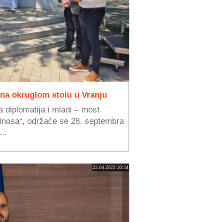
na okruglom stolu u Vranju
a diplomatija i mladi – most
dnosa“, održaće se 28. septembra
...
22.04.2023 10:34