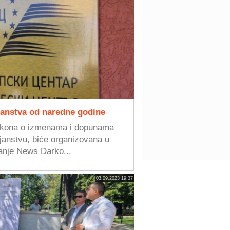
janstva od naredne godine
akona o izmenama i dopunama
anstvu, biće organizovana u
anje News Darko...
03.09.2023 19:37