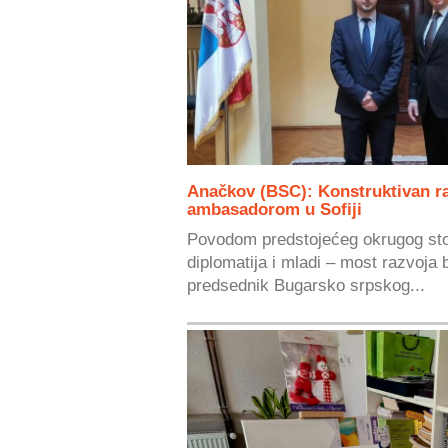
Anačkov (BSC): Konstruktivan r
ambasadorom u Sofiji
Povodom predstojećeg okrugog stol
diplomatija i mladi – most razvoja
predsednik Bugarsko srpskog...