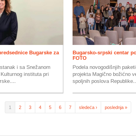
predsednice Bugarske za
Bugarsko-srpski centar po
FOTO
astanak i sa Snežanom
Podela novogodišnjih paketi
lturnog instituta pri
projekta Magično božićno ve
ske....
spoljnih poslova Republike..
1
2
3
4
5
6
7
sledeća ›
poslednja »