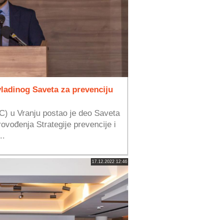
ladinog Saveta za prevenciju
C) u Vranju postao je deo Saveta
ovođenja Strategije prevencije i
..
17.12.2022 12:46