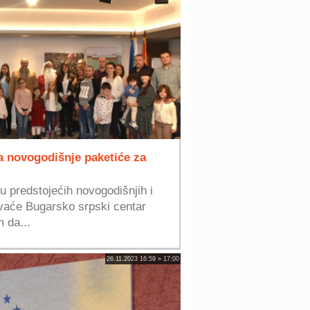
a novogodišnje paketiće za
 predstojećih novogodišnjih i
ovaće Bugarsko srpski centar
 da...
26.11.2023 16:59 » 17:00