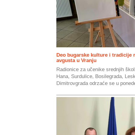
Deo bugarske kulture i tradicije
avgusta u Vranju
Radionice za učenike srednjih škol
Hana, Surdulice, Bosilegrada, Lesk
Dimitrovgrada odrzaće se u ponedel