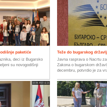
odišnje paketiće
Teže do bugarskog državl
aznika, deci iz Bugarsko
Javna rasprava o Nacrtu z
ljeni su novogodišnji
Zakona o bugarskom državlj
decembru, potvrdio je za vr
10.09.2023 11:21